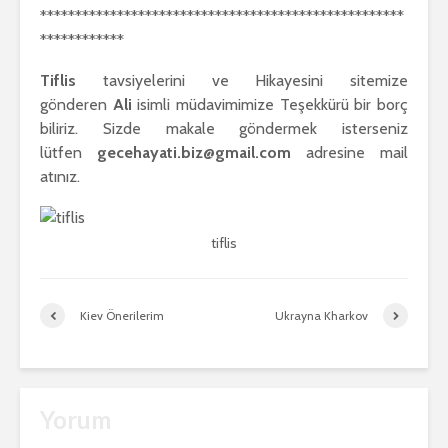
****************************************************
************
Tiflis
tavsiyelerini ve Hikayesini sitemize
gönderen
Ali
isimli müdavimimize Teşekkürü bir borç
biliriz. Sizde makale göndermek isterseniz
lütfen
gecehayati.biz@gmail.com
adresine mail
atınız.
tiflis
Kiev Önerilerim
Ukrayna Kharkov
Yorum