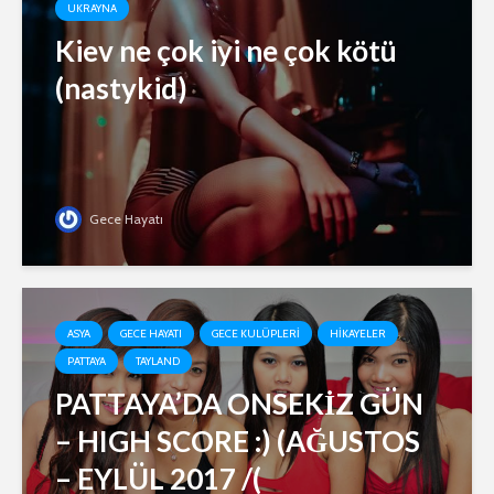
UKRAYNA
Kiev ne çok iyi ne çok kötü
(nastykid)
Gece Hayatı
ASYA
GECE HAYATI
GECE KULÜPLERI
HIKAYELER
PATTAYA
TAYLAND
PATTAYA’DA ONSEKİZ GÜN
– HIGH SCORE :) (AĞUSTOS
– EYLÜL 2017 /(