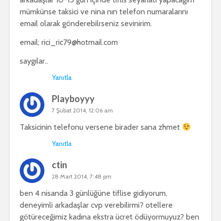
mümkünse taksici ve nina nın telefon numaralarını
email olarak gönderebilrseniz sevinirim.
email;
rici_ric79@hotmail.com
saygılar..
Yanıtla
Playboyyy
7 Şubat 2014, 12:06 am
Taksicinin telefonu versene birader sana zhmet
Yanıtla
ctin
28 Mart 2014, 7:48 pm
ben 4 nisanda 3 günlüğüne tiflise gidiyorum,
deneyimli arkadaşlar cvp verebilirmi? otellere
götüreceğimiz kadına ekstra ücret ödüyormuyuz? ben