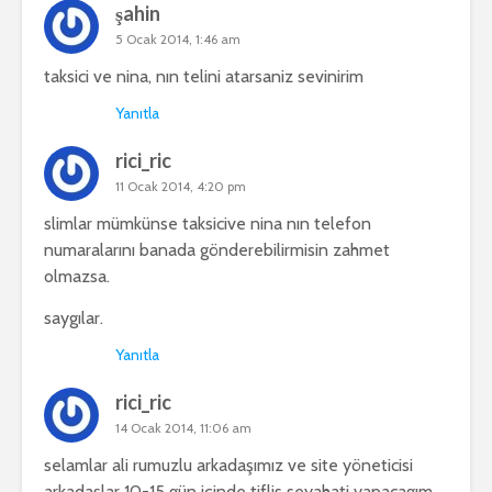
şahin
5 Ocak 2014, 1:46 am
taksici ve nina, nın telini atarsaniz sevinirim
Yanıtla
rici_ric
11 Ocak 2014, 4:20 pm
slimlar mümkünse taksicive nina nın telefon
numaralarını banada gönderebilirmisin zahmet
olmazsa.
saygılar.
Yanıtla
rici_ric
14 Ocak 2014, 11:06 am
selamlar ali rumuzlu arkadaşımız ve site yöneticisi
arkadaşlar 10-15 gün içinde tiflis seyahati yapacagım