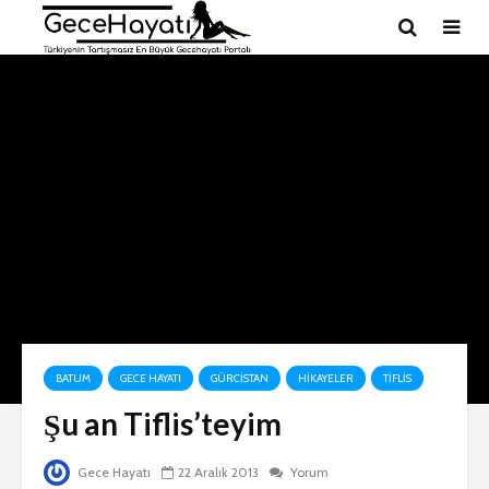
BATUM
GECE HAYATI
GÜRCISTAN
HIKAYELER
TIFLIS
Şu an Tiflis’teyim
Gece Hayatı
22 Aralık 2013
Yorum