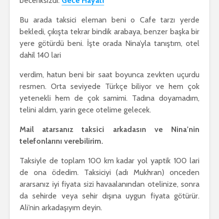
beceriksizdi.
Gece Hayatı
Bu arada taksici eleman beni o Cafe tarzı yerde
bekledi, çıkışta tekrar bindik arabaya, benzer başka bir
yere götürdü beni. İşte orada Nina’yla tanıştım, otel
dahil 140 lari
verdim, hatun beni bir saat boyunca zevkten uçurdu
resmen. Orta seviyede Türkçe biliyor ve hem çok
yetenekli hem de çok samimi. Tadına doyamadım,
telini aldım, yarin gece otelime gelecek.
Mail atarsanız taksici arkadasın ve Nina’nin
telefonlarını verebilirim.
Taksiyle de toplam 100 km kadar yol yaptik 100 lari
de ona ödedim. Taksiciyi (adı Mukhran) onceden
ararsanız iyi fiyata sizi havaalanından otelinize, sonra
da sehirde veya sehir dışına uygun fiyata götürür.
Ali’nin arkadaşıyım deyin.