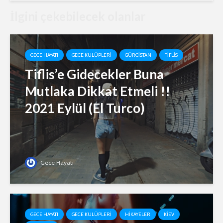
İlgini çekebilecek olanlar
GECE HAYATI
GECE KULÜPLERI
GÜRCISTAN
TIFLIS
Tiflis’e Gidecekler Buna
Mutlaka Dikkat Etmeli !!
2021 Eylül (El Turco)
Gece Hayatı
GECE HAYATI
GECE KULÜPLERI
HIKAYELER
KIEV