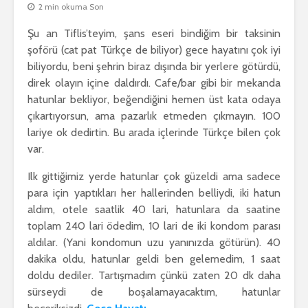
2 min okuma Son
Şu an Tiflis’teyim, şans eseri bindiğim bir taksinin
şoförü (cat pat Türkçe de biliyor) gece hayatını çok iyi
biliyordu, beni şehrin biraz dışında bir yerlere götürdü,
direk olayın içine daldırdı. Cafe/bar gibi bir mekanda
hatunlar bekliyor, beğendiğini hemen üst kata odaya
çıkartıyorsun, ama pazarlık etmeden çıkmayın. 100
lariye ok dedirtin. Bu arada içlerinde Türkçe bilen çok
var.
Ilk gittiğimiz yerde hatunlar çok güzeldi ama sadece
para için yaptıkları her hallerinden belliydi, iki hatun
aldım, otele saatlik 40 lari, hatunlara da saatine
toplam 240 lari ödedim, 10 lari de iki kondom parası
aldılar. (Yani kondomun uzu yanınızda götürün). 40
dakika oldu, hatunlar geldi ben gelemedim, 1 saat
doldu dediler. Tartışmadım çünkü zaten 20 dk daha
sürseydi de boşalamayacaktım, hatunlar