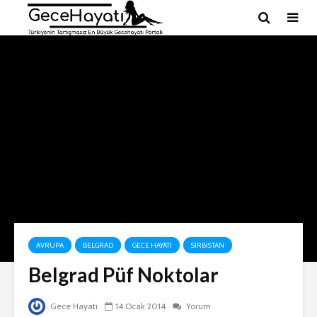
AVRUPA
BELGRAD
GECE HAYATI
SIRBISTAN
Belgrad Püf Noktolar
Gece Hayatı
14 Ocak 2014
Yorum