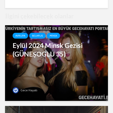
İlgini çekebilecek olanlar
AVRUPA
BELARUS
MINSK
Eylül 2024 Minsk Gezisi
(GÜNEŞOGLU 35)
Gece Hayatı