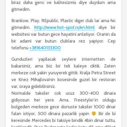
biraz daha genc ve kalitesizmis diye duydum ama
gitmedim.
Brankow, Play, REpublic, Plastic diger club lar ama hic
gitmedim.
http://www.hot-spot.rs/en.html
diye bir
websitesi var butun gece hayatini anlatiyor. Oranin da
bir adami var butun clublara rez yapiyor. Cep
telefonu
+381640133300
Gunduzleri yapilacak seylere internetten de
bakarsiniz, ama biz bir tek kaleye ciktik. Zaten
merkeze cok yakin yuruyerek gittik. Kralja Petra Street
ve Knez Mihajlova’nin kosesinde guzel bir restoran
var, oraya gidebilirsiniz.
Normalde taksiler cok ucuz 300-400 dinara
gidiyosun her yere. Ama, Freestyler’in oldugu
bolgeden merkeze gece donuste taksiler 1000 dinar
falan istiyor, 500 dinara pazarlik yapin
Bir de bi
keresinde Mercedes bi taksiye bindik 4bin dinar tuttu,