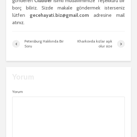
gönderen
Clubber
isimli müdavimimize Teşekkürü bir
borç biliriz. Sizde makale göndermek isterseniz
lütfen
gecehayati.biz@gmail.com
adresine mail
atınız.
Petersburg Hakkında Bir
Kharkovda kızlar aşık
Soru
olur size
Yorum
Yorum