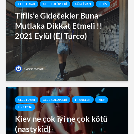
GECE HAYATI
GECE KULÜPLERI
GÜRCISTAN
TIFLIS
Tiflis’e Gidecekler Buna
Mutlaka Dikkat Etmeli !!
2021 Eylül (El Turco)
Gece Hayatı
GECE HAYATI
GECE KULÜPLERI
HIKAYELER
KIEV
UKRAYNA
Kiev ne çok iyi ne çok kötü
(nastykid)