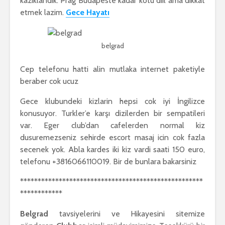
kaziklandik. Prag Budapeste kadar kotu diil ama dikkat
etmek lazim.
Gece Hayatı
belgrad
Cep telefonu hatti alin mutlaka internet paketiyle
beraber cok ucuz
Gece klubundeki kizlarin hepsi cok iyi İngilizce
konusuyor. Turkler’e karşı dizilerden bir sempatileri
var. Eger club’dan cafelerden normal kiz
dusuremezseniz sehirde escort masaj icin cok fazla
secenek yok. Abla kardes iki kiz vardi saati 150 euro,
telefonu +3816066110019. Bir de bunlara bakarsiniz
****************************************************
************
Belgrad
tavsiyelerini ve Hikayesini sitemize