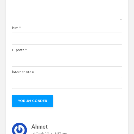
İsim
*
E-posta
*
İnternet sitesi
Ahmet
14 Ocak 2014, 6:57 am