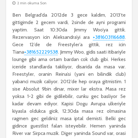
2 min okuma Son
Ben Belgrad’da 2012de 3 gece kaldim, 2013’te
gittigimde 2 gecem vardi, 2sinde de ayni programi
yaptim. Saat 10:30da Jimmy Woo’ya gittik.
Rezervasyon icin Aleksandra’yi ara
+381603116688
.
Gece 12’de de Freestyler’a gittik, rez icin
Tiana
+381652229538
. Jimmy Woo, gidis saati itibariyle
lounge gibi ama ortam bardan cok club gibi. Herkes
iceride standlarda takiliyor, disarida da masa var.
Freestyler, oranin Reina’si (yani en bilindik club)
yabanci muzik caliyor. 2012’de hep oraya gitmistim. 1
sise Absolut 9bin dinar, mixer lar ekstra. Masa rez
yoksa 1-2 gibi de gidilebilir, cunku gec basliyor 5e
kadar devam ediyor. Kapisi Dogu Avrupa ulkeriyle
kiyasla oldukca gicik, 12:30da masa rez olmasina
ragmen gec geldiniz masa iptal demisti. Belki gec
gidince guestlist falan isteyebilir. Hemen yaninda
River var Sirpca muzik. Diger yaninda Sound var, orasi