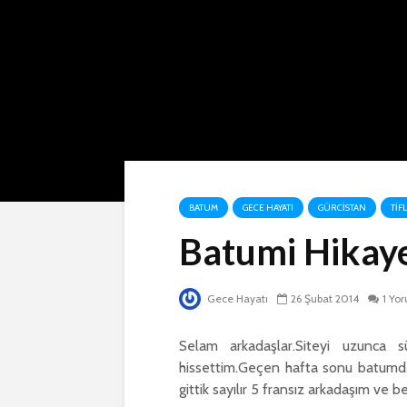
BATUM
GECE HAYATI
GÜRCISTAN
TIFL
Batumi Hika
Gece Hayatı
26 Şubat 2014
1 Yo
Selam arkadaşlar.Siteyi uzunca 
hissettim.Geçen hafta sonu batumday
gittik sayılır 5 fransız arkadaşım ve 