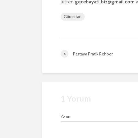
lütfen
gecehayati.biz@gmail.com
a
Gürcistan
Pattaya Pratik Rehber
1 Yorum
Yorum