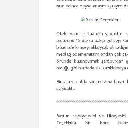
ısrar edince neyse anasını satayım d
Otele varıp ilk taaruzu yaptıktan
olduğunu 15 dakka bakıp geliceği kon
bilsemde kimseyi alıkoycak olmadığım
meblağ ödememiştim ondan çok takıl
önünde bulundurmak şart,burdan gür
olduğu gibi burdada sizi kazıklamaya ç
Biraz uzun oldu sanırım ama başımda
sağlıcakla..
***********************************
Batum
tavsiyelerini ve Hikayesi
Teşekkürü bir borç bilir