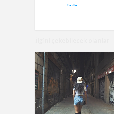
Yanıtla
İlgini çekebilecek olanlar