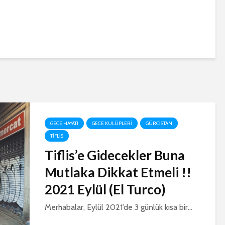
GECE HAYATI
GECE KULÜPLERI
GÜRCISTAN
TIFLIS
Tiflis’e Gidecekler Buna
Mutlaka Dikkat Etmeli !!
2021 Eylül (El Turco)
Merhabalar, Eylül 2021’de 3 günlük kısa bir...