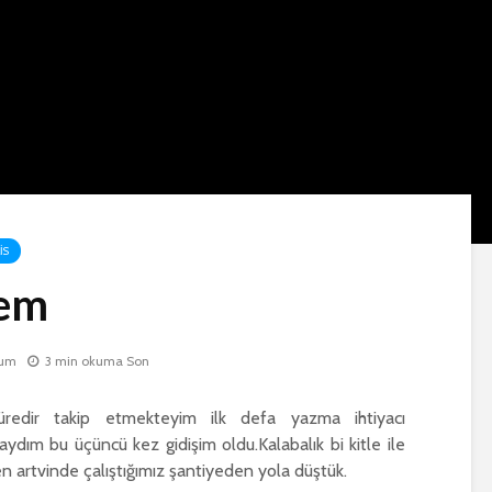
IS
yem
rum
3 min okuma Son
süredir takip etmekteyim ilk defa yazma ihtiyacı
dım bu üçüncü kez gidişim oldu.Kalabalık bi kitle ile
ben artvinde çalıştığımız şantiyeden yola düştük.