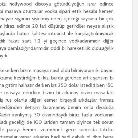
bizi hollywood discoya götürdü,yoğun ısrar edince
 bi masaya oturttular vodka sipari ettik hesabı hemen
ayan sigaran şişirilmiş enerji içeceği sayısına bir çok
itiraz edince 20 lari düşürüp getirdiler neyse alıştık
şlarda hatun kalitesi intourist ile karşılaştırılmıyacak
radık fakat saat 1-2 yi geçince vodkadanmıdır diğer
a damladığındanmıdır ciddi bi hareketlilik oldu,ağırlık
ydı.
ı keserken bizim masaya nasıl oldu bilmiyorum iki bayan
züme kestirdiğim bi kızı burda görünce artık şansımı bi
 gittim halhatır derken kız 250 dolar istedi :(,ben 150
yse masaya döndüm bizim bi arkadaş bizim masadaki
miş rus olanla ,diğeri esmer birşeydi arkdaşlar fransız
mediğinden iletişim kuramamış benim onla diyaloğa
dın iranlıymış 30 civarındaydı biraz fazla vodkanın
ladı geceliği de 100 lariden tamam diyince tek sorun
rı ile parayı hemen vermemek gece sonunda takdim
rtışmalar yapar arkadaş hadi hadi çabuk ol diye bana