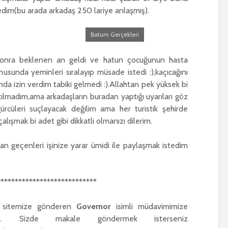
edim(bu arada arkadaş 250 lariye anlaşmış).
Batum Gerçekleri
 sonra beklenen an geldi ve hatun çocuğunun hasta
usunda yeminleri sıralayıp müsade istedi :),kaçıcağını
da izin verdim tabiki gelmedi :).Allahtan pek yüksek bi
madım,ama arkadaşların buradan yaptığı uyarıları göz
cüleri suçlayacak değilim ama her turistik şehirde
alışmak bi adet gibi dikkatli olmanızı dilerim.
n geçenleri işinize yarar ümidi ile paylaşmak istedim
****************************
ni sitemize gönderen
Governor
isimli müdavimimize
iz. Sizde makale göndermek isterseniz