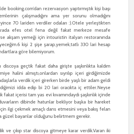
de booking.com’dan rezervasyon yaptırmıştık kişi başı
temlerinin çalışmadığını ama yer sorunu olmadığını
yince 70 lariden verdiler odaları :).Otele yerleştikten
 arada efes otel fena değil fakat merkeze mesafe
e akşam yemeği için intouristin italyan restoranında
eceğim.6 kişi 2 şişe şarap,yemek,tatlı 330 lari hesap
andartlara göre bilemiyorum.
discoya geçtik fakat daha girişte şaşkınlıkta kaldım
miye halini almıştı,onlardan sıyrılıp içeri girdiğimizde
adaşlarla verdik içeri girerken birde yaşlı bir adam geldi
rdiğimizi idda edip bi 20 lari oracıkta iç ettiler.Neyse
ik fakat içerisi tam yas evi kıvamındaydı şaşkınlık içinde
varların dibinde hatunlar bekliyor başka bir hareket
çin ilgi çekmek amaçlı dans etmesini veya bakış felan
a güzel bayanlar olduğunu belirtmem gerekir.
 ve çıkıp star discoya gitmeye karar verdik.Varan iki