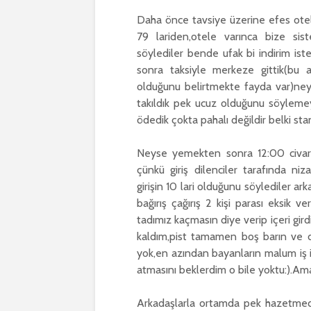
Daha önce tavsiye üzerine efes otel
79 lariden,otele varınca bize sis
söylediler bende ufak bi indirim iste
sonra taksiyle merkeze gittik(bu
olduğunu belirtmekte fayda var)neys
takıldık pek ucuz olduğunu söylemey
ödedik çokta pahalı değildir belki st
Neyse yemekten sonra 12:00 civarı 
çünkü giriş dilenciler tarafında niza
girişin 10 lari olduğunu söylediler ark
bağırış çağırış 2 kişi parası eksik ve
tadımız kaçmasın diye verip içeri gird
kaldım,pist tamamen boş barın ve du
yok,en azından bayanların malum iş i
atmasını beklerdim o bile yoktu:).Am
Arkadaşlarla ortamda pek hazetmedik