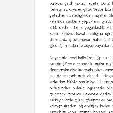
burada geldi taksici adeta zorla 
farketmez diyerek gittik.Neyse bizi
getirdiler incelediğimde maşallah olm
kalemde saplama yaptıklarını gördüm 
artık dedik ortama yoğunlaştık.İlk ba
kadar kötüydü,hayal kırıklığına uğ
discolarda iş tutamayan hatunlar oray
gördüğüm kadarı ile asyalı bayanlarda
Neyse biz kendi halimizde içip etraf
oturdu :).Ben o esnada intouristte gö
deneyeyim diye kız ayaktayken yanına
lari dedim pek oralı olmadı :).Ne
kızlardan biriyle samimiyeti ilerlet
olduğundan onlarla inglizcede bil
geçmemi iteyince kırmayım dedim.Ka
etkisiyle hızla güzel görünmeye baş
kalmıştı,siteden öğrendiğim kada
etmek.Bu konu üstünde hararetli ta