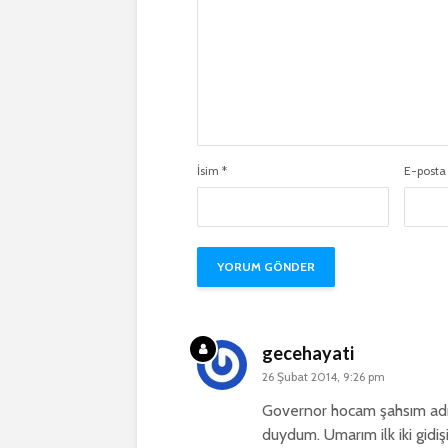
İsim
*
E-post
gecehayati
26 Şubat 2014, 9:26 pm
Governor hocam şahsım adı
duydum. Umarım ilk iki gid