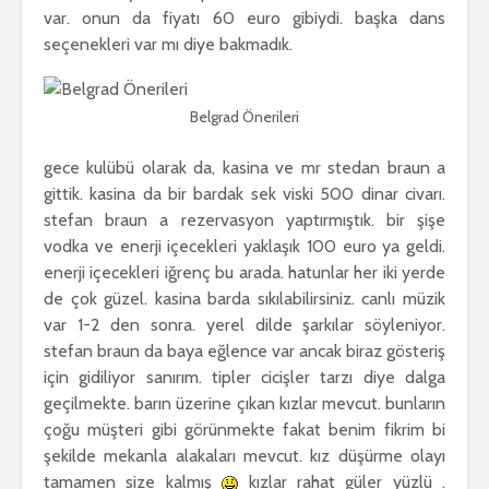
var. onun da fiyatı 60 euro gibiydi. başka dans
seçenekleri var mı diye bakmadık.
Belgrad Önerileri
gece kulübü olarak da, kasina ve mr stedan braun a
gittik. kasina da bir bardak sek viski 500 dinar civarı.
stefan braun a rezervasyon yaptırmıştık. bir şişe
vodka ve enerji içecekleri yaklaşık 100 euro ya geldi.
enerji içecekleri iğrenç bu arada. hatunlar her iki yerde
de çok güzel. kasina barda sıkılabilirsiniz. canlı müzik
var 1-2 den sonra. yerel dilde şarkılar söyleniyor.
stefan braun da baya eğlence var ancak biraz gösteriş
için gidiliyor sanırım. tipler cicişler tarzı diye dalga
geçilmekte. barın üzerine çıkan kızlar mevcut. bunların
çoğu müşteri gibi görünmekte fakat benim fikrim bi
şekilde mekanla alakaları mevcut. kız düşürme olayı
tamamen size kalmış
kızlar rahat güler yüzlü .