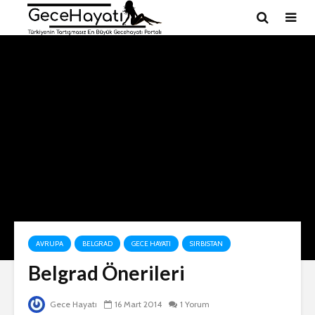
AVRUPA
BELGRAD
GECE HAYATI
SIRBISTAN
Belgrad Önerileri
Gece Hayatı
16 Mart 2014
1 Yorum