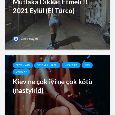
Mutlaka Dikkat Etmeli !!
2021 Eylül (El Turco)
Gece Hayatı
GECE HAYATI
GECE KULÜPLERI
HIKAYELER
KIEV
UKRAYNA
Kiev ne çok iyi ne çok kötü
(nastykid)