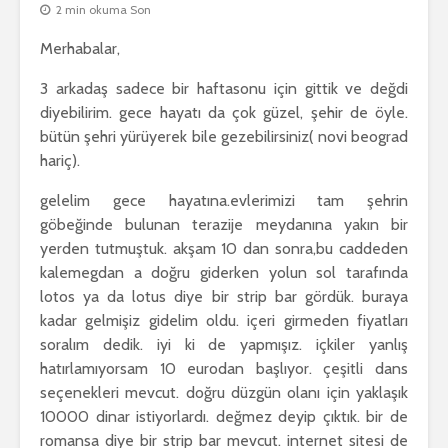
2 min okuma Son
Merhabalar,
3 arkadaş sadece bir haftasonu için gittik ve değdi
diyebilirim. gece hayatı da çok güzel, şehir de öyle.
bütün şehri yürüyerek bile gezebilirsiniz( novi beograd
hariç).
gelelim gece hayatına.evlerimizi tam şehrin
göbeğinde bulunan terazije meydanına yakın bir
yerden tutmuştuk. akşam 10 dan sonra,bu caddeden
kalemegdan a doğru giderken yolun sol tarafında
lotos ya da lotus diye bir strip bar gördük. buraya
kadar gelmişiz gidelim oldu. içeri girmeden fiyatları
soralım dedik. iyi ki de yapmışız. içkiler yanlış
hatırlamıyorsam 10 eurodan başlıyor. çeşitli dans
seçenekleri mevcut. doğru düzgün olanı için yaklaşık
10000 dinar istiyorlardı. değmez deyip çıktık. bir de
romansa diye bir strip bar mevcut. internet sitesi de