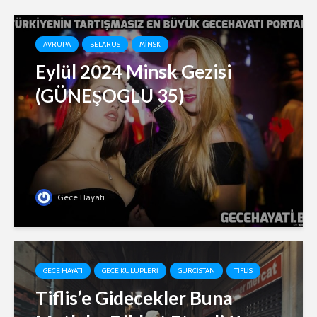
AVRUPA
BELARUS
MINSK
Eylül 2024 Minsk Gezisi
(GÜNEŞOGLU 35)
Gece Hayatı
GECE HAYATI
GECE KULÜPLERI
GÜRCISTAN
TIFLIS
Tiflis’e Gidecekler Buna