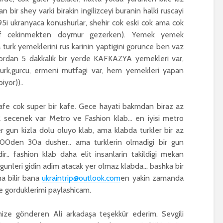
bir shey varki birakin ingilizceyi buranin halki ruscayi
5i ukranyaca konushurlar, shehir cok eski cok ama cok
graf cekinmekten doymur gezerken). Yemek yemek
 turk yemeklerini rus karinin yaptigini gorunce ben vaz
ordan 5 dakkalik bir yerde KAFKAZYA yemekleri var,
 turk,gurcu, ermeni mutfagi var, hem yemekleri yapan
iyor))..
kafe cok super bir kafe. Gece hayati bakmdan biraz az
2 secenek var Metro ve Fashion klab… en iyisi metro
er gun kizla dolu oluyo klab, ama klabda turkler bir az
 100den 30a dusher.. ama turklerin olmadigi bir gun
r.. fashion klab daha elit insanlarin takildigi mekan
unleri gidin adim atacak yer olmaz klabda… bashka bir
a bilir bana
ukraintrip@outlook.com
en yakin zamanda
i ve gorduklerimi paylashicam.
mize gönderen Ali arkadaşa teşekkür ederim. Sevgili