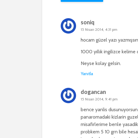
soniq
15 Nisan 2014, 4:31 pm
hocam güzel yazı yazmışsın
1000 yıllık ingilizce kelime
Neyse kolay gelsin.
Yanıtla
dogancan
15 Nisan 2014, 9:41 pm
bence yanlis dusunuyorsun 
panaromadaki kizlarin guzelli
misafirlerime benle yasadik
probkem 5 10 grn bile hesab