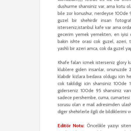
dushurme shansiniz var, ama kotu olan 
bile zor konushur, nerdeyse 100de 9
guzel bir shehirdir insan foto
isterseniz,istanbul kafe var ama orda
gecerim yemek yemekten, en iyisi 
bakin ishte orasi cok guzel, azeri,
yashli bir azeri amca, cok da guzel yap
Khafe falan icmek isterseniz glory 
klublere giden insanlar, onunuzde 
klabdir kizlara bedava oldugu icin h
cok takildigi icin shansiniz 100de
giderseniz 100de 95 shansiniz vardi
sadece pershembe, cuma, cumartesi g
sorusu olan e mail adresimden ulash
diger shehirlerle ilgili de bildiklerim
Editör Notu:
Öncelikle yazıyı site