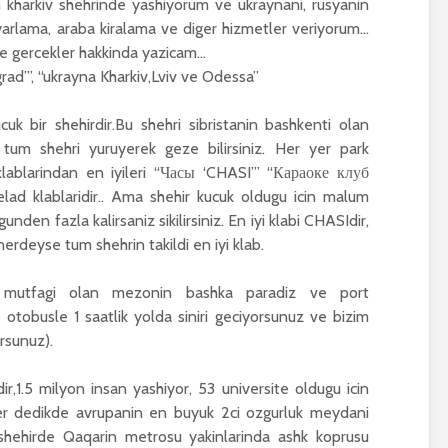
n kharkiv shehrinde yashiyorum ve ukraynani, rusyanin
ayarlama, araba kiralama ve diger hizmetler veriyorum…
de gercekler hakkinda yazicam…
grad’”, “ukrayna Kharkiv,Lviv ve Odessa”
k bir shehirdir.Bu shehri sibristanin bashkenti olan
 tum shehri yuruyerek geze bilirsiniz. Her yer park
ablarindan en iyileri “Часы ‘CHASI’” “Караоке клуб
lad klablaridir.. Ama shehir kucuk oldugu icin malum
nden fazla kalirsaniz sikilirsiniz. En iyi klabi CHASIdir,
erdeyse tum shehrin takildi en iyi klab.
n mutfagi olan mezonin bashka paradiz ve port
iz otobusle 1 saatlik yolda siniri geciyorsunuz ve bizim
rsunuz).
r,1.5 milyon insan yashiyor, 53 universite oldugu icin
ler dedikde avrupanin en buyuk 2ci ozgurluk meydani
shehirde Qaqarin metrosu yakinlarinda ashk koprusu