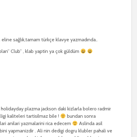
 eline sağlık,tamam türkçe klavye yazmadında..
 olan” Club” , klab yaptin ya çok güldüm
holidayday plazma jackson daki kizlarla bolero radmir
gi kaliteleri tartisilmaz bile !
bundan sonra
lari anilari yazmalarini rica edecem
Aslinda asil
ini yapmanizdir . Ali nin dedigi dogru klubler pahali ve