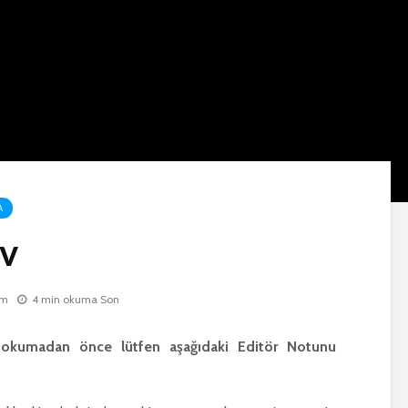
A
iv
um
4 min okuma Son
 okumadan önce lütfen aşağıdaki Editör Notunu