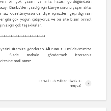
rken bir çok yazım ve imla hatası gördüğünüzün
ıyı Kharkiv’den yazdığı için klavye sorunu yaşamakta.
n siz düzeltmiyorsunuz diye içinizden geçirdiğinizin
er gibi çok yoğun çalışıyoruz ve bu site bizim birincil
şınız için çok teşekkürler.
***************************
kayesini sitemize gönderen
Ali rumuzlu
müdavimimize
iz. Sizde makale göndermek isterseniz
dresine mail atınız.
Biz “Asil Türk Milleti” Olarak Bu
muyuz?