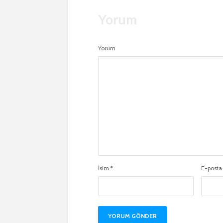
Yorum
Yorum
İsim
*
E-post