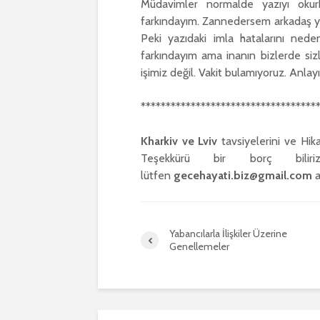
Müdavimler normalde yazıyı oku
farkındayım. Zannedersem arkadaş yaz
Peki yazıdaki imla hatalarını nede
farkındayım ama inanın bizlerde sizl
işimiz değil. Vakit bulamıyoruz. Anlayı
***********************************
Kharkiv ve Lviv
tavsiyelerini ve Hi
Teşekkürü bir borç bilir
lütfen
gecehayati.biz@gmail.com
a
Yabancılarla İlişkiler Üzerine
Genellemeler