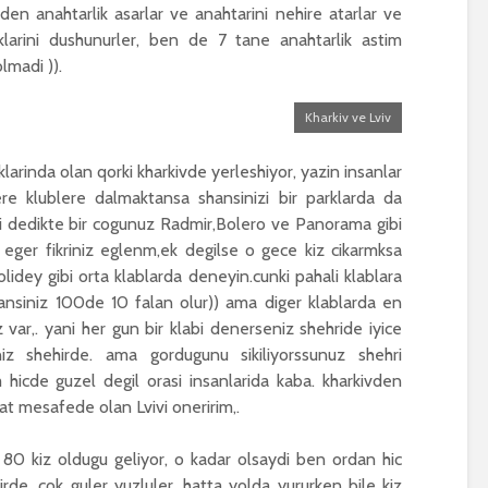
uden anahtarlik asarlar ve anahtarini nehire atarlar ve
caklarini dushunurler, ben de 7 tane anahtarlik astim
lmadi )).
Kharkiv ve Lviv
arinda olan qorki kharkivde yerleshiyor, yazin insanlar
e klublere dalmaktansa shansinizi bir parklarda da
i dedikte bir cogunuz Radmir,Bolero ve Panorama gibi
 eger fikriniz eglenm,ek degilse o gece kiz cikarmksa
lidey gibi orta klablarda deneyin.cunki pahali klablara
hansiniz 100de 10 falan olur)) ama diger klablarda en
ar,. yani her gun bir klabi denerseniz shehride iyice
niz shehirde. ama gordugunu sikiliyorssunuz shehri
 hicde guzel degil orasi insanlarida kaba. kharkivden
at mesafede olan Lvivi oneririm,.
80 kiz oldugu geliyor, o kadar olsaydi ben ordan hic
de, cok guler yuzluler, hatta yolda yururken bile kiz