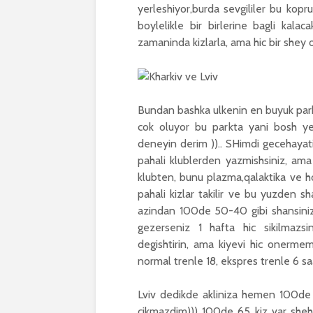
yerleshiyor,burda sevgililer bu kopr
boylelikle bir birlerine bagli kala
zamaninda kizlarla, ama hic bir shey o
Bundan bashka ulkenin en buyuk parkl
cok oluyor bu parkta yani bosh yer
deneyin derim )).. SHimdi gecehayat
pahali klublerden yazmishsiniz, ama
klubten, bunu plazma,qalaktika ve ho
pahali kizlar takilir ve bu yuzden s
azindan 100de 50-40 gibi shansiniz v
gezerseniz 1 hafta hic sikilmazsi
degishtirin, ama kiyevi hic onermem
normal trenle 18, ekspres trenle 6 sa
Lviv dedikde akliniza hemen 100de 
cikmazdim))) 100de 65 kiz var shehir