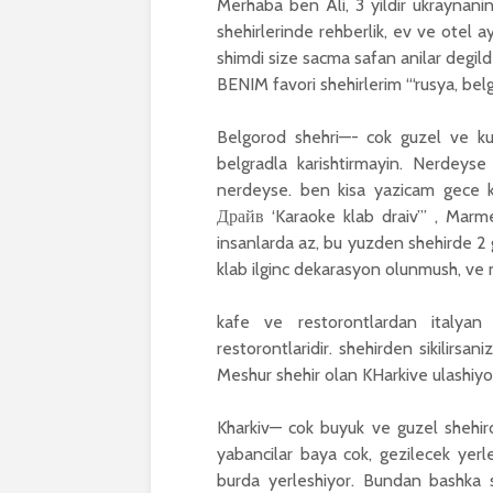
Merhaba ben Ali, 3 yildir ukraynani
shehirlerinde rehberlik, ev ve otel 
shimdi size sacma safan anilar degil
BENIM favori shehirlerim “‘rusya, bel
Belgorod shehri—- cok guzel ve kucu
belgradla karishtirmayin. Nerdeyse
nerdeyse. ben kisa yazicam gece kl
Драйв ‘Karaoke klab draiv’” , Marme
insanlarda az, bu yuzden shehirde 2 gu
klab ilginc dekarasyon olunmush, ve n
kafe ve restorontlardan italya
restorontlaridir. shehirden sikilirsan
Meshur shehir olan KHarkive ulashiyo
Kharkiv— cok buyuk ve guzel shehirdi
yabancilar baya cok, gezilecek yer
burda yerleshiyor. Bundan bashka 