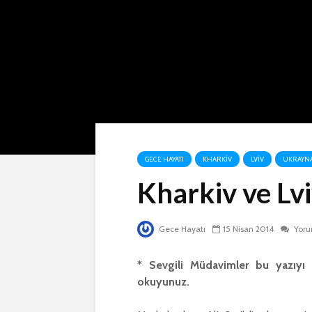
GECE HAYATI
KHARKIV
LVIV
UKRAYN
Kharkiv ve Lv
Gece Hayatı
15 Nisan 2014
Yor
* Sevgili Müdavimler bu yazıyı
okuyunuz.