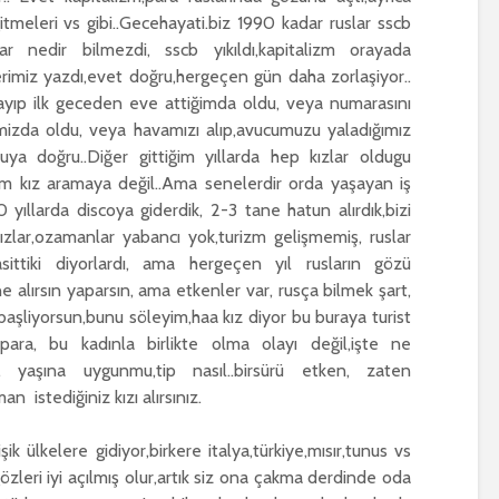
tmeleri vs gibi..Gecehayati.biz 1990 kadar ruslar sscb
ılar nedir bilmezdi, sscb yıkıldı,kapitalizm orayada
erimiz yazdı,evet doğru,hergeçen gün daha zorlaşiyor..
ayıp ilk geceden eve attiğimda oldu, veya numarasını
mizda oldu, veya havamızı alıp,avucumuzu yaladığımız
 doğru..Diğer gittiğim yıllarda hep kızlar oldugu
im kız aramaya değil..Ama senelerdir orda yaşayan iş
ıllarda discoya giderdik, 2-3 tane hatun alırdık,bizi
zlar,ozamanlar yabancı yok,turizm gelişmemiş, ruslar
ittiki diyorlardı, ama hergeçen yıl rusların gözü
e alırsın yaparsın, ama etkenler var, rusça bilmek şart,
aşliyorsun,bunu söleyim,haa kız diyor bu buraya turist
 para, bu kadınla birlikte olma olayı değil,işte ne
, yaşına uygunmu,tip nasıl..birsürü etken, zaten
n istediğiniz kızı alırsınız.
ik ülkelere gidiyor,birkere italya,türkiye,mısır,tunus vs
özleri iyi açılmış olur,artık siz ona çakma derdinde oda