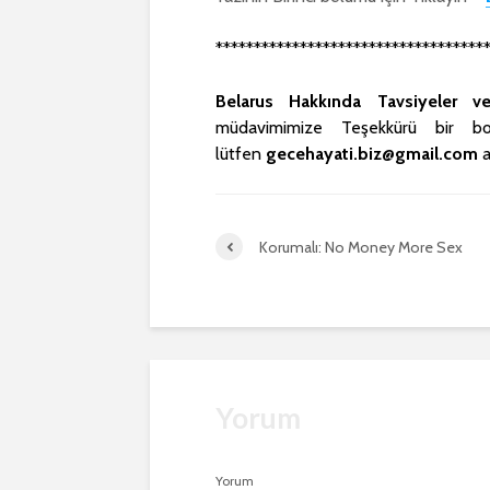
***********************************
Belarus Hakkında Tavsiyeler v
müdavimimize Teşekkürü bir bo
lütfen
gecehayati.biz@gmail.com
a
Korumalı: No Money More Sex
Yorum
Yorum