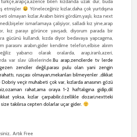
 türkçe,arapça,azerice bilen kızdanda uzak dur, buda
oş etmişler
Yöneleceğiniz kızlar,daha çok yurtdışına
ti olmayan kızlar.Arabın birini gördüm,yaşlı, kıza next
edi,bişeler ismarlamaya çalişiyor, salladı kız yine,arap
yor, kız parayı görünce yavşadı, diyorum parada bir
para gücünü kullandı, kızda diyor bedavaya yapcagıma,
ım parasını arabın,gider kendime telefon,elbise alırım
iliz yabancı olarak oralarda, arap,iranlı,azeri,
arda var slav ülkelerinde.
Bu arap,zencilerde tv lerde
ezen zenciler değil,parası pulu olan yani zengin
i rahattı, rusçası olmayan,mekanları bilmeyenler ,dikkat
 – Dobriy veçir muhabeti çok var, kızlarda anasının gözü
z,ozaman rahat,ama oraya 1-2 haftalıgına gidip,dil
kat yoksa, kızlar çarpabilir,özellikle dozari,nextteki
a size takılırsa cepten dolarlar uçar gider.
siniz.. Artık Free