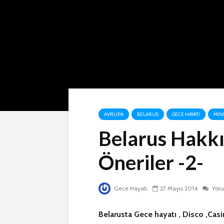
AVRUPA
BELARUS
GECE HAYATI
MIN
Belarus Hakkı
Öneriler -2-
Gece Hayatı
27 Mayıs 2014
Yor
Belarusta Gece hayatı , Disco ,Casin