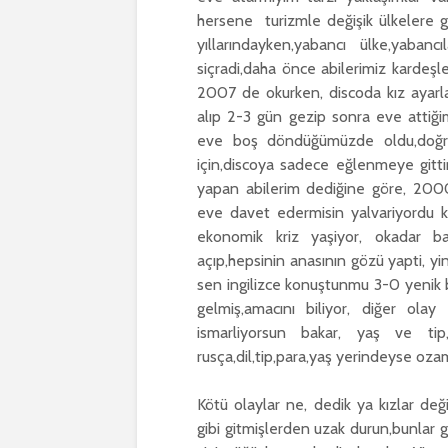
hersene turizmle değişik ülkelere gi
yıllarındayken,yabancı ülke,yabanc
siçradi,daha önce abilerimiz kardeşl
2007 de okurken, discoda kız ayarl
alıp 2-3 gün gezip sonra eve attiği
eve boş döndüğümüzde oldu,doğruya
için,discoya sadece eğlenmeye gitt
yapan abilerim dediğine göre, 2000 y
eve davet edermisin yalvariyordu kı
ekonomik kriz yaşiyor, okadar bas
açıp,hepsinin anasının gözü yapti, yin
sen ingilizce konuştunmu 3-0 yenik b
gelmiş,amacını biliyor, diğer olay
ismarliyorsun bakar, yaş ve tip
rusça,dil,tip,para,yaş yerindeyse ozama
Kötü olaylar ne, dedik ya kızlar değiş
gibi gitmişlerden uzak durun,bunlar g