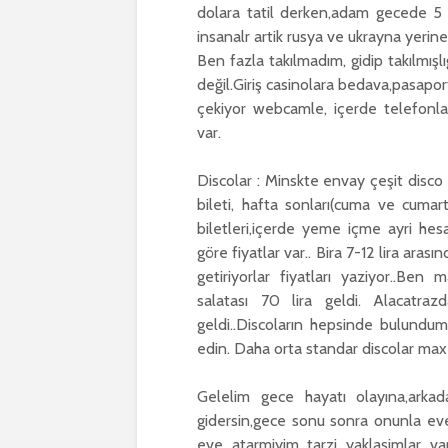
dolara tatil derken,adam gecede 5 b
insanalr artik rusya ve ukrayna yerine
Ben fazla takılmadım, gidip takılmışl
değil.Giriş casinolara bedava,pasaport
çekiyor webcamle, içerde telefonla
var.
Discolar : Minskte envay çeşit disco va
bileti, hafta sonları(cuma ve cumart
biletleri,içerde yeme içme ayri hesa
göre fiyatlar var.. Bira 7-12 lira aras
getiriyorlar fiyatları yaziyor..Be
salatası 70 lira geldi. Alacatra
geldi..Discoların hepsinde bulundum
edin. Daha orta standar discolar max
Gelelim gece hayatı olayına,arkada
gidersin,gece sonu sonra onunla eve g
eve atarmiyim tarzi yaklaşimlar var