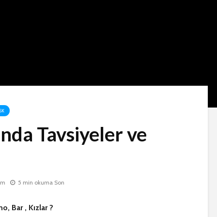
SK
nda Tavsiyeler ve
um
5 min okuma Son
o, Bar , Kızlar ?