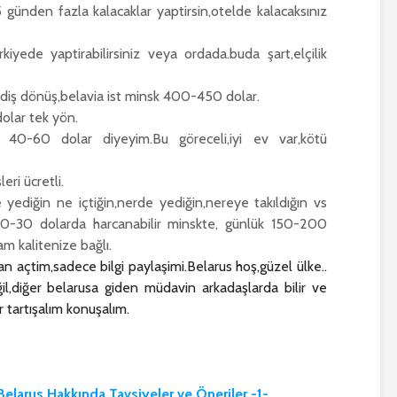
5 günden fazla kalacaklar yaptirsin,otelde kalacaksınız
rkiyede yaptirabilirsiniz veya ordada.buda şart,elçilik
idiş dönüş,belavia ist minsk 400-450 dolar.
olar tek yön.
 40-60 dolar diyeyim.Bu göreceli,iyi ev var,kötü
eri ücretli.
 yediğin ne içtiğin,nerde yediğin,nereye takıldığın vs
 20-30 dolarda harcanabilir minskte, günlük 150-200
am kalitenize bağlı.
açtim,sadece bilgi paylaşimi.Belarus hoş,güzel ülke..
il,diğer belarusa giden müdavin arkadaşlarda bilir ve
r tartışalım konuşalım.
Belarus Hakkında Tavsiyeler ve Öneriler -1-