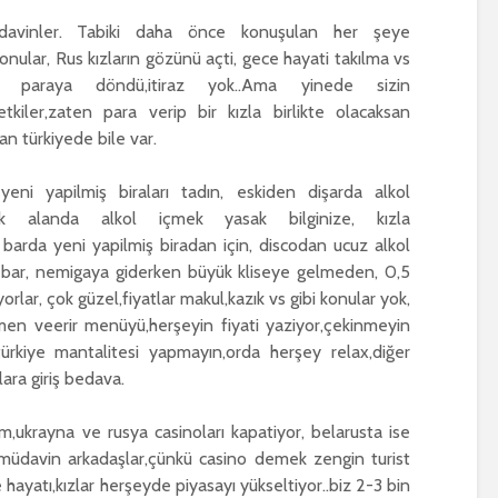
avinler. Tabiki daha önce konuşulan her şeye
konular, Rus kızların gözünü açti, gece hayati takılma vs
paraya döndü,itiraz yok..Ama yinede sizin
 etkiler,zaten para verip bir kızla birlikte olacaksan
an türkiyede bile var.
eni yapilmiş biraları tadın, eskiden dişarda alkol
ık alanda alkol içmek yasak bilginize, kızla
 barda yeni yapilmiş biradan için, discodan ucuz alkol
m bar, nemigaya giderken büyük kliseye gelmeden, 0,5
orlar, çok güzel,fiyatlar makul,kazık vs gibi konular yok,
en veerir menüyü,herşeyin fiyati yaziyor,çekinmeyin
ürkiye mantalitesi yapmayın,orda herşey relax,diğer
ara giriş bedava.
,ukrayna ve rusya casinoları kapatiyor, belarusta ise
 müdavin arkadaşlar,çünkü casino demek zengin turist
 hayatı,kızlar herşeyde piyasayı yükseltiyor..biz 2-3 bin