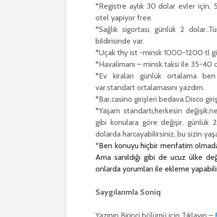
*Registre aylık 30 dolar evler için, 
otel yapiyor free.
*Sağlık sigortası, günlük 2 dolar..Tü
bildirisinde var.
*Uçak thy ist -minsk 1000-1200 tl g
*Havalimanı – minsk taksi ile 35-40 d
*Ev kiraları günlük ortalama ben
var.standart ortalamasını yazdım.
*Bar,casino girişleri bedava.Disco girişl
*Yaşam standartı,herkesin değişik,ne
gibi konulara göre değişir, günlük
dolarda harcayabilirsiniz, bu sizin yaş
*
Ben konuyu hiçbir menfatim olmadan 
Ama sanıldığı gibi de ucuz ülke değ
onlarda yorumları ile ekleme yapabili
Saygılarımla Soniq
Yazının Birinci bölümü için Tıklayın –