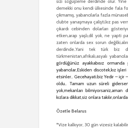
sizi söğüşleme derdinde olur. Yine
demekki onu kendi ülkesinde fala f
çıkmamış, yabancılarla fazla münasebe
clubte yanaşmaya çalişti,kız pas verm
çıkardı cebinden dolarları gösteri
etken,arap yaşlı,dil yok, ne yapti 
zaten onlarda sex sorun değilki,alır
derdinde..Yani tek türk biz değ
türkmenistan,afrikalı,asyalı yabancıl
gördüğünüz ayakkabısız ormanda g
yabancılar,
Eskiden discotek,kız işler
etsinler.. Gecehayati.biz Yedir – içir
oldu.. Tamam uzun süreli giderseni
yok,mekanları bilmiyorsaniz,aman dik
kızlara dikkat,siz onlara takılır,onlard
Özetle Belarus
*Vize kalkıyor, 30 gün vizesiz kalabilir