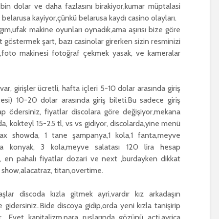
in dolar ve daha fazlasını birakiyor,kumar müptalasi
 belarusa kayiyor,çünkü belarusa kaydı casino olayları.
ıgım,ufak makine oyunları oynadık,ama aşırısı bize göre
 göstermek şart, bazı casinolar girerken sizin resminizi
,foto makinesi fotoğraf çekmek yasak, ve kameralar
r, girişler ücretli, hafta içleri 5-10 dolar arasında giriş
esi) 10-20 dolar arasında giriş bileti.Bu sadece giriş
p ödersiniz, fiyatlar discolara göre değişiyor,mekana
ında, kokteyl 15-25 tl, vs vs gidiyor, discolarda,yine menü
n max showda, 1 tane şampanya,1 kola,1 fanta,meyve
zda konyak, 3 kola,meyve salatası 120 lira hesap
, en pahalı fiyatlar dozari ve next ,burdayken dikkat
 show,alacatraz, titan,overtime.
şlar discoda kızla gitmek ayri,vardır kız arkadaşın
idersiniz..Bide discoya gidip,orda yeni kızla tanişirip
.. Evet kapitalizm,para ruslarında gözünü açti,ayrica