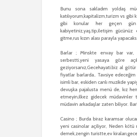
Bunu sona sakladım yoldaş müd
katılıyorum,kapitalizm,turizm vs gibi 
gibi konular her geçen gün 
kabiyetiniz,yaş,tip,iletişim gücünüz
gitme,rus kızın alası parayla yapacaks
Barlar ; Minskte envay bar var, y
serbestti,yeni yasaya göre aç
geziyorsanız,Gecehayati.biz al götür
fiyatlar barlarda.. Tavsiye edeceği
isimli bar, eskiden canlı muzikde yapiy
devuşka pajalusta menü de, kız hem
etmeyin,ilkez gidecek müdavinler t
müdavin arkadaşlar zaten biliyor. Barl
Casino ; Burda biraz karamsar olucam
yeni casinolar açiliyor, Neden kötü
demek,zengin turistte,ev kiraları,gece