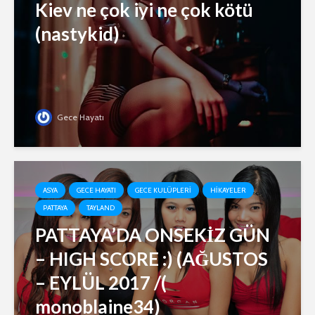
Kiev ne çok iyi ne çok kötü
(nastykid)
Gece Hayatı
ASYA
GECE HAYATI
GECE KULÜPLERI
HIKAYELER
PATTAYA
TAYLAND
PATTAYA’DA ONSEKİZ GÜN
– HIGH SCORE :) (AĞUSTOS
– EYLÜL 2017 /(
monoblaine34)