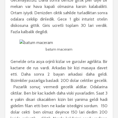
Gecehayati.biz Daha sonra denize gittik pier diye bir
mekan var hava kapali olmasina karsin kalabalikti.
Ortam iyiydi. Denizden ciktik sahilde turladiktan sonra
odalara cekilip dinledik. Gece 1 gibi inturist otelin
diskosuna gittik. Giris ucretli toplam 30 lari verdik.
Fazla kalbalik degildi.
batum maceram
Genelde orta asya orjinli kizlar ve gurculer agirlikta. Bir
kactane de rus vardi. Arkadas bir kizi masaya davet
etti. Daha sonra 2 bayan arkadasi daha geldi.
Bizimkiler pazarliga basladi. 200 dolar cektiler gecelik.
Pazarlik sonuç vermedi gecelik aldilar. Odalarina
ciktilar. Ben bir kac kadeh daha viski yuvarladim. Saat 3
e yakin disari cikacakken kizin biri yanima geldi hadi
gidelim filan etti ben ne kadar istedigini sordum. 150
dolar cekti ben olmaz deyince 150 lari dedim 200