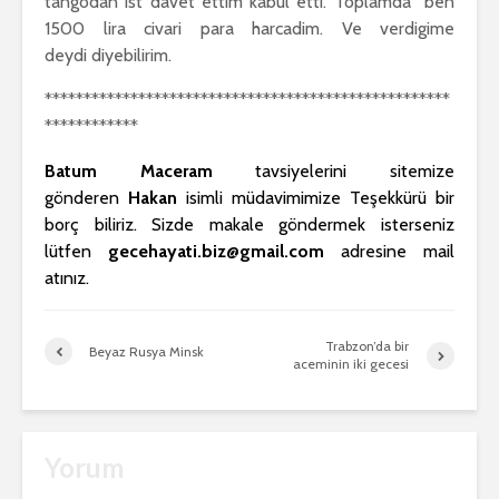
tangodan ist davet ettim kabul etti. Toplamda ben
1500 lira civari para harcadim. Ve verdigime
deydi diyebilirim.
****************************************************
************
Batum Maceram
tavsiyelerini sitemize
gönderen
Hakan
isimli müdavimimize Teşekkürü bir
borç biliriz. Sizde makale göndermek isterseniz
lütfen
gecehayati.biz@gmail.com
adresine mail
atınız.
Trabzon’da bir
Beyaz Rusya Minsk
aceminin iki gecesi
Yorum