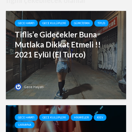
İlgini çekebilecek olanlar
GECE HAYATI
GECE KULÜPLERI
GÜRCISTAN
TIFLIS
Tiflis’e Gidecekler Buna
Mutlaka Dikkat Etmeli !!
2021 Eylül (El Turco)
Gece Hayatı
GECE HAYATI
GECE KULÜPLERI
HIKAYELER
KIEV
UKRAYNA