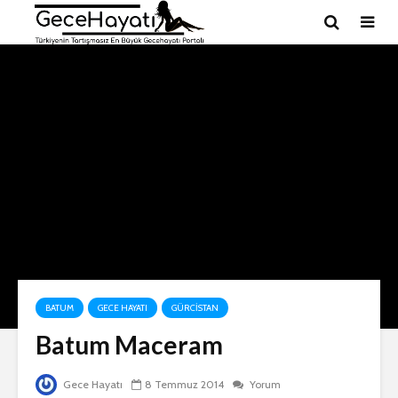
BATUM
GECE HAYATI
GÜRCISTAN
Batum Maceram
Gece Hayatı
8 Temmuz 2014
Yorum