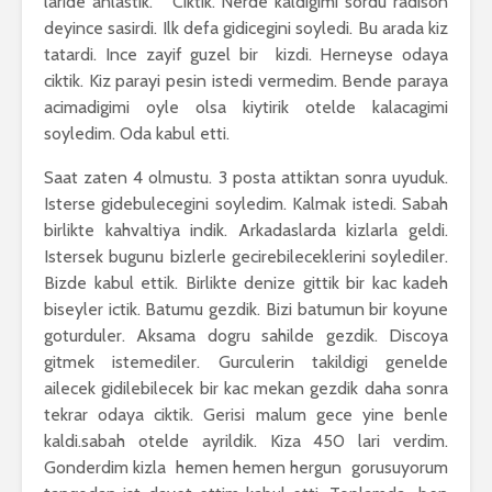
laride anlastik. Ciktik. Nerde kaldigimi sordu radison
deyince sasirdi. Ilk defa gidicegini soyledi. Bu arada kiz
tatardi. Ince zayif guzel bir kizdi. Herneyse odaya
ciktik. Kiz parayi pesin istedi vermedim. Bende paraya
acimadigimi oyle olsa kiytirik otelde kalacagimi
soyledim. Oda kabul etti.
Saat zaten 4 olmustu. 3 posta attiktan sonra uyuduk.
Isterse gidebulecegini soyledim. Kalmak istedi. Sabah
birlikte kahvaltiya indik. Arkadaslarda kizlarla geldi.
Istersek bugunu bizlerle gecirebileceklerini soylediler.
Bizde kabul ettik. Birlikte denize gittik bir kac kadeh
biseyler ictik. Batumu gezdik. Bizi batumun bir koyune
goturduler. Aksama dogru sahilde gezdik. Discoya
gitmek istemediler. Gurculerin takildigi genelde
ailecek gidilebilecek bir kac mekan gezdik daha sonra
tekrar odaya ciktik. Gerisi malum gece yine benle
kaldi.sabah otelde ayrildik. Kiza 450 lari verdim.
Gonderdim kizla hemen hemen hergun gorusuyorum