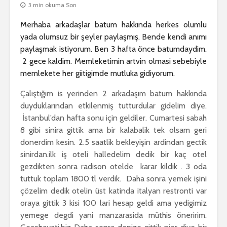
3 min okuma Son
Merhaba arkadaşlar batum hakkında herkes olumlu
yada olumsuz bir şeyler paylaşmış. Bende kendi anımı
paylaşmak istiyorum. Ben 3 hafta önce batumdaydim.
2 gece kaldim. Memleketimin artvin olmasi sebebiyle
memlekete her giitigimde mutluka gidiyorum.
Çalıştığım is yerinden 2 arkadaşım batum hakkında
duyduklarından etkilenmiş tutturdular gidelim diye.
İstanbul’dan hafta sonu için geldiler. Cumartesi sabah
8 gibi sinira gittik ama bir kalabalik tek olsam geri
donerdim kesin. 2.5 saatlik bekleyişin ardindan gectik
sinirdan.ilk iş oteli halledelim dedik bir kaç otel
gezdikten sonra radison otelde karar kildik . 3 oda
tuttuk toplam 1800 tl verdik. Daha sonra yemek işini
çözelim dedik otelin üst katinda italyan restronti var
oraya gittik 3 kisi 100 lari hesap geldi ama yedigimiz
yemege degdi yani manzarasida müthis öneririm.