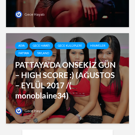
Gece Hayatı
ASYA
GECE HAYATI
GECE KULÜPLERI
HIKAYELER
PATTAYA
TAYLAND
PATTAYA’DA ONSEKİZ GÜN
– HIGH SCORE :) (AĞUSTOS
– EYLÜL 2017 /(
monoblaine34)
Gece Hayatı