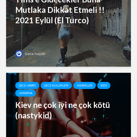
Mutlaka Dikkat Etmeli !!
2021 Eylül (El Turco)
Gece Hayatı
GECE HAYATI
GECE KULÜPLERI
HIKAYELER
KIEV
UKRAYNA
Kiev ne çok iyi ne çok kötü
(nastykid)