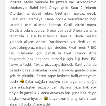
İntuirsit otelin yanında bir pizzacı var. Arkadaşımın
akrabasıydı. Bahri ismi. Oraya gittik. Saat 2 felandı.
Oturduk muhabbet felan. Otel işini napıcaz dedik.
Çıktık otel aramaya. Daha önceki yorumlardan hep
İstanbul otel aklımda kalmıştı. Gittik direkt oraya.
Dedik 5 oda istiyoruz. 5 oda yok dedi 3 oda var ama
rahatlıkla 2 kişi kalabilirsiniz dedi. E dedik misafir
gelecek akşam dedim. Yataklarımız var dedi ve ek
ücret almıyoruz misafir için dediler. Fiyat nedir ? 160
lari. Biliyorum çok pahalı bi fiyat çıkardı. Ama
bayramda çok seçenek olmadığı için kişi başı 150
lariye anlaştık. Tekrar pizzacıya döndük. Sahil yolunda
turladık biraz. 3 arkadaş önde 2 arkadaş geride olacak
şekilde yürüdük. Zaten sapız herkese belli etmeyelim
dedik
Kızlar sağdan başlıyo süzmeye sola doğru
tüm arkadaşları süzüyo. Lan diyosun kıza bak yok
böyle bi güzellik 2 adım atıyosun lan şuna bak deyip
başka kıza atılıyosun
baya uzun bi plaj zaten. saat
akşam 8 oldu. Otele gittik.