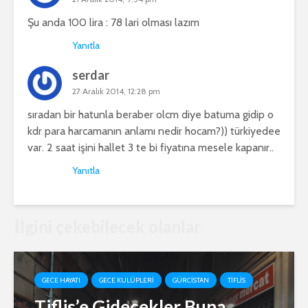
Şu anda 100 lira : 78 lari olması lazım
Yanıtla
serdar
27 Aralık 2014, 12:28 pm
sıradan bir hatunla beraber olcm diye batuma gidip o
kdr para harcamanın anlamı nedir hocam?)) türkiyedee
var. 2 saat işini hallet 3 te bi fiyatına mesele kapanır..
Yanıtla
İlgini çekebilecek olanlar
GECE HAYATI
GECE KULÜPLERI
GÜRCISTAN
TIFLIS
Tiflis’e Gidecekler Buna