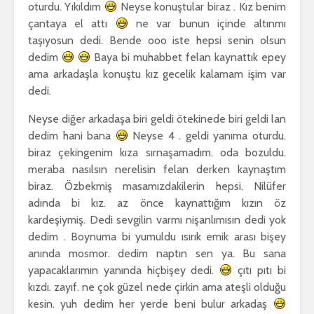
oturdu. Yıkıldım
Neyse konuştular biraz . Kız benim
çantaya el attı
ne var bunun içinde altınmı
taşıyosun dedi. Bende ooo iste hepsi senin olsun
dedim
Baya bi muhabbet felan kaynattık epey
ama arkadaşla konuştu kız gecelik kalamam işim var
dedi.
Neyse diğer arkadaşa biri geldi ötekinede biri geldi lan
dedim hani bana
Neyse 4 . geldi yanıma oturdu.
biraz çekingenim kıza sırnaşamadım. oda bozuldu.
meraba nasılsın nerelisin felan derken kaynaştım
biraz. Özbekmiş masamızdakilerin hepsi. Nilüfer
adında bi kız. az önce kaynattığım kızın öz
kardeşiymiş. Dedi sevgilin varmı nişanlımısın dedi yok
dedim . Boynuma bi yumuldu ısırık emik arası bişey
anında mosmor. dedim naptın sen ya. Bu sana
yapacaklarımın yanında hiçbişey dedi.
çıtı pıtı bi
kızdı. zayıf. ne çok güzel nede çirkin ama ateşli olduğu
kesin. yuh dedim her yerde beni bulur arkadaş