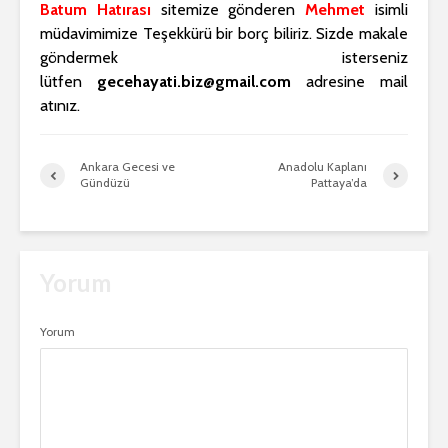
Batum Hatırası
sitemize gönderen
Mehmet
isimli
müdavimimize Teşekkürü bir borç biliriz. Sizde makale
göndermek isterseniz
lütfen
gecehayati.biz@gmail.com
adresine mail
atınız.
Ankara Gecesi ve
Anadolu Kaplanı
Gündüzü
Pattaya’da
Yorum
Yorum