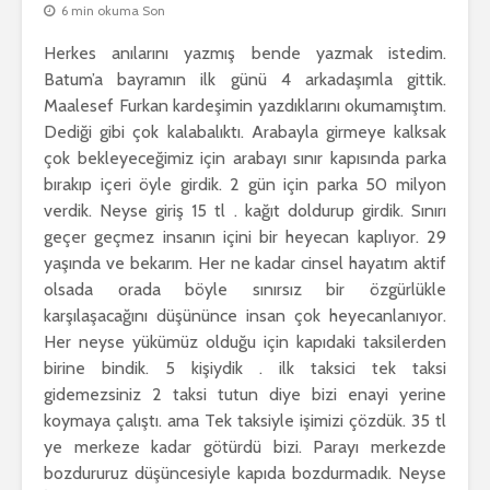
6 min okuma Son
Herkes anılarını yazmış bende yazmak istedim.
Batum’a bayramın ilk günü 4 arkadaşımla gittik.
Maalesef Furkan kardeşimin yazdıklarını okumamıştım.
Dediği gibi çok kalabalıktı. Arabayla girmeye kalksak
çok bekleyeceğimiz için arabayı sınır kapısında parka
bırakıp içeri öyle girdik. 2 gün için parka 50 milyon
verdik. Neyse giriş 15 tl . kağıt doldurup girdik. Sınırı
geçer geçmez insanın içini bir heyecan kaplıyor. 29
yaşında ve bekarım. Her ne kadar cinsel hayatım aktif
olsada orada böyle sınırsız bir özgürlükle
karşılaşacağını düşününce insan çok heyecanlanıyor.
Her neyse yükümüz olduğu için kapıdaki taksilerden
birine bindik. 5 kişiydik . ilk taksici tek taksi
gidemezsiniz 2 taksi tutun diye bizi enayi yerine
koymaya çalıştı. ama Tek taksiyle işimizi çözdük. 35 tl
ye merkeze kadar götürdü bizi. Parayı merkezde
bozdururuz düşüncesiyle kapıda bozdurmadık. Neyse