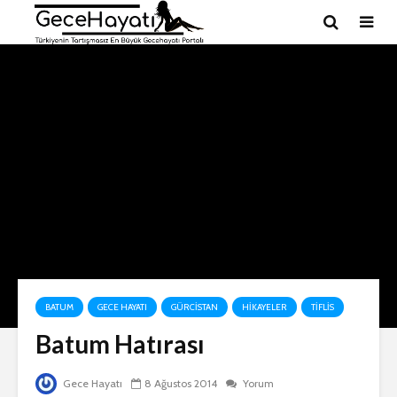
BATUM
GECE HAYATI
GÜRCISTAN
HIKAYELER
TIFLIS
Batum Hatırası
Gece Hayatı
8 Ağustos 2014
Yorum