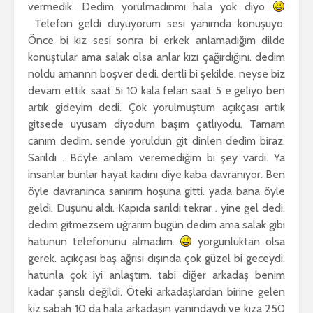
vermedik. Dedim yorulmadınmı hala yok diyo
Telefon geldi duyuyorum sesi yanımda konuşuyo.
Önce bi kız sesi sonra bi erkek anlamadığım dilde
konuştular ama salak olsa anlar kızı çağırdığını. dedim
noldu amannn boşver dedi. dertli bi şekilde. neyse biz
devam ettik. saat 5i 10 kala felan saat 5 e geliyo ben
artık gideyim dedi. Çok yorulmuştum açıkçası artık
gitsede uyusam diyodum başım çatlıyodu. Tamam
canım dedim. sende yoruldun git dinlen dedim biraz.
Sarıldı . Böyle anlam veremediğim bi şey vardı. Ya
insanlar bunlar hayat kadını diye kaba davranıyor. Ben
öyle davranınca sanırım hoşuna gitti. yada bana öyle
geldi. Duşunu aldı. Kapıda sarıldı tekrar . yine gel dedi.
dedim gitmezsem uğrarım bugün dedim ama salak gibi
hatunun telefonunu almadım.
yorgunluktan olsa
gerek. açıkçası baş ağrısı dışında çok güzel bi geceydi.
hatunla çok iyi anlaştım. tabi diğer arkadaş benim
kadar şanslı değildi. Öteki arkadaşlardan birine gelen
kız sabah 10 da hala arkadaşın yanındaydı ve kıza 250