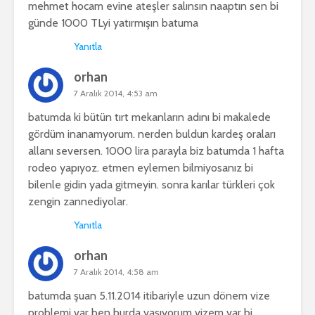
mehmet hocam evine ateşler salınsın naaptın sen bi
günde 1000 TLyi yatırmışın batuma
Yanıtla
orhan
7 Aralık 2014, 4:53 am
batumda ki bütün tırt mekanların adını bi makalede
gördüm inanamyorum. nerden buldun kardeş oraları
allanı seversen. 1000 lira parayla biz batumda 1 hafta
rodeo yapıyoz. etmen eylemen bilmiyosanız bi
bilenle gidin yada gitmeyin. sonra karılar türkleri çok
zengin zannediyolar.
Yanıtla
orhan
7 Aralık 2014, 4:58 am
batumda şuan 5.11.2014 itibariyle uzun dönem vize
problemi var ben burda yaşıyorum vizem var bi