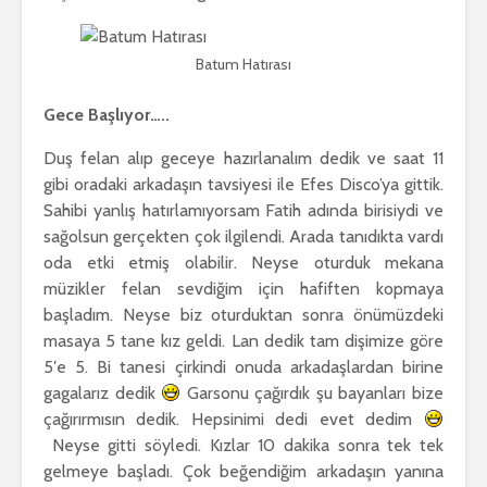
Batum Hatırası
Gece Başlıyor…..
Duş felan alıp geceye hazırlanalım dedik ve saat 11
gibi oradaki arkadaşın tavsiyesi ile Efes Disco’ya gittik.
Sahibi yanlış hatırlamıyorsam Fatih adında birisiydi ve
sağolsun gerçekten çok ilgilendi. Arada tanıdıkta vardı
oda etki etmiş olabilir. Neyse oturduk mekana
müzikler felan sevdiğim için hafiften kopmaya
başladım. Neyse biz oturduktan sonra önümüzdeki
masaya 5 tane kız geldi. Lan dedik tam dişimize göre
5′e 5. Bi tanesi çirkindi onuda arkadaşlardan birine
gagalarız dedik
Garsonu çağırdık şu bayanları bize
çağırırmısın dedik. Hepsinimi dedi evet dedim
Neyse gitti söyledi. Kızlar 10 dakika sonra tek tek
gelmeye başladı. Çok beğendiğim arkadaşın yanına