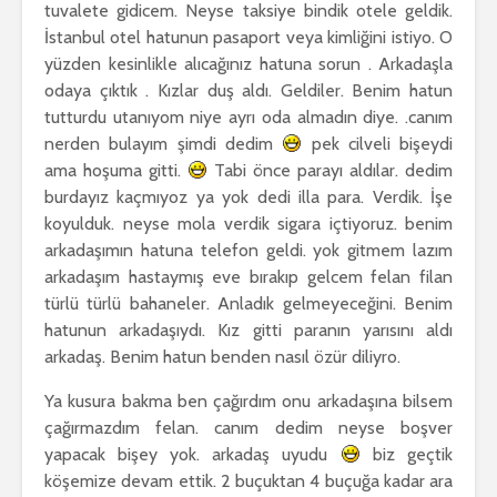
tuvalete gidicem. Neyse taksiye bindik otele geldik.
İstanbul otel hatunun pasaport veya kimliğini istiyo. O
yüzden kesinlikle alıcağınız hatuna sorun . Arkadaşla
odaya çıktık . Kızlar duş aldı. Geldiler. Benim hatun
tutturdu utanıyom niye ayrı oda almadın diye. .canım
nerden bulayım şimdi dedim
pek cilveli bişeydi
ama hoşuma gitti.
Tabi önce parayı aldılar. dedim
burdayız kaçmıyoz ya yok dedi illa para. Verdik. İşe
koyulduk. neyse mola verdik sigara içtiyoruz. benim
arkadaşımın hatuna telefon geldi. yok gitmem lazım
arkadaşım hastaymış eve bırakıp gelcem felan filan
türlü türlü bahaneler. Anladık gelmeyeceğini. Benim
hatunun arkadaşıydı. Kız gitti paranın yarısını aldı
arkadaş. Benim hatun benden nasıl özür diliyro.
Ya kusura bakma ben çağırdım onu arkadaşına bilsem
çağırmazdım felan. canım dedim neyse boşver
yapacak bişey yok. arkadaş uyudu
biz geçtik
köşemize devam ettik. 2 buçuktan 4 buçuğa kadar ara