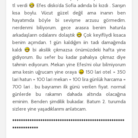
tl verdi
Efes disko’da Sofia adında bi kızdı . Sarışın
kısa boylu. Vücut güzel değil ama inanın ben
hayatımda böyle bi sevişme arzusu görmedim.
nerdenmi biliyorum. gece arasıra benim hatunla
arkadaşların odalarını dolaştık
Çok keyifliydi kısaca
benim açımdan. 1 gün kaldığım iin tadı damağımda
kaldı
bi aksilik çıkmazsa önümüzdeki hafta yine
gidiyorum. Bu sefer bu kadar pahalıya çıkmaz diye
tahmin ediyorum. Mekan yine Efes’mi olur bilmiyorum
ama kesin uğrucam yine oraya
150 lari otel + 350
lari hatun + 100 lari mekan + 100 lira günlük harcama =
700 lari . bu bayramın ilk günü verilen fiyat. normal
günlerde bu rakamın dahada altında olacağına
eminim. Benden şimdilik bukadar. Batum 2. turumda
sizlere yine yaşadıklarımı anlatıcam.
****************************************************
************