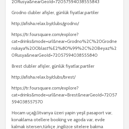
20Rusya&nearGeoId=72057594038555843
Grodno clubler afişler, günlük fiyatlar,partiler
http://afisha.relax.by/clubs/grodno/
https://tr.foursquare.com/explore?
cat=drinks&mode=url&near=Grodno%2C%20Grodne
nskaya%20Oblast%E2%80%99%2C%20Beyaz%2
0Rusya&nearGeoId=72057594038555840
Brest clubler afişler, günlük fiyatlar,partiler
http://afisha.relax.by/clubs/brest/
https://tr.foursquare.com/explore?
cat=drinks&mode=url&near=Brest&nearGeoId=72057
594038557570
Hocam uçaği,litvanya üzeri yapin yeşil pasaport var,
konaklama otellere booking ve agoda var, evde
kalmak istersen,türkçe ,ingilizce sitelere bakma