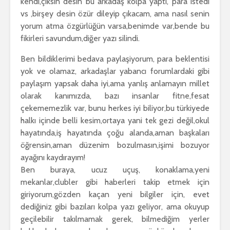
kendi,çıksın desin bu arkadaş kolpa yapti, para istedi
vs ,birşey desin özür dileyip çıkacam, ama nasıl senin
yorum atma özgürlüğün varsa,benimde var,bende bu
fikirleri savundum,diğer yazı silindi.
Ben bildiklerimi bedava paylaşiyorum, para beklentisi
yok ve olamaz, arkadaşlar yabancı forumlardaki gibi
paylaşım yapsak daha iyi,ama yanlış anlamayın millet
olarak kanımızda, bazı insanlar fitne,fesat
çekememezlik var, bunu herkes iyi biliyor,bu türkiyede
halkı içinde belli kesim,ortaya yani tek gezi değil,okul
hayatında,iş hayatında çoğu alanda,aman başkaları
öğrensin,aman düzenim bozulmasın,işimi bozuyor
ayağını kaydırayım!
Ben buraya, ucuz uçuş, konaklama,yeni
mekanlar,clubler gibi haberleri takip etmek için
giriyorum,gözden kaçan yeni bilgiler için, evet
dediğiniz gibi bazıları kolpa yazı geliyor, ama okuyup
geçilebilir takılmamak gerek, bilmediğim yerler