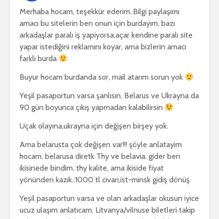
Merhaba hocam, teşekkür ederim..Bilgi paylaşımı
amacı bu sitelerin ben onun için burdayım, bazı
arkadaşlar paralı iş yapiyorsa,açar kendine paralı site
yapar istediğini reklamını koyar, ama bizlerin amacı
farklı burda
Buyur hocam burdanda sor, mail atarım sorun yok
Yeşil pasaportun varsa şanlısın, Belarus ve Ukrayna da
90 gün boyunca çıkış yapmadan kalabilirsin
Uçak olayına,ukrayna için değişen birşey yok.
Ama belarusta çok değişen var!!! şöyle anlatayim
hocam, belarusa diretk Thy ve belavia, gider ben
ikisinede bindim, thy kalite, ama ikiside fiyat
yönünden kazık..1000 tl civarı,ist-minsk gidiş dönüş
Yeşil pasaportun varsa ve olan arkadaşlar okusun iyice
ucuz ulaşım anlatıcam, Litvanya/vilnuse biletleri takip