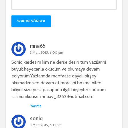
mna65
3 Mart 2015, 6:00 pm
Soniq kardesim kim ne derse desin tum yazılarini
buyuk heyecanla okudum ve okumaya devam
ediyorum.Yazlarında menfaate dayalı birşey
okumadım.sen devam et moralini bozma bilen
biliyor.size yesil pasaporla ilgili birşeyler soracam
…….mumkunse..mnuay_3252@hotmail.com
Yanıtla
soniq
3 Mart 2015, 6:33 pm