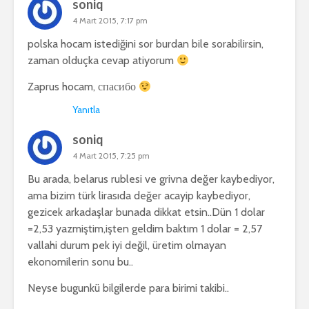
soniq
4 Mart 2015, 7:17 pm
polska hocam istediğini sor burdan bile sorabilirsin,
zaman olduçka cevap atiyorum
Zaprus hocam, спасибо
Yanıtla
soniq
4 Mart 2015, 7:25 pm
Bu arada, belarus rublesi ve grivna değer kaybediyor,
ama bizim türk lirasıda değer acayip kaybediyor,
gezicek arkadaşlar bunada dikkat etsin..Dün 1 dolar
=2,53 yazmiştim,işten geldim baktım 1 dolar = 2,57
vallahi durum pek iyi değil, üretim olmayan
ekonomilerin sonu bu..
Neyse bugunkü bilgilerde para birimi takibi..