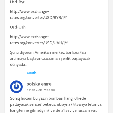
Usd-Byr
http://www.exchange-
rates.org/converter/USD/BYR/1/Y
Usd-Uah
http://www.exchange-
rates.org/converter/USD/UAH/1/Y
Şunu diyorum Amerikan merkez bankası,Faiz
artirmaya başlayınca,ozaman şenlik başlayacak
dünyada…
Yanıtla
polska emre
4 Mart 2015, 9:52 pm
Soniq hocam bu yazin bombasi hangi ulkede
patlayacak sence? belarus, ukrayna? litvanya letonya,
hangilerine gitmeliyim? ve de a1 seviye ruscam var,