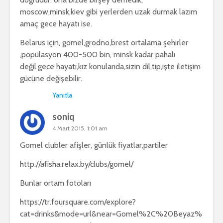
moscow,minsk,kiev gibi yerlerden uzak durmak lazım
amaç gece hayatı ise.
Belarus için, gomel,grodno,brest ortalama şehirler
,popülasyon 400-500 bin, minsk kadar pahalı
değil.gece hayatı,kız konularıda,sizin dil,tip,işte iletişim
gücüne değişebilir.
Yanıtla
soniq
4 Mart 2015, 1:01 am
Gomel clubler afişler, günlük fiyatlar,partiler
http://afisha.relax.by/clubs/gomel/
Bunlar ortam fotoları
https://tr.foursquare.com/explore?
cat=drinks&mode=url&near=Gomel%2C%20Beyaz%