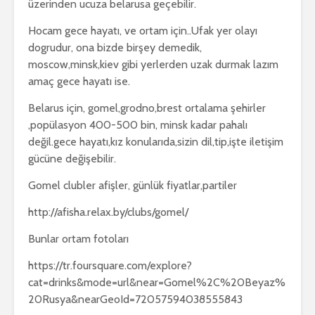
üzerinden ucuza belarusa geçebilir.
Hocam gece hayatı, ve ortam için..Ufak yer olayı
dogrudur, ona bizde birşey demedik,
moscow,minsk,kiev gibi yerlerden uzak durmak lazım
amaç gece hayatı ise.
Belarus için, gomel,grodno,brest ortalama şehirler
,popülasyon 400-500 bin, minsk kadar pahalı
değil.gece hayatı,kız konularıda,sizin dil,tip,işte iletişim
gücüne değişebilir.
Gomel clubler afişler, günlük fiyatlar,partiler
http://afisha.relax.by/clubs/gomel/
Bunlar ortam fotoları
https://tr.foursquare.com/explore?
cat=drinks&mode=url&near=Gomel%2C%20Beyaz%
20Rusya&nearGeoId=72057594038555843