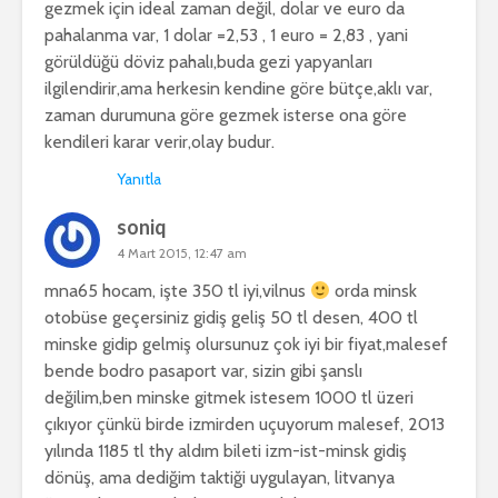
gezmek için ideal zaman değil, dolar ve euro da
pahalanma var, 1 dolar =2,53 , 1 euro = 2,83 , yani
görüldüğü döviz pahalı,buda gezi yapyanları
ilgilendirir,ama herkesin kendine göre bütçe,aklı var,
zaman durumuna göre gezmek isterse ona göre
kendileri karar verir,olay budur.
Yanıtla
soniq
4 Mart 2015, 12:47 am
mna65 hocam, işte 350 tl iyi,vilnus
orda minsk
otobüse geçersiniz gidiş geliş 50 tl desen, 400 tl
minske gidip gelmiş olursunuz çok iyi bir fiyat,malesef
bende bodro pasaport var, sizin gibi şanslı
değilim,ben minske gitmek istesem 1000 tl üzeri
çıkıyor çünkü birde izmirden uçuyorum malesef, 2013
yılında 1185 tl thy aldım bileti izm-ist-minsk gidiş
dönüş, ama dediğim taktiği uygulayan, litvanya