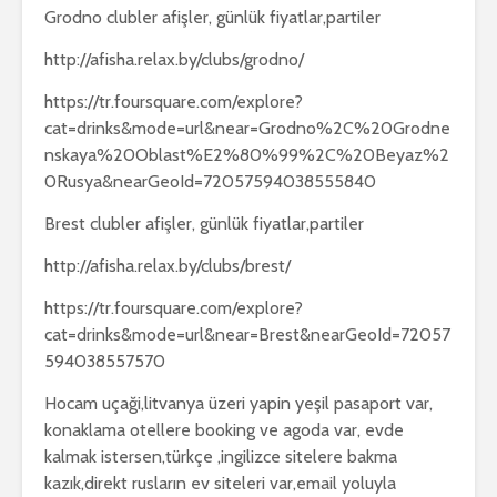
Grodno clubler afişler, günlük fiyatlar,partiler
http://afisha.relax.by/clubs/grodno/
https://tr.foursquare.com/explore?
cat=drinks&mode=url&near=Grodno%2C%20Grodne
nskaya%20Oblast%E2%80%99%2C%20Beyaz%2
0Rusya&nearGeoId=72057594038555840
Brest clubler afişler, günlük fiyatlar,partiler
http://afisha.relax.by/clubs/brest/
https://tr.foursquare.com/explore?
cat=drinks&mode=url&near=Brest&nearGeoId=72057
594038557570
Hocam uçaği,litvanya üzeri yapin yeşil pasaport var,
konaklama otellere booking ve agoda var, evde
kalmak istersen,türkçe ,ingilizce sitelere bakma
kazık,direkt rusların ev siteleri var,email yoluyla