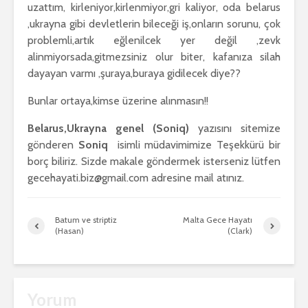
uzattım, kirleniyor,kirlenmiyor,gri kaliyor, oda belarus
,ukrayna gibi devletlerin bileceği iş,onların sorunu, çok
problemli,artık eğlenilcek yer değil ,zevk
alinmiyorsada,gitmezsiniz olur biter, kafanıza silah
dayayan varmı ,şuraya,buraya gidilecek diye??
Bunlar ortaya,kimse üzerine alınmasın!!
Belarus,Ukrayna genel (Soniq)
yazısını sitemize
gönderen
Soniq
isimli müdavimimize Teşekkürü bir
borç biliriz. Sizde makale göndermek isterseniz lütfen
gecehayati.biz@gmail.com adresine mail atınız.
Batum ve striptiz
Malta Gece Hayatı
(Hasan)
(Clark)
Yorum