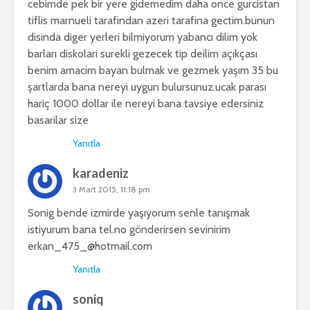
cebimde pek bir yere gidemedim daha once gurcistan
tiflis marnueli tarafindan azeri tarafina gectim.bunun
disinda diger yerleri bilmiyorum yabancı dilim yok
barları diskolari surekli gezecek tip deilim açıkçası
benim amacim bayan bulmak ve gezmek yaşım 35 bu
şartlarda bana nereyi uygun bulursunuz.ucak parası
hariç 1000 dollar ile nereyi bana tavsiye edersiniz
basarilar size
Yanıtla
karadeniz
3 Mart 2015, 11:18 pm
Sonig bende izmirde yaşıyorum senle tanışmak
istiyurum bana tel.no gönderirsen sevinirim
erkan_475_@hotmail.com
Yanıtla
soniq