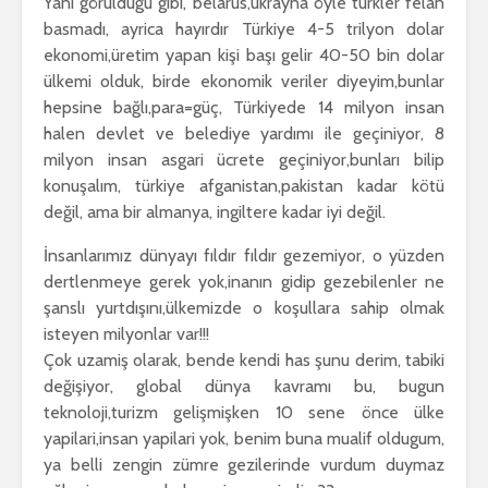
Yani görüldüğü gibi, belarus,ukrayna öyle türkler felan
basmadı, ayrica hayırdır Türkiye 4-5 trilyon dolar
ekonomi,üretim yapan kişi başı gelir 40-50 bin dolar
ülkemi olduk, birde ekonomik veriler diyeyim,bunlar
hepsine bağlı,para=güç, Türkiyede 14 milyon insan
halen devlet ve belediye yardımı ile geçiniyor, 8
milyon insan asgari ücrete geçiniyor,bunları bilip
konuşalım, türkiye afganistan,pakistan kadar kötü
değil, ama bir almanya, ingiltere kadar iyi değil.
İnsanlarımız dünyayı fıldır fıldır gezemiyor, o yüzden
dertlenmeye gerek yok,inanın gidip gezebilenler ne
şanslı yurtdışını,ülkemizde o koşullara sahip olmak
isteyen milyonlar var!!!
Çok uzamiş olarak, bende kendi has şunu derim, tabiki
değişiyor, global dünya kavramı bu, bugun
teknoloji,turizm gelişmişken 10 sene önce ülke
yapilari,insan yapilari yok, benim buna mualif oldugum,
ya belli zengin zümre gezilerinde vurdum duymaz