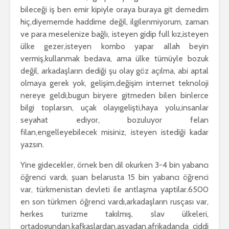
bileceği iş ben emir kipiyle oraya buraya git demedim
hiç,diyememde haddime değil, ilgilenmiyorum, zaman
ve para meselenize bağlı, isteyen gidip full kız,isteyen
ülke gezer,isteyen kombo yapar allah beyin
vermiş,kullanmak bedava, ama ülke tümüyle bozuk
değil, arkadaşların dediği şu olay göz açılma, abi aptal
olmaya gerek yok, gelişim,değişim internet teknoloji
nereye geldi,bugun biryere gitmeden bilen binlerce
bilgi toplarsın, uçak olayıgelişti,haya yolu,insanlar
seyahat ediyor, bozuluyor felan
filan,engelleyebilecek misiniz, isteyen istediği kadar
yazsın.
Yine gidecekler, örnek ben dil okurken 3-4 bin yabancı
öğrenci vardı, şuan belarusta 15 bin yabancı öğrenci
var, türkmenistan devleti ile antlaşma yaptilar.6500
en son türkmen öğrenci vardı,arkadaşların rusçası var,
herkes turizme takılmış, slav ülkeleri,
ortadogundan,kafkaslardan,
asyadan,afrikadanda ciddi