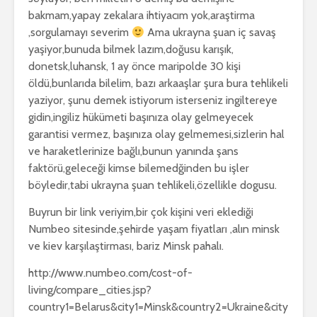
bakmam,yapay zekalara ihtiyacım yok,araştirma
,sorgulamayı severim
Ama ukrayna şuan iç savaş
yaşiyor,bunuda bilmek lazım,doğusu karışık,
donetsk,luhansk, 1 ay önce maripolde 30 kişi
öldü,bunlarıda bilelim, bazı arkaaşlar şura bura tehlikeli
yaziyor, şunu demek istiyorum isterseniz ingiltereye
gidin,ingiliz hükümeti başınıza olay gelmeyecek
garantisi vermez, başınıza olay gelmemesi,sizlerin hal
ve haraketlerinize bağlı,bunun yanında şans
faktörü,geleceği kimse bilemedğinden bu işler
böyledir,tabi ukrayna şuan tehlikeli,özellikle dogusu.
Buyrun bir link veriyim,bir çok kişini veri eklediği
Numbeo sitesinde,şehirde yaşam fiyatları ,alın minsk
ve kiev karşılaştirması, bariz Minsk pahalı.
http://www.numbeo.com/cost-of-
living/compare_cities.jsp?
country1=Belarus&city1=Minsk&country2=Ukraine&city