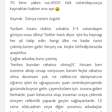
70 bine yakını rus,4500 türk vatandaşı,rusça
kaynaktan baktım onu ayri
Kaynak : Dünya turizm örgütü
Yurdum insanı clubte, sokakta 3-5 vatandaşını
görüyor,vuuu ülkeyi Türkler bastı diyor, işte bu kaynagı
her yıl takip edin, hangi ülke ne kadar turist
çekmiş,turizm geliri, herşey var, keşke lütfedip,birazda
araştirilsa.
Çağlar arkadaş bunu yazmış
“herkes bundan rahatsız olmuş(!).” Hocam ben
üzerime alinip cevap veriyorum, benim hiçbir rahatsız
olma durumum yok, ne rehber,ne danişman,ne
öğrenci işleri ile uğraşiyorum, şuan izmirdeyim,işimde
gücümde,buyrun gelin çayımı,kolamı için, zoruna giden
herhalde, şuan belarusta olup, insanları oraya çekmek
isteyen rehberlik yaparak geçim sağlayanlardır, 1,5
sene oldu,admin veya diğer yorumcu arkadaşlar