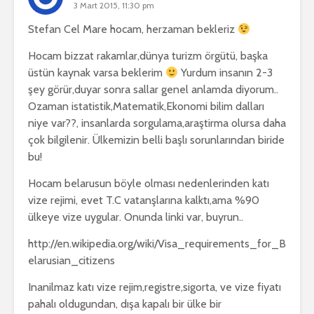
3 Mart 2015, 11:30 pm
Stefan Cel Mare hocam, herzaman bekleriz
Hocam bizzat rakamlar,dünya turizm örgütü, başka
üstün kaynak varsa beklerim
Yurdum insanın 2-3
şey görür,duyar sonra sallar genel anlamda diyorum..
Ozaman istatistik,Matematik,Ekonomi bilim dalları
niye var??, insanlarda sorgulama,araştirma olursa daha
çok bilgilenir. Ülkemizin belli başlı sorunlarından biride
bu!
Hocam belarusun böyle olması nedenlerinden katı
vize rejimi, evet T.C vatanşlarına kalktı,ama %90
ülkeye vize uygular. Onunda linki var, buyrun..
http://en.wikipedia.org/wiki/Visa_requirements_for_B
elarusian_citizens
Inanilmaz katı vize rejim,registre,sigorta, ve vize fiyatı
pahalı oldugundan, dışa kapalı bir ülke bir