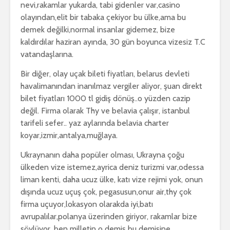
nevi,rakamlar yukarda, tabi gidenler var,casino
olayından,elit bir tabaka çekiyor bu ülke,ama bu
demek değilki,normal insanlar gidemez, bize
kaldırdılar haziran ayında, 30 gün boyunca vizesiz T.C
vatandaşlarına.
Bir diğer, olay uçak bileti fiyatları, belarus devleti
havalimanından inanılmaz vergiler aliyor, şuan direkt
bilet fiyatları 1000 tl gidiş dönüş..o yüzden cazip
değil. Firma olarak Thy ve belavia çalışır, istanbul
tarifeli sefer.. yaz aylarında belavia charter
koyar,izmir,antalya,muğlaya.
Ukraynanın daha popüler olması, Ukrayna çoğu
ülkeden vize istemez,ayrica deniz turizmi var,odessa
liman kenti, daha ucuz ülke, katı vize rejimi yok, onun
dışında ucuz uçuş çok, pegasusun,onur air,thy çok
firma uçuyor,lokasyon olarakda iyi,batı
avrupalılar,polanya üzerinden giriyor, rakamlar bize
söylüyor, ben milletin o demiş bu demişine