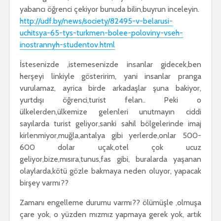
yabancı öğrenci çekiyor bunuda bilin,buyrun inceleyin.
http://udf.by/news/society/
82495-v-belarusi-
uchitsya-65-
tys-turkmen-bolee-poloviny-
vseh-
inostrannyh-studentov.
html
İstesenizde ,istemesenizde insanlar gidecek,ben
herşeyi linkiyle gösteririm, yani insanlar pranga
vurulamaz, ayrica birde arkadaşlar şuna bakiyor,
yurtdışı öğrenci,turist felan.. Peki o
ülkelerden,ülkemize gelenleri unutmayın ciddi
sayılarda turist geliyor,sanki sahil bölgelerinde imaj
kirlenmiyor,muğla,antalya gibi yerlerde,onlar 500-
600 dolar uçak,otel çok ucuz
geliyor,bize,mısıra,tunus,fas gibi, buralarda yaşanan
olaylarda,kötü gözle bakmaya neden oluyor, yapacak
birşey varmı??
Zamanı engelleme durumu varmı?? ölümüşle ,olmuşa
çare yok, o yüzden mızmız yapmaya gerek yok, artık