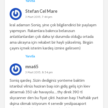
Yanıtla
Stefan Cel Mare
3 Mart 2015, 7:44 pm
kral adamsın Soniq, yine çok bilgilendirici bir paylaşım
yapmışsın. Rakamlara bakınca belarusun
anlatılanlardan çok daha iyi durumda olduğu ortada
ama ukrayna için rekabet bir hayli yükselmiş. Birgün
çayını içmek isterim kardeş izmire gelirsem)
Yanıtla
mna65
3 Mart 2015, 8:54 pm
Soniq qardeş .Sizin dediginiz yonteme baktim
istanbul vilnüs haziran başı icin gidiş geliş için kiev
aktarmalı 350 ukr havayolu…..thy direk 390 tl
skycanner den bu fiyat çikti .haziran başı 1 haftalık yurt
dışina cikmak istiyorum 4 senedir yesilpasaport