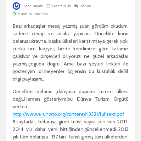
Gece Hayatı
3 Mart 2015
Yorum
5 min okuma Son
Bazı arkadaşlar mesaj yazmiş şuan gördüm okudum,
sadece cevap ve analiz yapican. Öncelikle konu
belarus,ukrayna, başka ülkeleri karıştırmaya gerek yok,
çünkü ucu kaçiyor, bizde kendimize göre kafamız
çalişiyor ve birşeyleri biliyoruz, ne güzel arkadaşlar
yazmiş,çoguda dogru. Ama bazı şeyleri linkleri ile
gösteriyim ,bilmeyenler öğrensin bu küstahlık değil
bilgi paylaşımı..
Öncelikle belarus ,dünyaca popüler turizm ülkesi
değil.Hemen gösteriyim,bu Dünya Turizm Örgütü
verileri
http://www.e-unwto.org/
content/r13521/fulltext.pdf
8.sayfada , belarusa giren turist sayısı son veri 2013,
2014 yılı daha yeni bittiğinden,güncellenmedi..
2013
yılı tüm belarusa “137 bin” turist girmiş,tüm ülkelerden,