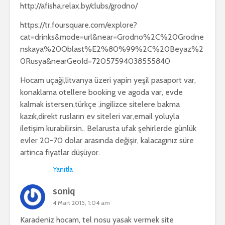
http://afisha.relax.by/clubs/grodno/
https://tr.foursquare.com/explore?
cat=drinks&mode=url&near=Grodno%2C%20Grodne
nskaya%20Oblast%E2%80%99%2C%20Beyaz%2
0Rusya&nearGeoId=72057594038555840
Hocam uçaği,litvanya üzeri yapin yeşil pasaport var,
konaklama otellere booking ve agoda var, evde
kalmak istersen,türkçe ,ingilizce sitelere bakma
kazık,direkt rusların ev siteleri var,email yoluyla
iletişim kurabilirsin.. Belarusta ufak şehirlerde günlük
evler 20-70 dolar arasında değişir, kalacagınız süre
artinca fiyatlar düşüyor.
Yanıtla
soniq
4 Mart 2015, 1:04 am
Karadeniz hocam, tel nosu yasak vermek site