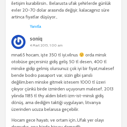
iletişim kurabilirsin.. Belarusta ufak şehirlerde günlük
evler 20-70 dolar arasında değişir, kalacagınız süre
artinca fiyatlar düşüyor.,
Yanıtla
soniq
4 Mart 2015, 1:00 am
mna65 hocam, işte 350 tl iyi,vilnus
orda minsk
otobüse geçersiniz gidiş geliş 50 tl desen, 400 tl
minske gidip gelmiş olursunuz çok iyi bir fiyat,malesef
bende bodro pasaport var, sizin gibi şanslı
değilim,ben minske gitmek istesem 1000 tl üzeri
çıkıyor çünkü birde izmirden uçuyorum malesef, 2013
yılında 1185 tl thy aldım bileti izm-ist-minsk gidiş
dönüş, ama dediğim taktiği uygulayan, litvanya
üzerinden ucuza belarusa geçebilir.
Hocam gece hayatı, ve ortam için..Ufak yer olayı
dogrudur, ona bizde birşey demedik,