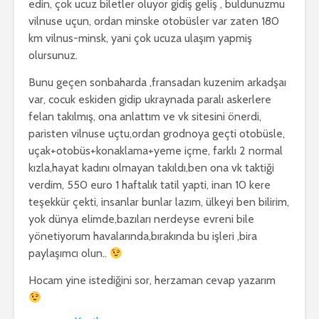
edin, çok ucuz biletler oluyor gidiş geliş , buldunuzmu
vilnuse uçun, ordan minske otobüsler var zaten 180
km vilnus-minsk, yani çok ucuza ulaşım yapmiş
olursunuz.
Bunu geçen sonbaharda ,fransadan kuzenim arkadşaı
var, cocuk eskiden gidip ukraynada paralı askerlere
felan takılmış, ona anlattım ve vk sitesini önerdi,
paristen vilnuse uçtu,ordan grodnoya geçti otobüsle,
uçak+otobüs+konaklama+yeme içme, farklı 2 normal
kızla,hayat kadını olmayan takıldı,ben ona vk taktiği
verdim, 550 euro 1 haftalık tatil yapti, inan 10 kere
teşekkür çekti, insanlar bunlar lazım, ülkeyi ben bilirim,
yok dünya elimde,bazıları nerdeyse evreni bile
yönetiyorum havalarında,bırakında bu işleri ,bira
paylaşımcı olun..
Hocam yine istediğini sor, herzaman cevap yazarım