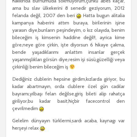
hakkında burnumuda sokmuyorum,çünkü abes kaçar,
ama bu slav ülkekerini 8 senedir geziyorum, 2012
felanda değil, 2007 den beri
Hatta bugun alitalia
kampanya haberini attım buraya, birilerinin işine
yarasın diye,bunların peşindeyim, o kız olayıda, benim
bileceğim iş kimsenin haddine değil!!, ayrica kime
göre,neye göre çirkin, işte diyorsun 6 hikaye çakma,
bende yaşadıklarımı anlattım insanlar gerçek
yaşanmışlıkları görsün diye,resim işi süsü,güzelliği veya
çirkinliği benim bileceğim iş
Dediğiniz clublerin hepsine girdim,kızlarda giriyor, bu
kadar abartmayın, orda clublere özel gün cadılar
bayramı,yılbaşı felan değilse,giriş bileti alip rahatça
giriliyor,bu kadar basit,hiçbir facecontrol den
çevrilmedim
Gelelim dünyayın türklermi,sardı acaba, kaynagı var
herşeyi relax