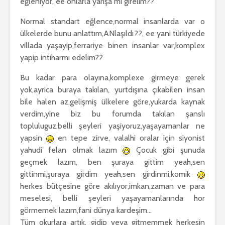
eğleniyor, ee onlarla yarişa mı girelim??
Normal standart eğlence,normal insanlarda var o
ülkelerde bunu anlattım,ANlaşıldı??, ee yani türkiyede
villada yaşayip,ferrariye binen insanlar var,komplex
yapip intiharmı edelim??
Bu kadar para olayına,komplexe girmeye gerek
yok,ayrica buraya takılan, yurtdışına çıkabilen insan
bile halen az,gelişmiş ülkelere göre,yukarda kaynak
verdim,yine biz bu forumda takılan şanslı
topluluguz,belli şeyleri yaşiyoruz,yaşayamanlar ne
yapsin
en tepe zirve, valalhi oralar için siyonist
yahudi felan olmak lazım
Çocuk gibi şunuda
geçmek lazım, ben şuraya gittim yeah,sen
gittinmi,şuraya girdim yeah,sen girdinmi,komik
herkes bütçesine göre akılıyor,imkan,zaman ve para
meselesi, belli şeyleri yaşayamanlarında hor
görmemek lazım,fani dünya kardeşim…
Tüm okurlara artık, gidip veya gitmemmek herkesin