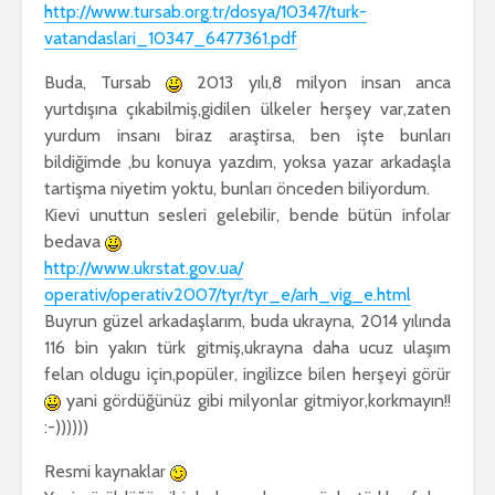
http://www.tursab.org.tr/
dosya/10347/turk-
vatandaslari_
10347_6477361.pdf
Buda, Tursab
2013 yılı,8 milyon insan anca
yurtdışına çıkabilmiş,gidilen ülkeler herşey var,zaten
yurdum insanı biraz araştirsa, ben işte bunları
bildiğimde ,bu konuya yazdım, yoksa yazar arkadaşla
tartişma niyetim yoktu, bunları önceden biliyordum.
Kievi unuttun sesleri gelebilir, bende bütün infolar
bedava
http://www.ukrstat.gov.ua/
operativ/operativ2007/tyr/tyr_
e/arh_vig_e.html
Buyrun güzel arkadaşlarım, buda ukrayna, 2014 yılında
116 bin yakın türk gitmiş,ukrayna daha ucuz ulaşım
felan oldugu için,popüler, ingilizce bilen herşeyi görür
yani gördüğünüz gibi milyonlar gitmiyor,korkmayın!!
:-))))))
Resmi kaynaklar