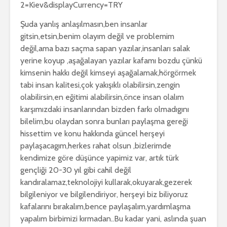
2=Kiev&displayCurrency=TRY
Şuda yanlış anlaşılmasın,ben insanlar
gitsin,etsin,benim olayım değil ve problemim
değil,ama bazı saçma sapan yazılar,insanları salak
yerine koyup ,aşağalayan yazılar kafamı bozdu çünkü
kimsenin hakkı değil kimseyi aşağalamak,hörgörmek
tabi insan kalitesi,çok yakışıklı olabilirsin,zengin
olabilirsin,en eğitimi alabilirsin,önce insan olalım
karşımızdaki insanlarından bizden farkı olmadıgını
bilelim,bu olaydan sonra bunları paylaşma gereği
hissettim ve konu hakkında güncel herşeyi
paylaşacagım,herkes rahat olsun ,bizlerimde
kendimize göre düşünce yapimiz var, artık türk
gençliği 20-30 yıl gibi cahil değil
kandıralamaz,teknolojiyi kullarak,okuyarak,gezerek
bilgileniyor ve bilgilendiriyor, herşeyi biz biliyoruz
kafalarını bırakalım,bence paylaşalım,yardımlaşma
yapalım birbimizi kırmadan..Bu kadar yani, aslında şuan