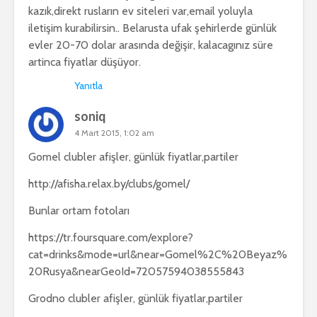
kazık,direkt rusların ev siteleri var,email yoluyla
iletişim kurabilirsin.. Belarusta ufak şehirlerde günlük
evler 20-70 dolar arasında değişir, kalacagınız süre
artinca fiyatlar düşüyor.
Yanıtla
soniq
4 Mart 2015, 1:02 am
Gomel clubler afişler, günlük fiyatlar,partiler
http://afisha.relax.by/clubs/gomel/
Bunlar ortam fotoları
https://tr.foursquare.com/explore?
cat=drinks&mode=url&near=Gomel%2C%20Beyaz%
20Rusya&nearGeoId=72057594038555843
Grodno clubler afişler, günlük fiyatlar,partiler