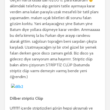
Geçen hafta iddaa dan 6200 tl. para kaldırdım
aklımdaki telefonu alıp gerisini tatile ayırmaya karar
verdim ama kalan parayla uzak mesafeli bir tatil planı
yapamadım. malum uçak biletleri dil sorunu falan
gözüm korktu. Yani anlayacağınız yine Batum yine
Batum diye yollara düşmeye karar verdim. Ammaaaaa
bu defa kimmiş la bu Furkan diye arayıp randevu
alarak gittim. sağolsun toprağım beni sarpdan çıkışta
karşıladı. Uzatmayacağım iyi bir otel güzel bir yemek
falan derken gece disco zamanı geldi. Biz disco ya
gidecez diye sanıyorum ama hayırrrrr. Striptiz clüp
bakın altını çiziyorum STRİPTİZ CLÜP (batumda
striptiz clüp varmı demeyin varmış bende yeni
öğrendim.)
Dilber striptiz Clüp
Ufffff içerde striptizcileri görün hepsi ukraynalı ve