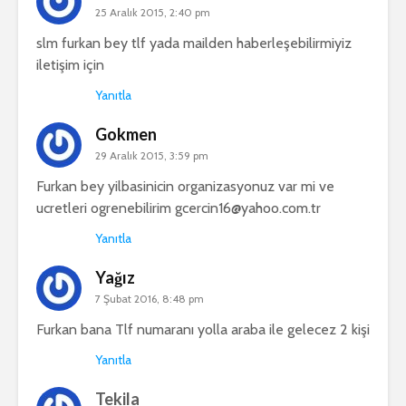
25 Aralık 2015, 2:40 pm
slm furkan bey tlf yada mailden haberleşebilirmiyiz
iletişim için
Yanıtla
Gokmen
29 Aralık 2015, 3:59 pm
Furkan bey yilbasinicin organizasyonuz var mi ve
ucretleri ogrenebilirim
gcercin16@yahoo.com.tr
Yanıtla
Yağız
7 Şubat 2016, 8:48 pm
Furkan bana Tlf numaranı yolla araba ile gelecez 2 kişi
Yanıtla
Tekila