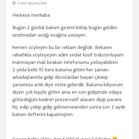
3 min okuma Son
Herkese merhaba
Bugün 2 günlük batum gezimi bitirip bugün geldim
unutmadan sıcağı sıcağına yazayım.
hemen söyleyim bu bir reklam değildir. Bekarım
rahatlıkla söyleyeyim adım sedat kosif trabzonluyum
inanmayan mail bıraksın telefonumu yollayabilirim.
2 yılda belki 10 kere batuma gittim her zaman
arkadaşlarımla gidip discolardan bayan çıkarıp
şansımıza artık diye otele giderdik. Batuma biliyorum
diyen çok kişiyle gittim ama en son gidişimde odaya
götürdüğüm kadının prezervatif alacam diyip paramı
hiç edip çekip gidip gelmemesinden sonra son 2 aydır
batum defterini kapatmıştım.