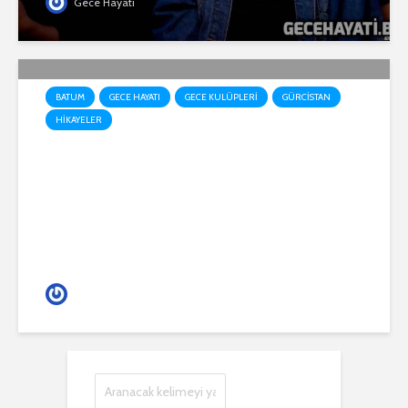
Gece Hayatı
BATUM
GECE HAYATI
GECE KULÜPLERI
GÜRCISTAN
HIKAYELER
batum neye değer ? (Onur)
Gece Hayatı