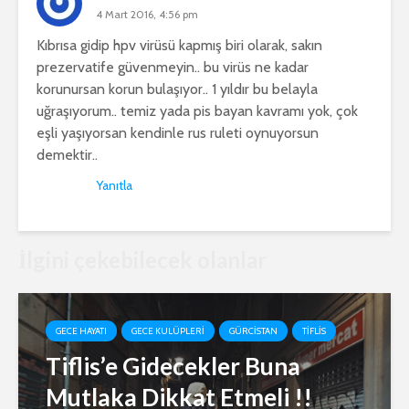
4 Mart 2016, 4:56 pm
Kıbrısa gidip hpv virüsü kapmış biri olarak, sakın
prezervatife güvenmeyin.. bu virüs ne kadar
korunursan korun bulaşıyor.. 1 yıldır bu belayla
uğraşıyorum.. temiz yada pis bayan kavramı yok, çok
eşli yaşıyorsan kendinle rus ruleti oynuyorsun
demektir..
Yanıtla
İlgini çekebilecek olanlar
GECE HAYATI
GECE KULÜPLERI
GÜRCISTAN
TIFLIS
Tiflis’e Gidecekler Buna
Mutlaka Dikkat Etmeli !!