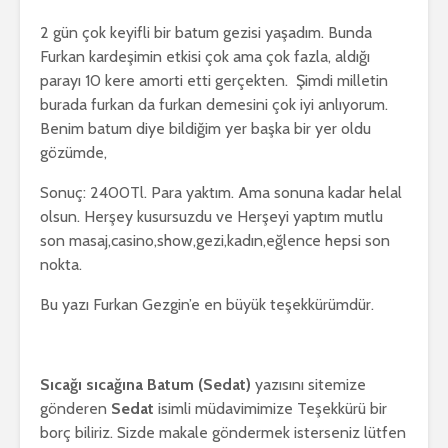
2 gün çok keyifli bir batum gezisi yaşadım. Bunda
Furkan kardeşimin etkisi çok ama çok fazla, aldığı
parayı 10 kere amorti etti gerçekten. Şimdi milletin
burada furkan da furkan demesini çok iyi anlıyorum.
Benim batum diye bildiğim yer başka bir yer oldu
gözümde,
Sonuç: 2400Tl. Para yaktım. Ama sonuna kadar helal
olsun. Herşey kusursuzdu ve Herşeyi yaptım mutlu
son masaj,casino,show,gezi,kadın,eğlence hepsi son
nokta.
Bu yazı Furkan Gezgin’e en büyük teşekkürümdür.
Sıcağı sıcağına Batum (Sedat)
yazısını sitemize
gönderen
Sedat
isimli müdavimimize Teşekkürü bir
borç biliriz. Sizde makale göndermek isterseniz lütfen