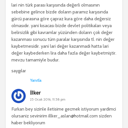
lari nin türk parası karşısında değerli olmasının
sebebine gelince bizde doların paramız karşısında
gürcü parasına göre çapraz kura göre daha değersiz
olmasıdır. yani kısacası bizde devlet politikaları veya
belirsizlik gibi kavramlar yüzünden doların çok değer
kazanması sonucu tüm paralar karşısında tl. nin değer
kaybetmesidir. yani lari değer kazanmadı hatta lari
değer kaybederken lira daha fazla değer kaybetmiştir.
mevzu tamamiyle budur.
saygılar
Yanıtla
İlker
25 Ocak 2016, 11:58 pm
Furkan bey sizinle iletisime gecmek istiyorum yardimci
olursaniz sevinirim
illker_aslan@hotmail.com
sizden
haber bekliyorum