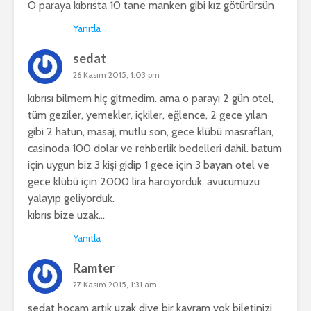
O paraya kıbrısta 10 tane manken gibi kız götürürsün
Yanıtla
sedat
26 Kasım 2015, 1:03 pm
kıbrısı bilmem hiç gitmedim. ama o parayı 2 gün otel,
tüm geziler, yemekler, içkiler, eğlence, 2 gece yılan
gibi 2 hatun, masaj, mutlu son, gece klübü masrafları,
casinoda 100 dolar ve rehberlik bedelleri dahil. batum
için uygun biz 3 kişi gidip 1 gece için 3 bayan otel ve
gece klübü için 2000 lira harcıyorduk. avucumuzu
yalayıp geliyorduk.
kıbrıs bize uzak…
Yanıtla
Ramter
27 Kasım 2015, 1:31 am
sedat hocam artık uzak diye bir kavram yok biletinizi