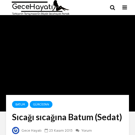
BATUM
GÜRCISTAN
Sıcağı sıcağına Batum (Sedat)
Gece Hayatı
25 Kasım 2015
Yorum