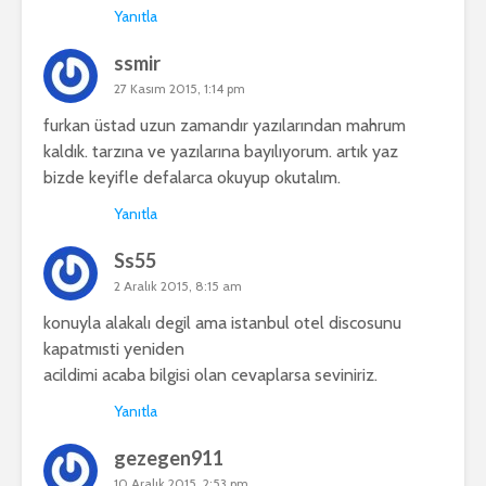
Yanıtla
ssmir
27 Kasım 2015, 1:14 pm
furkan üstad uzun zamandır yazılarından mahrum
kaldık. tarzına ve yazılarına bayılıyorum. artık yaz
bizde keyifle defalarca okuyup okutalım.
Yanıtla
Ss55
2 Aralık 2015, 8:15 am
konuyla alakalı degil ama istanbul otel discosunu
kapatmısti yeniden
acildimi acaba bilgisi olan cevaplarsa seviniriz.
Yanıtla
gezegen911
10 Aralık 2015, 2:53 pm