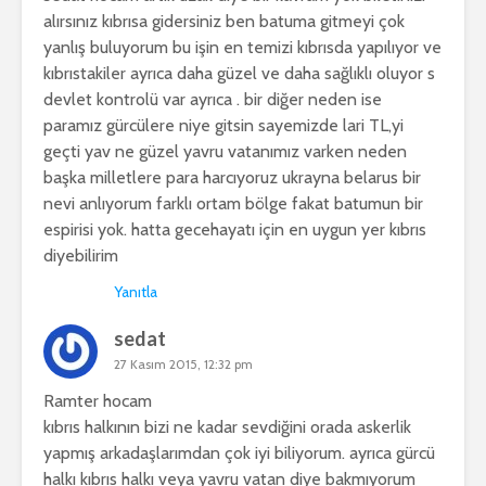
alırsınız kıbrısa gidersiniz ben batuma gitmeyi çok
yanlış buluyorum bu işin en temizi kıbrısda yapılıyor ve
kıbrıstakiler ayrıca daha güzel ve daha sağlıklı oluyor s
devlet kontrolü var ayrıca . bir diğer neden ise
paramız gürcülere niye gitsin sayemizde lari TL,yi
geçti yav ne güzel yavru vatanımız varken neden
başka milletlere para harcıyoruz ukrayna belarus bir
nevi anlıyorum farklı ortam bölge fakat batumun bir
espirisi yok. hatta gecehayatı için en uygun yer kıbrıs
diyebilirim
Yanıtla
sedat
27 Kasım 2015, 12:32 pm
Ramter hocam
kıbrıs halkının bizi ne kadar sevdiğini orada askerlik
yapmış arkadaşlarımdan çok iyi biliyorum. ayrıca gürcü
halkı kıbrıs halkı veya yavru vatan diye bakmıyorum