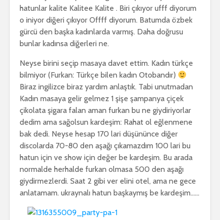
hatunlar kalite Kalitee Kalite . Biri çıkıyor ufff diyorum
o iniyor diğeri çıkıyor Offff diyorum. Batumda özbek
gürcü den başka kadınlarda varmış. Daha doğrusu
bunlar kadınsa diğerleri ne.
Neyse birini seçip masaya davet ettim. Kadın türkçe
bilmiyor (Furkan: Türkçe bilen kadın Otobandır)
Biraz ingilizce biraz yardım anlaştık. Tabi unutmadan
Kadın masaya gelir gelmez 1 şişe şampanya çiçek
çikolata şigara falan aman furkan bu ne giydiriyorlar
dedim ama sağolsun kardeşim: Rahat ol eğlenmene
bak dedi. Neyse hesap 170 lari düşününce diğer
discolarda 70-80 den aşağı çıkamazdım 100 lari bu
hatun için ve show için değer be kardeşim. Bu arada
normalde herhalde furkan olmasa 500 den aşağı
giydirmezlerdi. Saat 2 gibi ver elini otel, ama ne gece
anlatamam. ukraynalı hatun başkaymış be kardeşim……