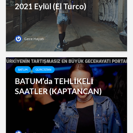
2021 Eylül (El Turco)
Gece Hayatı
BATUM
GÜRCISTAN
BATUM’da TEHLİKELİ
SAATLER (KAPTANCAN)