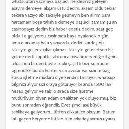
whatsuptan yazmaya başladı. nerdesiniz geleyim
alayım demeye. akşam üstü dedim. akşam oldu tekrar
tekara yazıyo abi taksiyle gelmeyin ben alırım para
harcamaın boşa taksiye demeye başladı. tamam şu an
casinodayız dedim biz haber ederiz dedim. saat geç
oldu 1 e geliyordu. casinoıda baya oyalandık o gün.
ama o arkadaş hala yazıyordu. dedim kardeş biz
taksiyle gelieriz çıkar çıkmaz. taksiyle geleceksen hiç
gelme dedi. kapattı. tabi onca misafirperverliğin ilginin
arkasında birden böyle tepki şaşırttı bizi. sonradan
öğrendikki burda hunter yani avcılar var sizinle bağ
kurup işletme müdürü diye kendini tanıtıyor, whatsup
bilginizi alıyor sizi oraya götürüyor bi anda 1500 lari
hesap geliyor ve tabi o sırada size işletme
müdürüyüm diyen adam ortalıktan yok oluyormuş. biz
bunu sonradan öğrendik. Evet şimdi asıl büyük
tehlikeye geliyorum… lütfen dikkatlice okuyun. Batum
lafı geçen heryerde lütfen tüm arkadaşlarımızı uyarın.