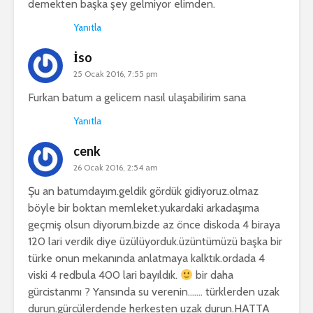
demekten başka şey gelmiyor elimden.
Yanıtla
İso
25 Ocak 2016, 7:55 pm
Furkan batum a gelicem nasıl ulaşabilirim sana
Yanıtla
cenk
26 Ocak 2016, 2:54 am
Şu an batumdayım.geldik gördük gidiyoruz.olmaz
böyle bir boktan memleket.yukardaki arkadaşıma
geçmiş olsun diyorum.bizde az önce diskoda 4 biraya
120 lari verdik diye üzülüyorduk.üzüntümüzü başka bir
türke onun mekanında anlatmaya kalktık.ordada 4
viski 4 redbula 400 lari bayıldık.
bir daha
gürcistanmı ? Yansında su verenin……. türklerden uzak
durun.gürcülerdende herkesten uzak durun.HATTA