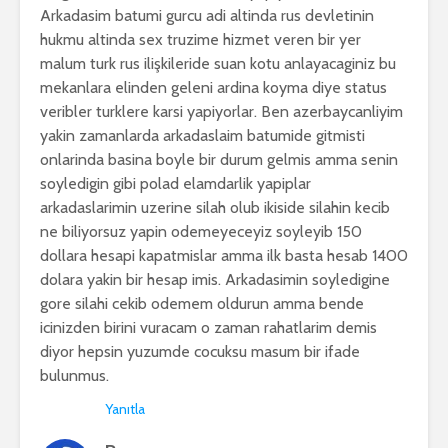
Arkadasim batumi gurcu adi altinda rus devletinin
hukmu altinda sex truzime hizmet veren bir yer
malum turk rus ilişkileride suan kotu anlayacaginiz bu
mekanlara elinden geleni ardina koyma diye status
veribler turklere karsi yapiyorlar. Ben azerbaycanliyim
yakin zamanlarda arkadaslaim batumide gitmisti
onlarinda basina boyle bir durum gelmis amma senin
soyledigin gibi polad elamdarlik yapiplar
arkadaslarimin uzerine silah olub ikiside silahin kecib
ne biliyorsuz yapin odemeyeceyiz soyleyib 150
dollara hesapi kapatmislar amma ilk basta hesab 1400
dolara yakin bir hesap imis. Arkadasimin soyledigine
gore silahi cekib odemem oldurun amma bende
icinizden birini vuracam o zaman rahatlarim demis
diyor hepsin yuzumde cocuksu masum bir ifade
bulunmus.
Yanıtla