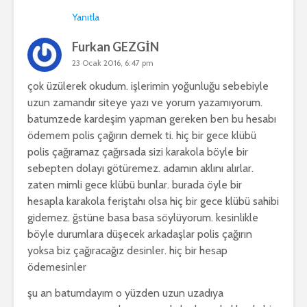
Yanıtla
Furkan GEZGİN
23 Ocak 2016, 6:47 pm
çok üzülerek okudum. işlerimin yoğunluğu sebebiyle
uzun zamandır siteye yazı ve yorum yazamıyorum.
batumzede kardeşim yapman gereken ben bu hesabı
ödemem polis çağırın demek ti. hiç bir gece klübü
polis çağıramaz çağırsada sizi karakola böyle bir
sebepten dolayı götüremez. adamın aklını alırlar.
zaten mimli gece klübü bunlar. burada öyle bir
hesapla karakola feriştahı olsa hiç bir gece klübü sahibi
gidemez. ğstüne basa basa söylüyorum. kesinlikle
böyle durumlara düşecek arkadaşlar polis çağırın
yoksa biz çağıracağız desinler. hiç bir hesap
ödemesinler
şu an batumdayım o yüzden uzun uzadıya