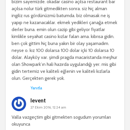
bizim sayemizde. okadar casino açılsa restaurant bar
açılsa nolur türk gitmedikten sonra. siz hiç alman
ingiliz rus gördünüzmü batumda. biz olmasak ne iş
yapıp ne kazanacaklar. ekmek yedikleri çanağa etmek
derler buna. emin olun cazip gibi geliyor fiyatlar
kimlikle seyahat casino kızlar falan ama. kıbrısa gidin.
ben çok gittim hiç buna yakın bir olay yaşamadım.
neyse o. kız 100 dolarsa 100 dolar içki 10 dolarsa 10
dolar. Alayköy var. şimdi pragda macaristanda meşhur
olan Showpark’ın hali hazırda uygulandığı yer. mis gibi
gidin tertemiz ve kaliteli eğlenin ve kaliteli kızlarla
olun. Gerçekten gerek yok.
Yanıtla
levent
27 Ekim 2016, 12:24 am
Valla vazgeçtim gibi gitmekten sogudum yorumları
okuyunca