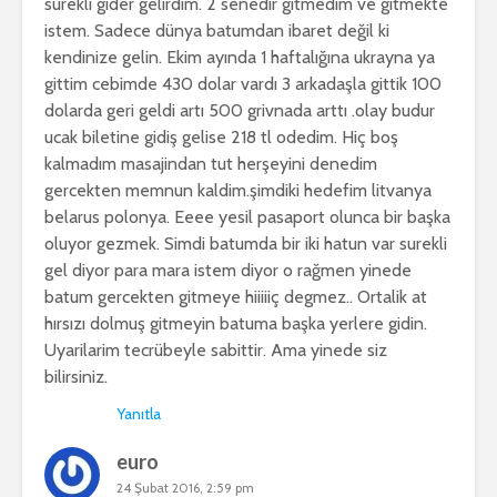
sürekli gider gelirdim. 2 senedir gitmedim ve gitmekte
istem. Sadece dünya batumdan ibaret değil ki
kendinize gelin. Ekim ayında 1 haftalığına ukrayna ya
gittim cebimde 430 dolar vardı 3 arkadaşla gittik 100
dolarda geri geldi artı 500 grivnada arttı .olay budur
ucak biletine gidiş gelise 218 tl odedim. Hiç boş
kalmadım masajindan tut herşeyini denedim
gercekten memnun kaldim.şimdiki hedefim litvanya
belarus polonya. Eeee yesil pasaport olunca bir başka
oluyor gezmek. Simdi batumda bir iki hatun var surekli
gel diyor para mara istem diyor o rağmen yinede
batum gercekten gitmeye hiiiiiç degmez.. Ortalik at
hırsızı dolmuş gitmeyin batuma başka yerlere gidin.
Uyarilarim tecrübeyle sabittir. Ama yinede siz
bilirsiniz.
Yanıtla
euro
24 Şubat 2016, 2:59 pm