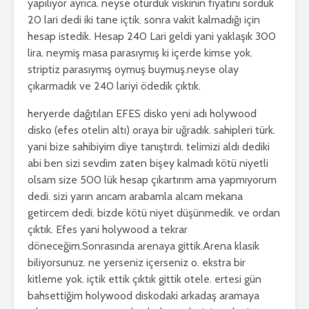
yapılıyor ayrıca. neyse oturduk viskinin fiyatını sorduk
20 lari dedi iki tane içtik. sonra vakit kalmadığı için
hesap istedik. Hesap 240 Lari geldi yani yaklaşık 300
lira. neymiş masa parasıymış ki içerde kimse yok.
striptiz parasıymış oymuş buymuş.neyse olay
çıkarmadık ve 240 lariyi ödedik çıktık.
heryerde dağıtılan EFES disko yeni adı holywood
disko (efes otelin altı) oraya bir uğradık. sahipleri türk.
yani bize sahibiyim diye tanıştırdı. telimizi aldı dediki
abi ben sizi sevdim zaten bişey kalmadı kötü niyetli
olsam size 500 lük hesap çıkartırım ama yapmıyorum
dedi. sizi yarın arıcam arabamla alcam mekana
getircem dedi. bizde kötü niyet düşünmedik. ve ordan
çıktık. Efes yani holywood a tekrar
döneceğim.Sonrasında arenaya gittik.Arena klasik
biliyorsunuz. ne yerseniz içerseniz o. ekstra bir
kitleme yok. içtik ettik çıktık gittik otele. ertesi gün
bahsettiğim holywood diskodaki arkadaş aramaya