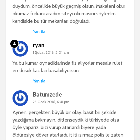
duydum. öncelikle büyük geçmiş olsun. Makaleni okur
okumaz furkanı aradım siteyi okumasını söyledim.
kendiside bu tür mekanları doğruladı.
Yanıtla
ryan
1 Şubat 2016, 5:01 am
Ya bu kumar oynadiklarinda fis aliyorlar mesala rulet
en dusuk kac lari basabiliyorsun
Yanıtla
Batumzede
23 Ocak 2016, 6:41 pm
Aynen. gerçekten büyük bir olay. basit bir şekilde
yazdığıma bakmayın. ditlenseydik ki türkiyede olsa
öyle yaparız. bizi vurup atarlardı biyere yada
öldüresiye döver atarlardı. it iti ısırmaz polis le zaten