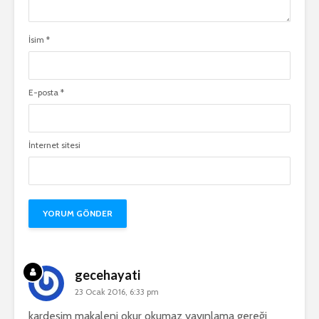
İsim
*
E-posta
*
İnternet sitesi
gecehayati
23 Ocak 2016, 6:33 pm
kardeşim makaleni okur okumaz yayınlama gereği