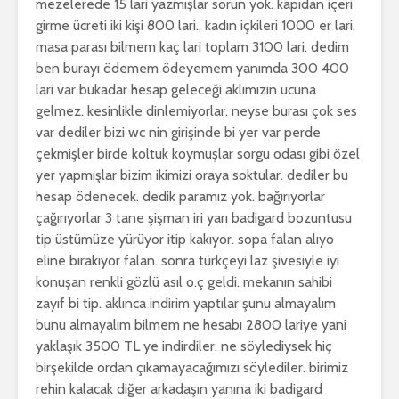
mezelerede 15 lari yazmışlar sorun yok. kapıdan içeri
girme ücreti iki kişi 800 lari., kadın içkileri 1000 er lari.
masa parası bilmem kaç lari toplam 3100 lari. dedim
ben burayı ödemem ödeyemem yanımda 300 400
lari var bukadar hesap geleceği aklımızın ucuna
gelmez. kesinlikle dinlemiyorlar. neyse burası çok ses
var dediler bizi wc nin girişinde bi yer var perde
çekmişler birde koltuk koymuşlar sorgu odası gibi özel
yer yapmışlar bizim ikimizi oraya soktular. dediler bu
hesap ödenecek. dedik paramız yok. bağırıyorlar
çağırıyorlar 3 tane şişman iri yarı badigard bozuntusu
tip üstümüze yürüyor itip kakıyor. sopa falan alıyo
eline bırakıyor falan. sonra türkçeyi laz şivesiyle iyi
konuşan renkli gözlü asıl o.ç geldi. mekanın sahibi
zayıf bi tip. aklınca indirim yaptılar şunu almayalım
bunu almayalım bilmem ne hesabı 2800 lariye yani
yaklaşık 3500 TL ye indirdiler. ne söylediysek hiç
birşekilde ordan çıkamayacağımızı söylediler. birimiz
rehin kalacak diğer arkadaşın yanına iki badigard