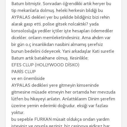
Batum bitmiştir. Sonradan öğrendikki artık heryer bu
tip mekanlarla dolmuş. heleki herkesin bildiği bu
AYPALAS deikleri yer bu şekilde bildiğiniz bizi rehin
alarak gasp etti. polise gitsek nolcaktıki? yada
konsolosluğa yediler içtiler işte hesapları ödemediler
dicekler. onların memleketindesiniz. Ama ahdım var
bir gün o.ç insanlıkdan nasibini almamış şerefsiz
bunun bedelini ödeyecek. Yani arkadaşlar Kati suretle
Batum artık batakhane olmuş. Kesinlikle;
EFES CLUP (HOLLYWOOD DİSKO)
PARİS CLUP
ve en önemliside
AYPALAS dedikleri yere gitmeyin kimseninde
gitmesine müsade etmeyin her ortamda her mevzuda
lütfen bu hikayeyi anlatın. Anlattıklarım Dinim şerefim
üzerine yemin ederimki doğrudur. eksiği var fazlası
yoktur.
bu sepeble FURKAN müsait oldukça ondan yardım
isteyiniz ve onunla geziniz. biz casinoya gidicez bar