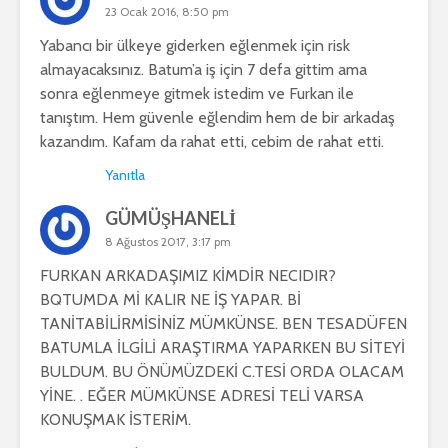
23 Ocak 2016, 8:50 pm
Yabancı bir ülkeye giderken eğlenmek için risk
almayacaksınız. Batum’a iş için 7 defa gittim ama
sonra eğlenmeye gitmek istedim ve Furkan ile
tanıştım. Hem güvenle eğlendim hem de bir arkadaş
kazandım. Kafam da rahat etti, cebim de rahat etti.
Yanıtla
GÜMÜŞHANELİ
8 Ağustos 2017, 3:17 pm
FURKAN ARKADAŞIMIZ KİMDİR NECIDIR?
BQTUMDA Mİ KALIR NE İŞ YAPAR. Bİ
TANİTABİLİRMİSİNİZ MÜMKÜNSE. BEN TESADÜFEN
BATUMLA İLGİLİ ARAŞTIRMA YAPARKEN BU SİTEYİ
BULDUM. BU ÖNÜMÜZDEKİ C.TESİ ORDA OLACAM
YİNE. . EĞER MÜMKÜNSE ADRESİ TELİ VARSA
KONUŞMAK İSTERİM.