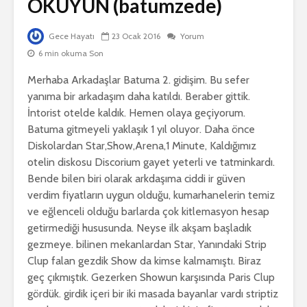
OKUYUN (batumzede)
Gece Hayatı
23 Ocak 2016
Yorum
6 min okuma Son
Merhaba Arkadaşlar Batuma 2. gidişim. Bu sefer
yanıma bir arkadaşım daha katıldı. Beraber gittik.
İntorist otelde kaldık. Hemen olaya geçiyorum.
Batuma gitmeyeli yaklaşık 1 yıl oluyor. Daha önce
Diskolardan Star,Show,Arena,1 Minute, Kaldığımız
otelin diskosu Discorium gayet yeterli ve tatminkardı.
Bende bilen biri olarak arkdaşıma ciddi ir güven
verdim fiyatların uygun olduğu, kumarhanelerin temiz
ve eğlenceli olduğu barlarda çok kitlemasyon hesap
getirmediği hususunda. Neyse ilk akşam başladık
gezmeye. bilinen mekanlardan Star, Yanındaki Strip
Clup falan gezdik Show da kimse kalmamıştı. Biraz
geç çıkmıştık. Gezerken Showun karşısında Paris Clup
gördük. girdik içeri bir iki masada bayanlar vardı striptiz