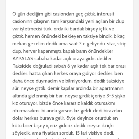
O gün dediğim gibi casiondan geç çıktık. intorusit
casionınn çıkışının tam karşısındaki yeni açılan bir clup
var işletmecisi türk. orda iki bardak birşey içtik ve
çıktık. hemen önündeki bekleyen taksiye bindik. bikaç
mekan gezelim dedik ama saat 3 e geliyodu. star, strip
clup, heryer kapanmıştı. kapalı barın önündekiler
AYPALAS sabaha kadar açık oraya gidin dediler.
Taksicide doğruladı sabah 6 ya kadar açık tek bar orası
dediler. hatta çıkan herkes oraya gidiyor dediler. ben
daha önce duymadım ve bilmiyordum. dedik taksiciye
sür. neyse gittik. demir kapılar ardında bir apartmanın
altında gizlenmiş bir bar. neyse girdik içeriye 3-5 şişko
kız oturuyor. bizde önce kararsız kaldık otursakmı
oturmasakmı. bi anda garson kız geldi. dedi birazdan
dolar herkes buraya gelir. öyle deyince oturduk en
kötü birer bişey içeriz gideriz dedik. neyse iki içki
söyledik. ama fiyatları sorduk. 15 lari viskiye dedi.