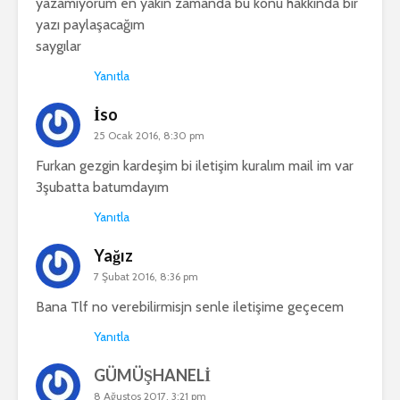
yazamıyorum en yakın zamanda bu konu hakkında bir
yazı paylaşacağım
saygılar
Yanıtla
İso
25 Ocak 2016, 8:30 pm
Furkan gezgin kardeşim bi iletişim kuralım mail im var
3şubatta batumdayım
Yanıtla
Yağız
7 Şubat 2016, 8:36 pm
Bana Tlf no verebilirmisjn senle iletişime geçecem
Yanıtla
GÜMÜŞHANELİ
8 Ağustos 2017, 3:21 pm