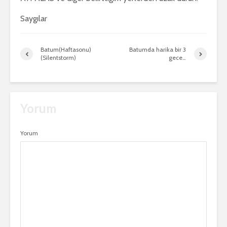
Saygılar
Batum(Haftasonu)
Batumda harika bir 3
(Silentstorm)
gece…
Yorum
Yorum