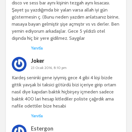
disco ve sess bar aynı kişinin tezgah aynı kısacası.
Şayet şu yazdığımda bir yalan varsa allah iyi gün
göstermesin ç. (Bunu neden yazdım anlatsanız birine,
masaya bayan gelmiştir şişe açmıştır vs vs derler. Ben
yemin ediyorum arkadaşlar. Gece 5 yıldızlı otel
dışında hiç bir yere gidilmez. Saygılar
Yanıtla
Joker
23 Ocak 2016, 8:10 pm
Kardeş seninki gene iyiymiş gece 4 gibi 4 kişi bizde
gittik yavşak bi taksici götürdü bizi içeriye girip ortam
nasıl diye kapıdan baktık hiçbirşey içmeden sadece
baktık 400 lari hesap kitlediler poliste çağırdık ama
nafile odettiler bize hesabi
Yanıtla
Estergon