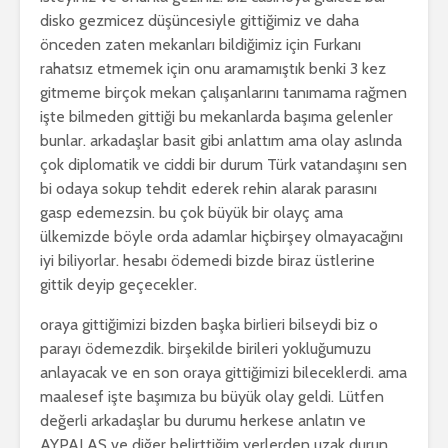
disko gezmicez düşüncesiyle gittiğimiz ve daha
önceden zaten mekanları bildiğimiz için Furkanı
rahatsız etmemek için onu aramamıştık benki 3 kez
gitmeme birçok mekan çalışanlarını tanımama rağmen
işte bilmeden gittiği bu mekanlarda başıma gelenler
bunlar. arkadaşlar basit gibi anlattım ama olay aslında
çok diplomatik ve ciddi bir durum Türk vatandaşını sen
bi odaya sokup tehdit ederek rehin alarak parasını
gasp edemezsin. bu çok büyük bir olayç ama
ülkemizde böyle orda adamlar hiçbirşey olmayacağını
iyi biliyorlar. hesabı ödemedi bizde biraz üstlerine
gittik deyip geçecekler.
oraya gittiğimizi bizden başka birlieri bilseydi biz o
parayı ödemezdik. birşekilde birileri yokluğumuzu
anlayacak ve en son oraya gittiğimizi bileceklerdi. ama
maalesef işte başımıza bu büyük olay geldi. Lütfen
değerli arkadaşlar bu durumu herkese anlatın ve
AYPALAS ve diğer belirttiğim yerlerden uzak durun.