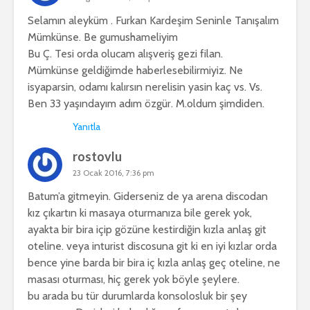
Selamın aleyküm . Furkan Kardeşim Seninle Tanışalım
Mümkünse. Be gumushameliyim
Bu Ç. Tesi orda olucam alışveriş gezi filan.
Mümkünse geldiğimde haberlesebilirmiyiz. Ne
isyaparsin, odamı kalırsın nerelisin yasin kaç vs. Vs.
Ben 33 yaşındayım adım özgür. M.oldum şimdiden.
Yanıtla
rostovlu
23 Ocak 2016, 7:36 pm
Batum’a gitmeyin. Giderseniz de ya arena discodan
kız çıkartın ki masaya oturmanıza bile gerek yok,
ayakta bir bira içip gözüne kestirdiğin kızla anlaş git
oteline. veya inturist discosuna git ki en iyi kızlar orda
bence yine barda bir bira iç kızla anlaş geç oteline, ne
masası oturması, hiç gerek yok böyle şeylere.
bu arada bu tür durumlarda konsolosluk bir şey