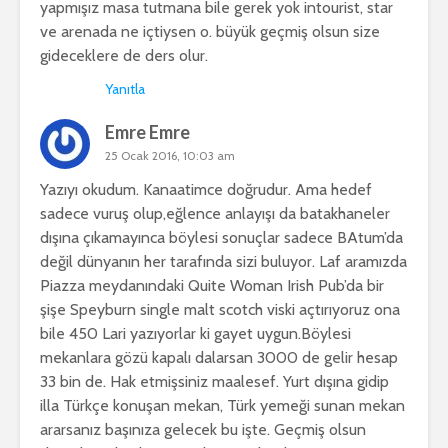
yapmışız masa tutmana bile gerek yok intourist, star
ve arenada ne içtiysen o. büyük geçmiş olsun size
gideceklere de ders olur.
Yanıtla
Emre Emre
25 Ocak 2016, 10:03 am
Yazıyı okudum. Kanaatimce doğrudur. Ama hedef
sadece vuruş olup,eğlence anlayışı da batakhaneler
dışına çıkamayınca böylesi sonuçlar sadece BAtum’da
değil dünyanın her tarafında sizi buluyor. Laf aramızda
Piazza meydanındaki Quite Woman Irish Pub’da bir
şişe Speyburn single malt scotch viski açtırıyoruz ona
bile 450 Lari yazıyorlar ki gayet uygun.Böylesi
mekanlara gözü kapalı dalarsan 3000 de gelir hesap
33 bin de. Hak etmişsiniz maalesef. Yurt dışına gidip
illa Türkçe konuşan mekan, Türk yemeği sunan mekan
ararsanız başınıza gelecek bu işte. Geçmiş olsun