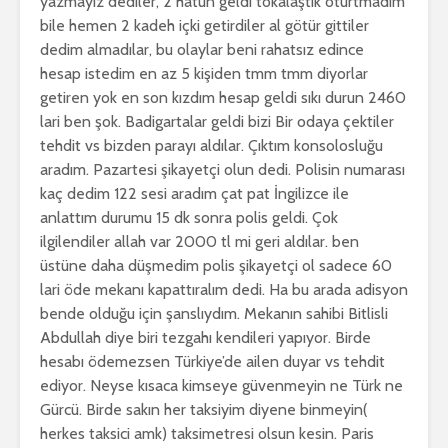
yazmayız dediler, 2 hatun geldi tokalaştık oturtmadım
bile hemen 2 kadeh içki getirdiler al götür gittiler
dedim almadılar, bu olaylar beni rahatsız edince
hesap istedim en az 5 kişiden tmm tmm diyorlar
getiren yok en son kızdım hesap geldi sıkı durun 2460
lari ben şok. Badigartalar geldi bizi Bir odaya çektiler
tehdit vs bizden parayı aldılar. Çıktım konsolosluğu
aradım. Pazartesi şikayetçi olun dedi. Polisin numarası
kaç dedim 122 sesi aradım çat pat İngilizce ile
anlattım durumu 15 dk sonra polis geldi. Çok
ilgilendiler allah var 2000 tl mi geri aldılar. ben
üstüne daha düşmedim polis şikayetçi ol sadece 60
lari öde mekanı kapattıralım dedi. Ha bu arada adisyon
bende olduğu için şanslıydım. Mekanın sahibi Bitlisli
Abdullah diye biri tezgahı kendileri yapıyor. Birde
hesabı ödemezsen Türkiye’de ailen duyar vs tehdit
ediyor. Neyse kısaca kimseye güvenmeyin ne Türk ne
Gürcü. Birde sakın her taksiyim diyene binmeyin(
herkes taksici amk) taksimetresi olsun kesin. Paris