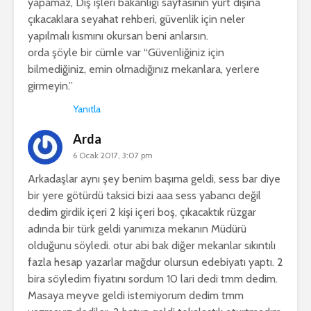
yapamaz, Dış işleri bakanlığı sayfasının yurt dışına
çıkacaklara seyahat rehberi, güvenlik için neler
yapılmalı kısmını okursan beni anlarsın.
orda şöyle bir cümle var “Güvenliğiniz için
bilmediğiniz, emin olmadığınız mekanlara, yerlere
girmeyin.”
Yanıtla
Arda
6 Ocak 2017, 3:07 pm
Arkadaşlar aynı şey benim başıma geldi, sess bar diye
bir yere götürdü taksici bizi aaa sess yabancı değil
dedim girdik içeri 2 kişi içeri boş, çıkacaktık rüzgar
adında bir türk geldi yanımıza mekanın Müdürü
olduğunu söyledi. otur abi bak diğer mekanlar sıkıntılı
fazla hesap yazarlar mağdur olursun edebiyatı yaptı. 2
bira söyledim fiyatını sordum 10 lari dedi tmm dedim.
Masaya meyve geldi istemiyorum dedim tmm