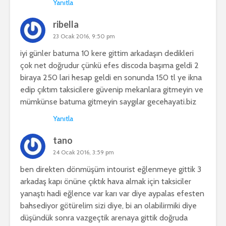
Yanıtla
ribella
23 Ocak 2016, 9:50 pm
iyi günler batuma 10 kere gittim arkadaşın dedikleri
çok net doğrudur çünkü efes discoda başıma geldi 2
biraya 250 lari hesap geldi en sonunda 150 tl ye ikna
edip çıktım taksicilere güvenip mekanlara gitmeyin ve
mümkünse batuma gitmeyin saygılar gecehayati.biz
Yanıtla
tano
24 Ocak 2016, 3:59 pm
ben direkten dönmüşüm intourist eğlenmeye gittik 3
arkadaş kapı önüne çıktık hava almak için taksiciler
yanaştı hadi eğlence var karı var diye aypalas efesten
bahsediyor götürelim sizi diye, bi an olabilirmiki diye
düşündük sonra vazgeçtik arenaya gittik doğruda