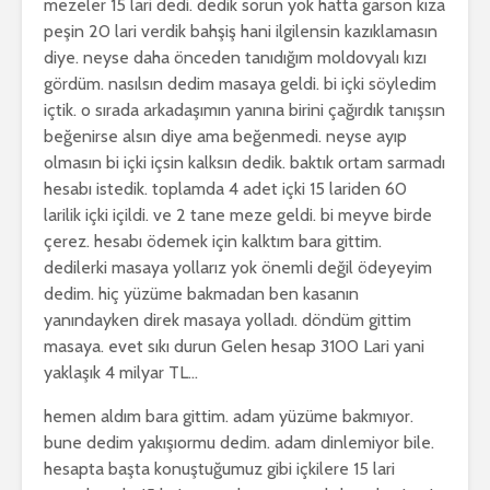
mezeler 15 lari dedi. dedik sorun yok hatta garson kıza
peşin 20 lari verdik bahşiş hani ilgilensin kazıklamasın
diye. neyse daha önceden tanıdığım moldovyalı kızı
gördüm. nasılsın dedim masaya geldi. bi içki söyledim
içtik. o sırada arkadaşımın yanına birini çağırdık tanışsın
beğenirse alsın diye ama beğenmedi. neyse ayıp
olmasın bi içki içsin kalksın dedik. baktık ortam sarmadı
hesabı istedik. toplamda 4 adet içki 15 lariden 60
larilik içki içildi. ve 2 tane meze geldi. bi meyve birde
çerez. hesabı ödemek için kalktım bara gittim.
dedilerki masaya yollarız yok önemli değil ödeyeyim
dedim. hiç yüzüme bakmadan ben kasanın
yanındayken direk masaya yolladı. döndüm gittim
masaya. evet sıkı durun Gelen hesap 3100 Lari yani
yaklaşık 4 milyar TL…
hemen aldım bara gittim. adam yüzüme bakmıyor.
bune dedim yakışıormu dedim. adam dinlemiyor bile.
hesapta başta konuştuğumuz gibi içkilere 15 lari