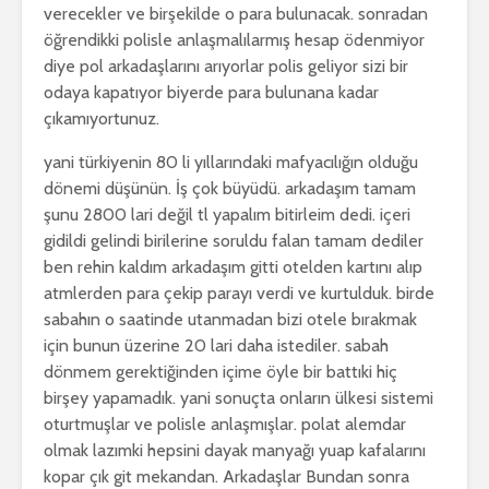
verecekler ve birşekilde o para bulunacak. sonradan
öğrendikki polisle anlaşmalılarmış hesap ödenmiyor
diye pol arkadaşlarını arıyorlar polis geliyor sizi bir
odaya kapatıyor biyerde para bulunana kadar
çıkamıyortunuz.
yani türkiyenin 80 li yıllarındaki mafyacılığın olduğu
dönemi düşünün. İş çok büyüdü. arkadaşım tamam
şunu 2800 lari değil tl yapalım bitirleim dedi. içeri
gidildi gelindi birilerine soruldu falan tamam dediler
ben rehin kaldım arkadaşım gitti otelden kartını alıp
atmlerden para çekip parayı verdi ve kurtulduk. birde
sabahın o saatinde utanmadan bizi otele bırakmak
için bunun üzerine 20 lari daha istediler. sabah
dönmem gerektiğinden içime öyle bir battıki hiç
birşey yapamadık. yani sonuçta onların ülkesi sistemi
oturtmuşlar ve polisle anlaşmışlar. polat alemdar
olmak lazımki hepsini dayak manyağı yuap kafalarını
kopar çık git mekandan. Arkadaşlar Bundan sonra