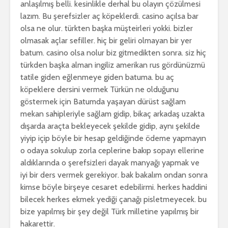
anlaşılmış belli. kesinlikle derhal bu olayın çözülmesi
lazım. Bu şerefsizler aç köpeklerdi. casino açılsa bar
olsa ne olur. türkten başka müşteirleri yokki. bizler
olmasak açlar sefiller. hiç bir geliri olmayan bir yer
batum. casino olsa nolur biz gitmedikten sonra. siz hiç
türkden başka alman ingiliz amerikan rus gördünüzmü
tatile giden eğlenmeye giden batuma. bu aç
köpeklere dersini vermek Türkün ne olduğunu
göstermek için Batumda yaşayan dürüst sağlam
mekan sahipleriyle sağlam gidip, bikaç arkadaş uzakta
dışarda araçta bekleyecek şekilde gidip, aynı şekilde
yiyip içip böyle bir hesap geldiğinde ödeme yapmayın
o odaya sokulup zorla ceplerine bakıp sopayı ellerine
aldıklarında o şerefsizleri dayak manyağı yapmak ve
iyi bir ders vermek gerekiyor. bak bakalım ondan sonra
kimse böyle birşeye cesaret edebilirmi. herkes haddini
bilecek herkes ekmek yediği çanağı pisletmeyecek. bu
bize yapılmış bir şey değil Türk milletine yapılmış bir
hakarettir.