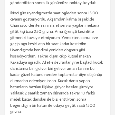
gönderdikten sonra ilk günümüze noktayı koyduk.
İkinci gün uyandıgımızda saat ogleden sonra 15:00
civarını gösteriyordu. Akşamdan kalma bi şekilde
Churrasco denilen sınırsız et servisi yağılan mekana
gittik kişi bası 250 grivna. Ama iğrençti kesinlikle
gitmenizi tavsiye etmiyorum. Yemekten sonra eve
geçip agrı kesici atıp bir saat kadar kestirdim.
Uyandıgımda kendimi yeniden dogmus gibi
hissediyordum. Tekrar dışarı cıkıp kutsal mekan
Kakaduya ugradık. Afet-i devranlar yine başladı kucak
danslarına biri gidiyor biri geliyor aman tanrım bu
kadar güzel hatunu nerden toplamıslar diye düşünüp
durmadan edemiyor insan. Kucak dansı yapan
hatunların bazıları ilişkiye giriyor bazıları girmiyor.
Yaklasık 2 saatlik zaman diliminde tekrar 10 farklı
melek kucak dansları ile bizi erittikten sonra
begendigim bir hatun ile odaya geçtik saati 1500
grivna.