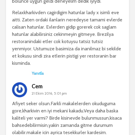
bolunce uygun geldi deneyelim dedik iyiydi.
Relaxkharkivden cagirdigim hatunlar lady x isimli eve
aitti. Zaten ordaki ilanlarin neredeyse tamami evlerde
calisan hatunlar. Evlerden gidip gorerek cok saglam
hatunlar alabilirsiniz cekinmeyin gitmeye. Brezilya
restoranindaki etler cok kotuysu tatsiz tutsiz
yenmiyor. Ustumuze basimiza da inanilmaz bi sekilde
et kokusu sindi zira etlerin pistigi yer restoranin bar
kisminda.
Yanıtla
Cem
21 Ekim 2016, 5:01 pm
Afiyet seker olsun.Farkli makalelerden okuduguma
gore,kharkivin en iyi mekani kakadu.Veya daha baska
kaliteli yer varmi? Birde kisinevde bulunmussun,kisaca
bahsedebilirmisin,yakin zamanda gitme durumum
olabilir.makale icin ayrica tesekkurler kardesim.