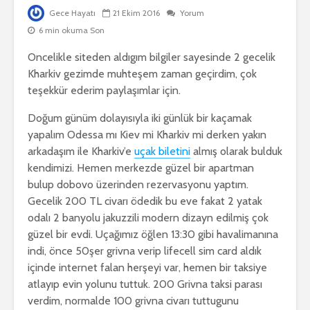
Gece Hayatı
21 Ekim 2016
Yorum
6 min okuma Son
Oncelikle siteden aldıgım bilgiler sayesinde 2 gecelik
Kharkiv gezimde muhteşem zaman geçirdim, çok
teşekkür ederim paylaşımlar için.
Doğum günüm dolayısıyla iki günlük bir kaçamak
yapalım Odessa mı Kiev mi Kharkiv mi derken yakın
arkadaşım ile Kharkiv’e
uçak biletini
almış olarak bulduk
kendimizi. Hemen merkezde güzel bir apartman
bulup dobovo üzerinden rezervasyonu yaptım.
Gecelik 200 TL civarı ödedik bu eve fakat 2 yatak
odalı 2 banyolu jakuzzili modern dizayn edilmiş çok
güzel bir evdi. Uçağımız öğlen 13:30 gibi havalimanına
indi, önce 50şer grivna verip lifecell sim card aldık
içinde internet falan herşeyi var, hemen bir taksiye
atlayıp evin yolunu tuttuk. 200 Grivna taksi parası
verdim, normalde 100 grivna civarı tuttugunu