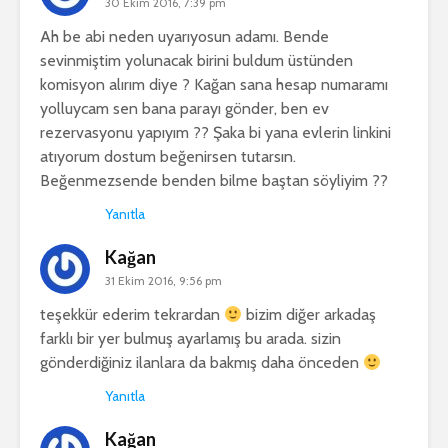
30 Ekim 2016, 7:39 pm
Ah be abi neden uyarıyosun adamı. Bende
sevinmiştim yolunacak birini buldum üstünden
komisyon alırım diye ? Kağan sana hesap numaramı
yolluycam sen bana parayı gönder, ben ev
rezervasyonu yapıyım ?? Şaka bi yana evlerin linkini
atıyorum dostum beğenirsen tutarsın.
Beğenmezsende benden bilme baştan söyliyim ??
Yanıtla
Kağan
31 Ekim 2016, 9:56 pm
teşekkür ederim tekrardan
bizim diğer arkadaş
farklı bir yer bulmuş ayarlamış bu arada. sizin
gönderdiğiniz ilanlara da bakmış daha önceden
Yanıtla
Kağan