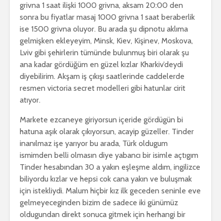
grivna 1 saat ilişki 1000 grivna, aksam 20:00 den
sonra bu fiyatlar masaj 1000 grivna 1 saat beraberlik
ise 1500 grivna oluyor. Bu arada şu dipnotu aklıma
gelmişken ekleyeyim, Minsk, Kiev, Kişinev, Moskova,
Lviv gibi şehirlerin tümünde bulunmuş biri olarak şu
ana kadar gördüğüm en güzel kızlar Kharkiv’deydi
diyebilirim. Akşam iş çıkışı saatlerinde caddelerde
resmen victoria secret modelleri gibi hatunlar cirit
atıyor.
Markete ezcaneye giriyorsun içeride gördügün bi
hatuna aşık olarak çıkıyorsun, acayip güzeller. Tinder
inanılmaz işe yarıyor bu arada, Türk oldugum
ismimden belli olmasın diye yabancı bir isimle açtıgım
Tinder hesabından 30 a yakın eşleşme aldım, ingilizce
biliyordu kızlar ve hepsi cok cana yakın ve buluşmak
için istekliydi. Malum hiçbir kız ilk geceden seninle eve
gelmeyeceginden bizim de sadece iki günümüz
oldugundan direkt sonuca gitmek için herhangi bir