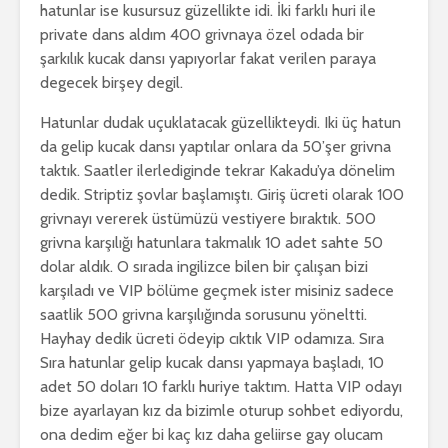
hatunlar ise kusursuz güzellikte idi. İki farklı huri ile
private dans aldım 400 grivnaya özel odada bir
şarkılık kucak dansı yapıyorlar fakat verilen paraya
degecek birşey degil.
Hatunlar dudak uçuklatacak güzellikteydi. Iki üç hatun
da gelip kucak dansı yaptılar onlara da 50’şer grivna
taktık. Saatler ilerlediginde tekrar Kakadu’ya dönelim
dedik. Striptiz şovlar başlamıştı. Giriş ücreti olarak 100
grivnayı vererek üstümüzü vestiyere bıraktık. 500
grivna karşılığı hatunlara takmalık 10 adet sahte 50
dolar aldık. O sırada ingilizce bilen bir çalışan bizi
karşıladı ve VIP bölüme geçmek ister misiniz sadece
saatlik 500 grivna karşılığında sorusunu yöneltti.
Hayhay dedik ücreti ödeyip cıktık VIP odamıza. Sıra
Sıra hatunlar gelip kucak dansı yapmaya başladı, 10
adet 50 doları 10 farklı huriye taktım. Hatta VIP odayı
bize ayarlayan kız da bizimle oturup sohbet ediyordu,
ona dedim eğer bi kaç kız daha geliirse gay olucam