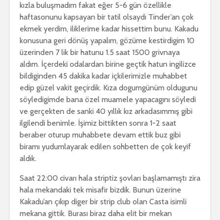
kızla buluşmadım fakat eğer 5-6 gün özellikle
haftasonunu kapsayan bir tatil olsaydı Tinder’an çok
ekmek yerdim, iliklerime kadar hissettim bunu. Kakadu
konusuna geri dönüş yapalım, gözüme kestirdigim 10
üzerinden 7 lik bir hatunu 1.5 saat 1500 grivnaya
aldım. İçerdeki odalardan birine geçtik hatun ingilizce
bildiginden 45 dakika kadar içkilerimizle muhabbet
edip güzel vakit geçirdik. Kıza dogumgünüm oldugunu
söyledigimde bana özel muamele yapacagını söyledi
ve gerçekten de sanki 40 yıllık kız arkadasımmış gibi
ilgilendi benimle. İşimiz bittikten sonra 1-2 saat
beraber oturup muhabbete devam ettik buz gibi
biramı yudumlayarak edilen sohbetten de çok keyif
aldık.
Saat 22:00 civarı hala striptiz şovları başlamamıştı zira
hala mekandaki tek misafir bizdik. Bunun üzerine
Kakadu’an çıkıp diger bir strip club olan Casta isimli
mekana gittik. Burası biraz daha elit bir mekan