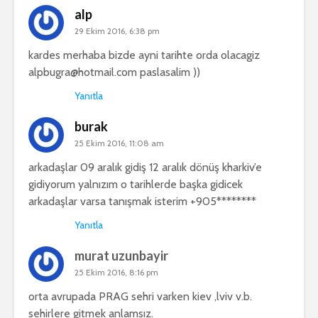
alp
29 Ekim 2016, 6:38 pm
kardes merhaba bizde ayni tarihte orda olacagiz
alpbugra@hotmail.com
paslasalim ))
Yanıtla
burak
25 Ekim 2016, 11:08 am
arkadaşlar 09 aralık gidiş 12 aralık dönüş kharkiv’e
gidiyorum yalnızım o tarihlerde başka gidicek
arkadaşlar varsa tanışmak isterim +905********
Yanıtla
murat uzunbayir
25 Ekim 2016, 8:16 pm
orta avrupada PRAG sehri varken kiev ,lviv v.b.
sehirlere gitmek anlamsız.