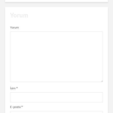
Yorum
Yorum
İsim
*
E-posta
*