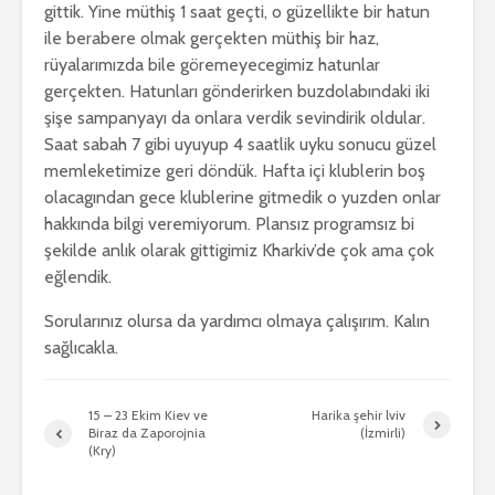
gittik. Yine müthiş 1 saat geçti, o güzellikte bir hatun
ile berabere olmak gerçekten müthiş bir haz,
rüyalarımızda bile göremeyecegimiz hatunlar
gerçekten. Hatunları gönderirken buzdolabındaki iki
şişe sampanyayı da onlara verdik sevindirik oldular.
Saat sabah 7 gibi uyuyup 4 saatlik uyku sonucu güzel
memleketimize geri döndük. Hafta içi klublerin boş
olacagından gece klublerine gitmedik o yuzden onlar
hakkında bilgi veremiyorum. Plansız programsız bi
şekilde anlık olarak gittigimiz Kharkiv’de çok ama çok
eğlendik.
Sorularınız olursa da yardımcı olmaya çalışırım. Kalın
sağlıcakla.
15 – 23 Ekim Kiev ve
Harika şehir lviv
Biraz da Zaporojnia
(İzmirli)
(Kry)