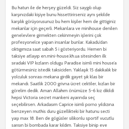
Bu hatun ile de herşey güzeldi. Siz saygılı olup
karşınızdaki kişiye bunu hissettirirseniz aynı şekilde
karşılık görüyorusunuz bu hem kişiler hem de gittiginiz
mekanlar için geçerli. Mekanlara ve minihouse denilen
genelevlere girmekten cekinmeyin işlerini çok
profesyonelce yapan insanlar bunlar. Kakadu’dan
cıktıgımıza saat sabah 5 i gösteriyordu. Hemen bi
taksiye atlayıp en.mini-house.kh.ua sitesinden ilk
sıradaki VIP kızların oldugu Paradise isimli mini house’a
götürmesiniz istedik taksiciden. Yaklaşık 15 dakikalık bir
yolculuk sonrası mekana girdik gayet şık klas bir
mekandı. Saatlik 2000 grivna ücret cektiler, kızları bir
görelim dedik. Aman Allahım önümüze 5-6 kız dikildi
hepsi Victoria secret mankeni ayarında seç
seçebilirsen. Arkadasım Caprice isimli porno yıldızına
benzeyen muthis duru güzellikteki bir hatunu secti
yaşı max 18. Ben de gögüsler silikonlu sportif vucutlu
sarısın bi bombada karar kıldım. Taksiye binip eve