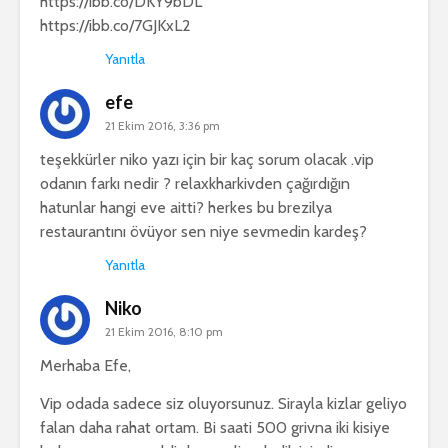
https://ibb.co/DKY9bDL
https://ibb.co/7GJKxL2
Yanıtla
efe
21 Ekim 2016, 3:36 pm
teşekkürler niko yazı için bir kaç sorum olacak .vip
odanın farkı nedir ? relaxkharkivden çağırdığın
hatunlar hangi eve aitti? herkes bu brezilya
restaurantını övüyor sen niye sevmedin kardeş?
Yanıtla
Niko
21 Ekim 2016, 8:10 pm
Merhaba Efe,
Vip odada sadece siz oluyorsunuz. Sirayla kizlar geliyo
falan daha rahat ortam. Bi saati 500 grivna iki kisiye