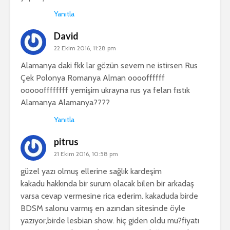
Yanıtla
David
22 Ekim 2016, 11:28 pm
Alamanya daki fkk lar gözün sevem ne istirsen Rus
Çek Polonya Romanya Alman ooooffffff
oooooffffffff yemişim ukrayna rus ya felan fıstık
Alamanya Alamanya????
Yanıtla
pitrus
21 Ekim 2016, 10:58 pm
güzel yazı olmuş ellerine sağlık kardeşim
kakadu hakkında bir surum olacak bilen bir arkadaş
varsa cevap vermesine rica ederim. kakaduda birde
BDSM salonu varmış en azından sitesinde öyle
yazıyor,birde lesbian show. hiç giden oldu mu?fiyatı