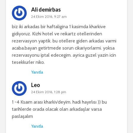
Ali demirbas
24 Ekim 2016, 9:27 am
biz iki arkadas bir haftaligina 1 kasimda kharkive
gidiyoruz. Kizhi hotel ve reikartz otellerinden
rezervasyon yaptik. bu otellere giden arkadas varmi
acaba.bayan getirtmede sorun cikariyorlarmi. yoksa
rezervasyonu iptal edecegim. ayrica guzel yazin icin
tesekkurler niko.
Yanıtla
Leo
24 Ekim 2016, 1:28 pm
1 -4 Ksaım arası kharkiv’deyim. hadi hayırlısı )) bu
tarihlerde orada olacak olan arkadaşlar varsa
paslaşalım
Yanıtla