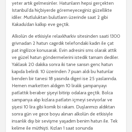
yeter artık gelmesinler. Hatunların hepsi gerçekten
Istanbul’da hiçbiyerde göremeyeceginiz güzellikte
idiler. Mutluluktan bulutların üzerinde saat 2 gibi
Kakadu’dan kalkıp eve geçtik.
Alkolün de etkisiyle relaxkharkiv sitesinden saati 1300
grivnadan 2 hatun cagırdık telefondaki kadın ile çat
pat ingilizce konusarak. Evin adresini sms olarak attik
ve güzel hatun göndermelerini istedik tamam dediler.
Yaklasık 20 dakika sonra iki tane sarısın genc hatun
kapıda belirdi. 10 üzerinden 7 puan aldı bu hatunlar
benden bir tanesi 18 yasında digeri ise 25 yaslarında.
Hemen marketten aldıgım 10 liralık şampanyayı
patlattık beraber şişeyi bitirip odalara geçtik. Bolca
sampanya alıp kızlara patlatın içmeyi seviyorlar ve
şişesi 10 lira gibi komik bi rakam. Duşlarımızı aldıktan
sonra gün ve gece boyu alınan alkolün de etkisiyle
insanlık dışı bir sevişme yaşadım benim hatun ile. Tek
kelime ile müthişti. Kızları 1 saat sonunda