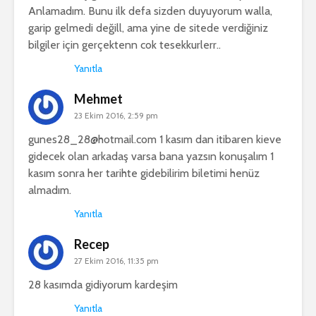
Anlamadım. Bunu ilk defa sizden duyuyorum walla,
garip gelmedi değill, ama yine de sitede verdiğiniz
bilgiler için gerçektenn cok tesekkurlerr..
Yanıtla
Mehmet
23 Ekim 2016, 2:59 pm
gunes28_28@hotmail.com
1 kasım dan itibaren kieve
gidecek olan arkadaş varsa bana yazsın konuşalım 1
kasım sonra her tarihte gidebilirim biletimi henüz
almadım.
Yanıtla
Recep
27 Ekim 2016, 11:35 pm
28 kasımda gidiyorum kardeşim
Yanıtla