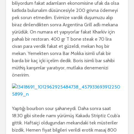
biliyordum fakat adamların ekonomisine ufak da olsa
katkıda bulunalım düsüncesiyle 200 grivna ödemeyi
pek sorun etmedim. Evimize vardık duşumuzu alıp
biraz dinlendikten sonra Argentina Grill adlı mekana
yürüdük. On numara et yapıyorlar fakat Kharkiv için
pahalı bir restoran. 400 gr T bone steak e 70 lira
civarı para verdik fakat et güzeldi, mekan hoş bir
mekan. Yemekten sonra Bar Mokka isimli ufak bir
barda bir kaç içki içelim dedik. Boris isimli bar sahibi
müthiş karışımlar yaratıyor, mutlaka denemenizi
öneririm.
Yaptığı bourbon sour şahaneydi. Daha sonra saat
18:30 gibi sitede namı yürümüş Kakadu Striptiz Ccub’a
gittik. Haftaiçi oldugundan mekandaki tek müsteriler
bizdik, Hemen fiyat bilgileri verildi erotik masaj 800