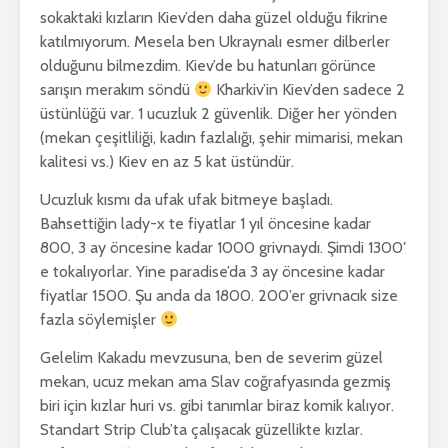
sokaktaki kızların Kiev’den daha güzel olduğu fikrine
katılmıyorum. Mesela ben Ukraynalı esmer dilberler
olduğunu bilmezdim. Kiev’de bu hatunları görünce
sarışın merakım söndü
Kharkiv’in Kiev’den sadece 2
üstünlüğü var. 1 ucuzluk 2 güvenlik. Diğer her yönden
(mekan çeşitliliği, kadın fazlalığı, şehir mimarisi, mekan
kalitesi vs.) Kiev en az 5 kat üstündür.
Ucuzluk kısmı da ufak ufak bitmeye başladı.
Bahsettiğin lady-x te fiyatlar 1 yıl öncesine kadar
800, 3 ay öncesine kadar 1000 grivnaydı. Şimdi 1300′
e tokalıyorlar. Yine paradise’da 3 ay öncesine kadar
fiyatlar 1500. Şu anda da 1800. 200’er grivnacık size
fazla söylemişler
Gelelim Kakadu mevzusuna, ben de severim güzel
mekan, ucuz mekan ama Slav coğrafyasında gezmiş
biri için kızlar huri vs. gibi tanımlar biraz komik kalıyor.
Standart Strip Club’ta çalışacak güzellikte kızlar.