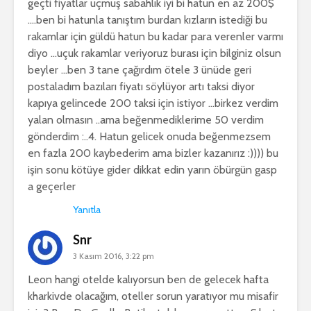
geçti fiyatlar uçmuş sabahlık iyi bi hatun en az 200$
….ben bi hatunla tanıştım burdan kızların istediği bu
rakamlar için güldü hatun bu kadar para verenler varmı
diyo …uçuk rakamlar veriyoruz burası için bilginiz olsun
beyler …ben 3 tane çağırdım ötele 3 ünüde geri
postaladım bazıları fiyatı söylüyor artı taksi diyor
kapıya gelincede 200 taksi için istiyor …birkez verdim
yalan olmasın ..ama beğenmediklerime 50 verdim
gönderdim :..4. Hatun gelicek onuda beğenmezsem
en fazla 200 kaybederim ama bizler kazanırız :)))) bu
işin sonu kötüye gider dikkat edin yarın öbürgün gasp
a geçerler
Yanıtla
Snr
3 Kasım 2016, 3:22 pm
Leon hangi otelde kalıyorsun ben de gelecek hafta
kharkivde olacağım, oteller sorun yaratıyor mu misafir