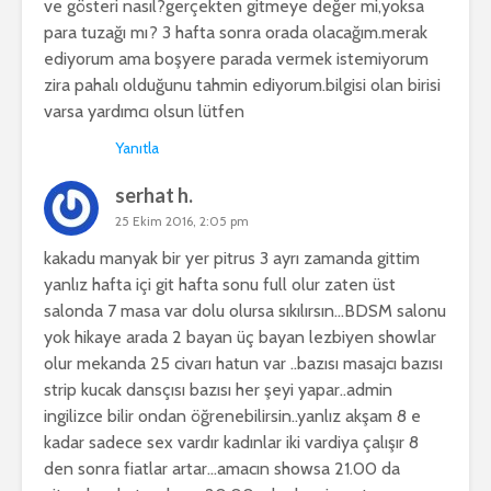
ve gösteri nasıl?gerçekten gitmeye değer mi,yoksa
para tuzağı mı? 3 hafta sonra orada olacağım.merak
ediyorum ama boşyere parada vermek istemiyorum
zira pahalı olduğunu tahmin ediyorum.bilgisi olan birisi
varsa yardımcı olsun lütfen
Yanıtla
serhat h.
25 Ekim 2016, 2:05 pm
kakadu manyak bir yer pitrus 3 ayrı zamanda gittim
yanlız hafta içi git hafta sonu full olur zaten üst
salonda 7 masa var dolu olursa sıkılırsın…BDSM salonu
yok hikaye arada 2 bayan üç bayan lezbiyen showlar
olur mekanda 25 civarı hatun var ..bazısı masajcı bazısı
strip kucak dansçısı bazısı her şeyi yapar..admin
ingilizce bilir ondan öğrenebilirsin..yanlız akşam 8 e
kadar sadece sex vardır kadınlar iki vardiya çalışır 8
den sonra fiatlar artar…amacın showsa 21.00 da