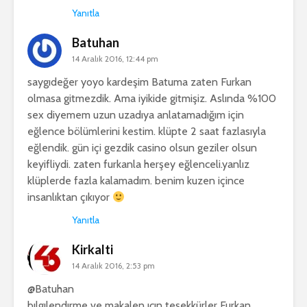
Yanıtla
Batuhan
14 Aralık 2016, 12:44 pm
saygıdeğer yoyo kardeşim Batuma zaten Furkan
olmasa gitmezdik. Ama iyikide gitmişiz. Aslında %100
sex diyemem uzun uzadıya anlatamadığım için
eğlence bölümlerini kestim. klüpte 2 saat fazlasıyla
eğlendik. gün içi gezdik casino olsun geziler olsun
keyifliydi. zaten furkanla herşey eğlenceli.yanlız
klüplerde fazla kalamadım. benim kuzen içince
insanlıktan çıkıyor
Yanıtla
Kirkalti
14 Aralık 2016, 2:53 pm
@Batuhan
bılgılendırme ve makalen ıcın teşekkürler Furkan