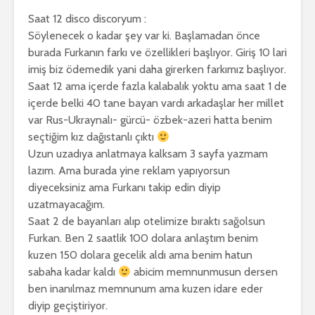
Saat 12 disco discoryum :
Söylenecek o kadar şey var ki. Başlamadan önce
burada Furkanın farkı ve özellikleri başlıyor. Giriş 10 lari
imiş biz ödemedik yani daha girerken farkımız başlıyor.
Saat 12 ama içerde fazla kalabalık yoktu ama saat 1 de
içerde belki 40 tane bayan vardı arkadaşlar her millet
var Rus-Ukraynalı- gürcü- özbek-azeri hatta benim
seçtiğim kız dağıstanlı çıktı
Uzun uzadıya anlatmaya kalksam 3 sayfa yazmam
lazım. Ama burada yine reklam yapıyorsun
diyeceksiniz ama Furkanı takip edin diyip
uzatmayacağım.
Saat 2 de bayanları alıp otelimize bıraktı sağolsun
Furkan. Ben 2 saatlik 100 dolara anlaştım benim
kuzen 150 dolara gecelik aldı ama benim hatun
sabaha kadar kaldı
abicim memnunmusun dersen
ben inanılmaz memnunum ama kuzen idare eder
diyip geçiştiriyor.