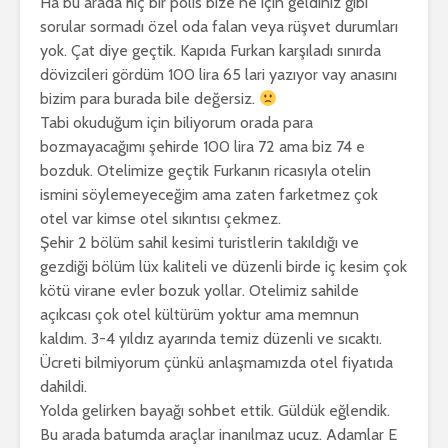
Ha bu arada hiç bir polis bize ne için geldiniz gibi
sorular sormadı özel oda falan veya rüşvet durumları
yok. Çat diye geçtik. Kapıda Furkan karşıladı sınırda
dövizcileri gördüm 100 lira 65 lari yazıyor vay anasını
bizim para burada bile değersiz.
Tabi okuduğum için biliyorum orada para
bozmayacağımı şehirde 100 lira 72 ama biz 74 e
bozduk. Otelimize geçtik Furkanın ricasıyla otelin
ismini söylemeyeceğim ama zaten farketmez çok
otel var kimse otel sıkıntısı çekmez.
Şehir 2 bölüm sahil kesimi turistlerin takıldığı ve
gezdiği bölüm lüx kaliteli ve düzenli birde iç kesim çok
kötü virane evler bozuk yollar. Otelimiz sahilde
açıkcası çok otel kültürüm yoktur ama memnun
kaldım. 3-4 yıldız ayarında temiz düzenli ve sıcaktı.
Ücreti bilmiyorum çünkü anlaşmamızda otel fiyatıda
dahildi.
Yolda gelirken bayağı sohbet ettik. Güldük eğlendik.
Bu arada batumda araçlar inanılmaz ucuz. Adamlar E