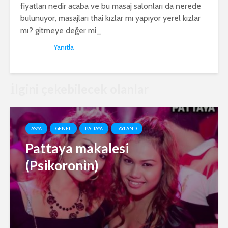
fiyatları nedir acaba ve bu masaj salonları da nerede
bulunuyor, masajları thai kızlar mı yapıyor yerel kızlar
mı? gitmeye değer mi_
Yanıtla
İlgini çekebilecek olanlar
ASYA
GENEL
PATTAYA
TAYLAND
Pattaya makalesi
(Psikoronin)