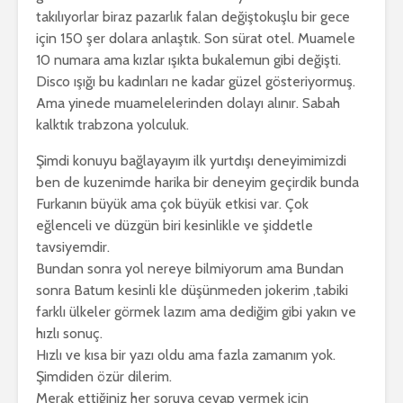
takılıyorlar biraz pazarlık falan değiştokuşlu bir gece
için 150 şer dolara anlaştık. Son sürat otel. Muamele
10 numara ama kızlar ışıkta bukalemun gibi değişti.
Disco ışığı bu kadınları ne kadar güzel gösteriyormuş.
Ama yinede muamelelerinden dolayı alınır. Sabah
kalktık trabzona yolculuk.
Şimdi konuyu bağlayayım ilk yurtdışı deneyimimizdi
ben de kuzenimde harika bir deneyim geçirdik bunda
Furkanın büyük ama çok büyük etkisi var. Çok
eğlenceli ve düzgün biri kesinlikle ve şiddetle
tavsiyemdir.
Bundan sonra yol nereye bilmiyorum ama Bundan
sonra Batum kesinli kle düşünmeden jokerim ,tabiki
farklı ülkeler görmek lazım ama dediğim gibi yakın ve
hızlı sonuç.
Hızlı ve kısa bir yazı oldu ama fazla zamanım yok.
Şimdiden özür dilerim.
Merak ettiğiniz her soruya cevap vermek için