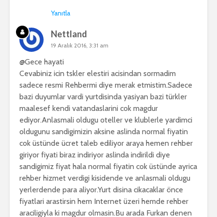
Yanıtla
Nettland
19 Aralık 2016, 3:31 am
@Gece hayati
Cevabiniz icin tskler elestiri acisindan sormadim
sadece resmi Rehbermi diye merak etmistim.Sadece
bazi duyumlar vardi yurtdisinda yasiyan bazi türkler
maalesef kendi vatandaslarini cok magdur
ediyor.Anlasmali oldugu oteller ve klublerle yardimci
oldugunu sandigimizin aksine aslinda normal fiyatin
cok üstünde ücret taleb ediliyor araya hemen rehber
giriyor fiyati biraz indiriyor aslinda indirildi diye
sandigimiz fiyat hala normal fiyatin cok üstünde ayrica
rehber hizmet verdigi kisidende ve anlasmali oldugu
yerlerdende para aliyor.Yurt disina cikacaklar önce
fiyatlari arastirsin hem Internet üzeri hemde rehber
araciligiyla ki magdur olmasin.Bu arada Furkan denen