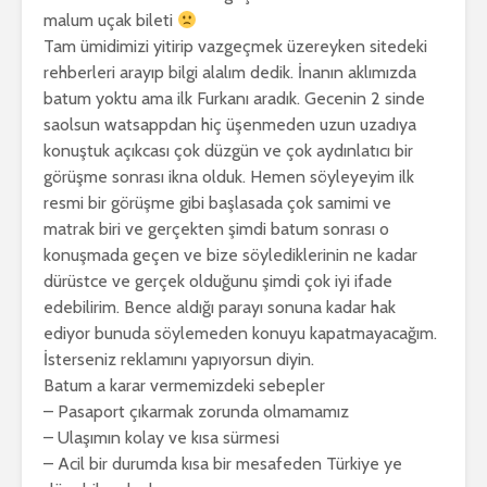
malum uçak bileti
Tam ümidimizi yitirip vazgeçmek üzereyken sitedeki
rehberleri arayıp bilgi alalım dedik. İnanın aklımızda
batum yoktu ama ilk Furkanı aradık. Gecenin 2 sinde
saolsun watsappdan hiç üşenmeden uzun uzadıya
konuştuk açıkcası çok düzgün ve çok aydınlatıcı bir
görüşme sonrası ikna olduk. Hemen söyleyeyim ilk
resmi bir görüşme gibi başlasada çok samimi ve
matrak biri ve gerçekten şimdi batum sonrası o
konuşmada geçen ve bize söylediklerinin ne kadar
dürüstce ve gerçek olduğunu şimdi çok iyi ifade
edebilirim. Bence aldığı parayı sonuna kadar hak
ediyor bunuda söylemeden konuyu kapatmayacağım.
İsterseniz reklamını yapıyorsun diyin.
Batum a karar vermemizdeki sebepler
– Pasaport çıkarmak zorunda olmamamız
– Ulaşımın kolay ve kısa sürmesi
– Acil bir durumda kısa bir mesafeden Türkiye ye