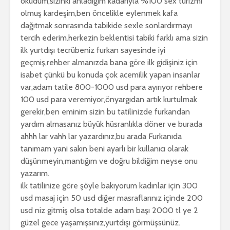
okudum,sizinki anladığım kadarıyla %100 sex turizmi
olmuş kardeşim,ben öncelikle eylenmek kafa
dağıtmak sonrasında tabikide sexle sonlardırmayı
tercih ederim.herkezin beklentisi tabiki farklı ama sizin
ilk yurtdışı tecrübeniz furkan sayesinde iyi
geçmiş,rehber almanızda bana göre ilk gidişiniz için
isabet çünkü bu konuda çok acemilik yapan insanlar
var,adam tatile 800-1000 usd para ayırıyor rehbere
100 usd para veremiyor,önyargıdan artık kurtulmak
gerekir,ben eminim sizin bu tatilinizde furkandan
yardım almasanız büyük hüsranlıkla döner ve burada
ahhh lar vahh lar yazardınız,bu arada Furkanıda
tanımam yani sakın beni ayarlı bir kullanıcı olarak
düşünmeyin,mantığım ve doğru bildiğim neyse onu
yazarım.
ilk tatilinize göre şöyle bakıyorum kadınlar için 300
usd masaj için 50 usd diğer masraflarınız içinde 200
usd niz gitmiş olsa totalde adam başı 2000 tl ye 2
güzel gece yaşamışsınız,yurtdışı görmüşsünüz.