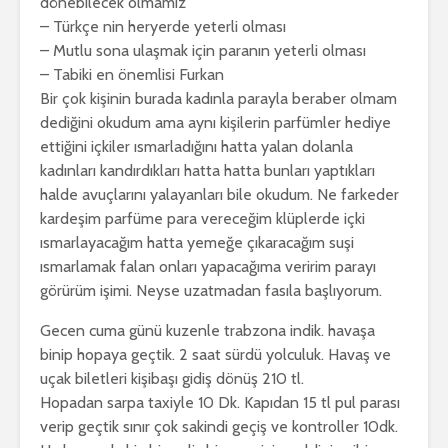
dönebilecek olmamız
– Türkçe nin heryerde yeterli olması
– Mutlu sona ulaşmak için paranın yeterli olması
– Tabiki en önemlisi Furkan
Bir çok kişinin burada kadınla parayla beraber olmam
dediğini okudum ama aynı kişilerin parfümler hediye
ettiğini içkiler ısmarladığını hatta yalan dolanla
kadınları kandırdıkları hatta hatta bunları yaptıkları
halde avuçlarını yalayanları bile okudum. Ne farkeder
kardeşim parfüme para vereceğim klüplerde içki
ısmarlayacağım hatta yemeğe çıkaracağım suşi
ısmarlamak falan onları yapacağıma veririm parayı
görürüm işimi. Neyse uzatmadan fasıla başlıyorum.
Gecen cuma günü kuzenle trabzona indik. havaşa
binip hopaya geçtik. 2 saat sürdü yolculuk. Havaş ve
uçak biletleri kişibaşı gidiş dönüş 210 tl.
Hopadan sarpa taxiyle 10 Dk. Kapıdan 15 tl pul parası
verip geçtik sınır çok sakindi geçiş ve kontroller 10dk.