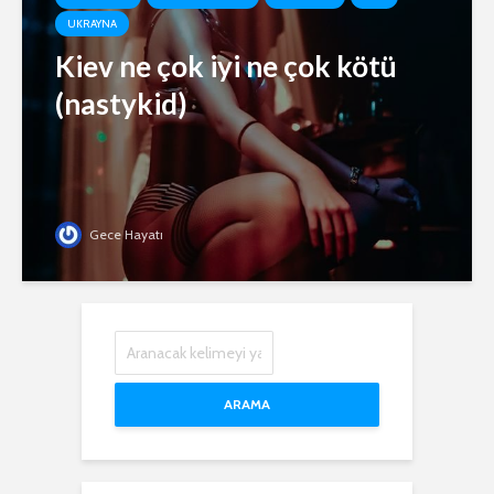
UKRAYNA
Kiev ne çok iyi ne çok kötü
(nastykid)
Gece Hayatı
ARAMA