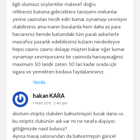
ilgili olumsuz söylentiler malesef doğru
rehbersiz batuma gideceklere tavsiyem mekanlar
yerine casinoları tercih edin kumar oynamayı sevmiyor
olabilirsiniz ama inanın buralarda hem daha az para
harcarsınız hemde batumdaki tüm paralı askerlerle
masrafsız pazarlık edebilirsiniz kızların nerdedeyse
hepsi casıno casıno dolaşıp müşteri bakar eğer kumar
oynamayı sevmiyorsanız bir casinoda harcayacağınız
maximum 50 laridir zaten 50 lari kadar orada içki
sigara ve yemekten bedava faydalanırsınız.
Yanıtla
hakan KARA
1 Mart 2017, 3:40 pm
dostum striptiz clubden bahsetmişsin kucak dansı vs.
bu striptiz clubünün adı var mı ne tarafa düşüyor,
gittiğimizde nasıl buluruz?
Ayrıca masaj salonundan da bahsetmişsin güncel