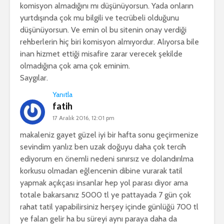
komisyon almadığını mı düşünüyorsun. Yada onların
yurtdışında çok mu bilgili ve tecrübeli olduğunu
düşünüyorsun. Ve emin ol bu sitenin onay verdiği
rehberlerin hiç biri komisyon almıyordur. Alıyorsa bile
inan hizmet ettiği misafire zarar verecek şekilde
olmadığına çok ama çok eminim.
Saygılar.
Yanıtla
fatih
17 Aralık 2016, 12:01 pm
makaleniz gayet güzel iyi bir hafta sonu geçirmenize
sevindim yanlız ben uzak doğuyu daha çok tercih
ediyorum en önemli nedeni sınırsız ve dolandırılma
korkusu olmadan eğlencenin dibine vurarak tatil
yapmak açıkçası insanlar hep yol parası diyor ama
totale bakarsanız 5000 tl ye pattayada 7 gün çok
rahat tatil yapabilirsiniz herşey içinde günlüğü 700 tl
ye falan gelir ha bu süreyi aynı paraya daha da