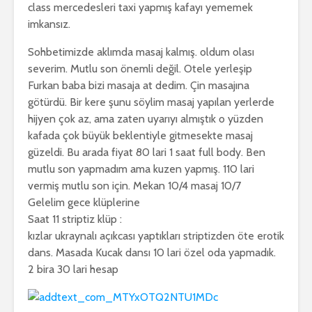
class mercedesleri taxi yapmış kafayı yememek
imkansız.
Sohbetimizde aklımda masaj kalmış. oldum olası
severim. Mutlu son önemli değil. Otele yerleşip
Furkan baba bizi masaja at dedim. Çin masajına
götürdü. Bir kere şunu söylim masaj yapılan yerlerde
hijyen çok az, ama zaten uyarıyı almıştık o yüzden
kafada çok büyük beklentiyle gitmesekte masaj
güzeldi. Bu arada fiyat 80 lari 1 saat full body. Ben
mutlu son yapmadım ama kuzen yapmış. 110 lari
vermiş mutlu son için. Mekan 10/4 masaj 10/7
Gelelim gece klüplerine
Saat 11 striptiz klüp :
kızlar ukraynalı açıkcası yaptıkları striptizden öte erotik
dans. Masada Kucak dansı 10 lari özel oda yapmadık.
2 bira 30 lari hesap