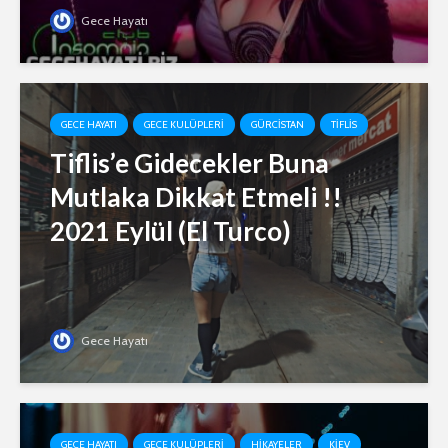
Gece Hayatı
GECE HAYATI
GECE KULÜPLERI
GÜRCISTAN
TIFLIS
Tiflis’e Gidecekler Buna
Mutlaka Dikkat Etmeli !!
2021 Eylül (El Turco)
Gece Hayatı
GECE HAYATI
GECE KULÜPLERI
HIKAYELER
KIEV