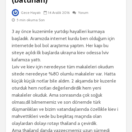
Gece Hayatı
14 Aralık 2016
Yorum
5 min okuma Son
3 ay önce kuzenimle yurtdışı hayalleri kurmaya
başladık. Aramızda internet kurdu ben olduğum için
internetde bol bol araştırma yaptım. Her kapı bu
siteye açıldı ilk başlarda ukrayna kiev odessa lviv
kafamıza yattı.
Lviv ve kiev için neredeyse tüm makaleleri okudum
sitede neredeyse %80 olumlu makaleler var. Hatta
küçük küçük notlar bile aldım. 2 akşamda bir kuzenle
oturduk hem notları değerlendirdik hem yeni
makaleler okuduk. Ama sonrasında çok soğuk
olması,dil bilmememiz ve son dönemde türk
düşmanlıkları ve bizim vatandaşlarında özellikle kiev i
mahvettikleri vede bu beşiktaş maçında olan
olaylardan dolayı rotayı thailand a çevirdik.
Ama thailand danda vazgeçmemiz uzun sürmedi