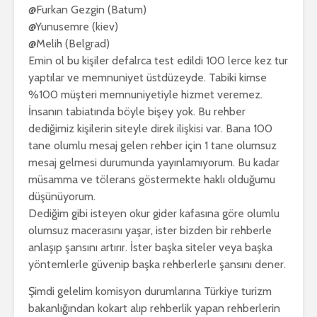
@Furkan Gezgin (Batum)
@Yunusemre (kiev)
@Melih (Belgrad)
Emin ol bu kişiler defalrca test edildi 100 lerce kez tur
yaptılar ve memnuniyet üstdüzeyde. Tabiki kimse
%100 müşteri memnuniyetiyle hizmet veremez.
İnsanın tabiatında böyle bişey yok. Bu rehber
dediğimiz kişilerin siteyle direk ilişkisi var. Bana 100
tane olumlu mesaj gelen rehber için 1 tane olumsuz
mesaj gelmesi durumunda yayınlamıyorum. Bu kadar
müsamma ve tölerans göstermekte haklı olduğumu
düşünüyorum.
Dediğim gibi isteyen okur gider kafasına göre olumlu
olumsuz macerasını yaşar, ister bizden bir rehberle
anlaşıp şansını artırır. İster başka siteler veya başka
yöntemlerle güvenip başka rehberlerle şansını dener.
Şimdi gelelim komisyon durumlarına Türkiye turizm
bakanlığından kokart alıp rehberlik yapan rehberlerin