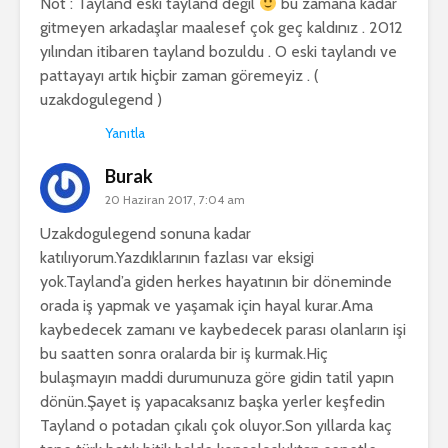
Not : Tayland eski tayland değil
bu zamana kadar
gitmeyen arkadaşlar maalesef çok geç kaldınız . 2012
yılından itibaren tayland bozuldu . O eski taylandı ve
pattayayı artık hiçbir zaman göremeyiz . (
uzakdogulegend )
Yanıtla
Burak
20 Haziran 2017, 7:04 am
Uzakdogulegend sonuna kadar
katılıyorum.Yazdıklarının fazlası var eksigi
yok.Tayland’a giden herkes hayatının bir döneminde
orada iş yapmak ve yaşamak için hayal kurar.Ama
kaybedecek zamanı ve kaybedecek parası olanların işi
bu saatten sonra oralarda bir iş kurmak.Hiç
bulaşmayın maddi durumunuza göre gidin tatil yapın
dönün.Şayet iş yapacaksanız başka yerler keşfedin
Tayland o potadan çıkalı çok oluyor.Son yıllarda kaç