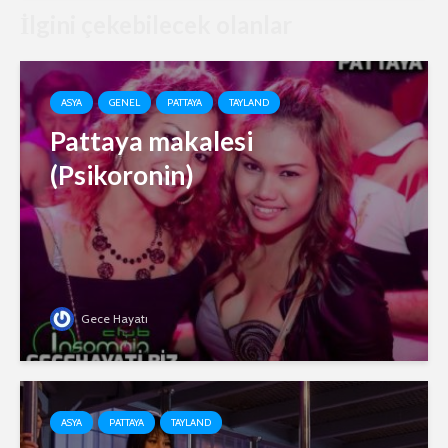
İlgini çekebilecek olanlar
ASYA
GENEL
PATTAYA
TAYLAND
Pattaya makalesi
(Psikoronin)
Gece Hayatı
ASYA
PATTAYA
TAYLAND