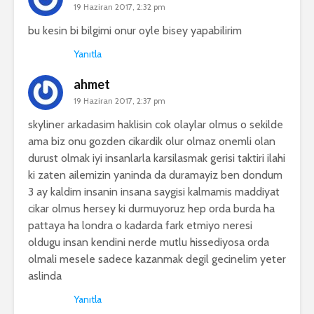
19 Haziran 2017, 2:32 pm
bu kesin bi bilgimi onur oyle bisey yapabilirim
Yanıtla
ahmet
19 Haziran 2017, 2:37 pm
skyliner arkadasim haklisin cok olaylar olmus o sekilde
ama biz onu gozden cikardik olur olmaz onemli olan
durust olmak iyi insanlarla karsilasmak gerisi taktiri ilahi
ki zaten ailemizin yaninda da duramayiz ben dondum
3 ay kaldim insanin insana saygisi kalmamis maddiyat
cikar olmus hersey ki durmuyoruz hep orda burda ha
pattaya ha londra o kadarda fark etmiyo neresi
oldugu insan kendini nerde mutlu hissediyosa orda
olmali mesele sadece kazanmak degil gecinelim yeter
aslinda
Yanıtla