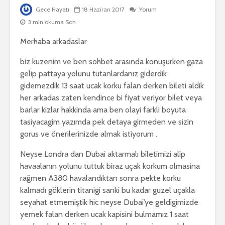
Gece Hayatı
18 Haziran 2017
Yorum
3 min okuma Son
Merhaba arkadaslar
biz kuzenim ve ben sohbet arasında konuşurken gaza
gelip pattaya yolunu tutanlardanız giderdik
gidemezdik 13 saat ucak korku falan derken bileti aldik
her arkadas zaten kendince bi fiyat veriyor bilet veya
barlar kizlar hakkinda ama ben olayi farkli boyuta
tasiyacagim yazımda pek detaya girmeden ve sizin
gorus ve önerilerinizde almak istiyorum .
Neyse Londra dan Dubai aktarmalı biletimizi alip
havaalanın yolunu tuttuk biraz uçak korkum olmasina
rağmen A380 havalandıktan sonra pekte korku
kalmadı göklerin titanigi sanki bu kadar guzel uçakla
seyahat etmemiştik hic neyse Dubai’ye geldigimizde
yemek falan derken ucak kapisini bulmamız 1 saat