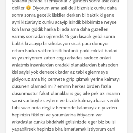
yolladik parada istemiyorlar 2 gunden sonra asik oldu
deliler
Diyorum ama asil deli bizmisiz cunku daha
sonra sonra gecelik iliskiler derken bi baktik ki gene
ayni kizlarlayiz cunku acayip isindik birbirimize neyse
koh larna giddik harika bi ada ama daha guzelleri
varmış sonradan öğrendik 16 gun kısacık geldi sonra
baktık ki acayip bi sirkülasyon sicak para donuyor
ortam harika vaktim kisitli botanik parki coktail barlari
vs yazmiyorum zaten cogu arkadas sadece onlari
anlatmis insanlardan oradaki olanaklardan bahseden
kisi sayisi yok denecek kadar az tabi eglenmeye
gidiyoruz ama hiç cennete girip çıkmak yerine kalmayı
dusunen olamadı mi ? eminin herkes birden fazla
dusunmustur fakat olanaklar is güç aile pek az insanin
sansi var boyle seylere ve bizde kalmaya karar verdik
tabi suan orda degiliz hemende kalamayiz o yuzden
hepinizin fikirleri ve yorumlarina ihtiyacım var
arkadaslar cunku birdahaki gelisinizde eger biz bu isi
yapabilirsek hepinize bira ismarlamak istiyorum cani