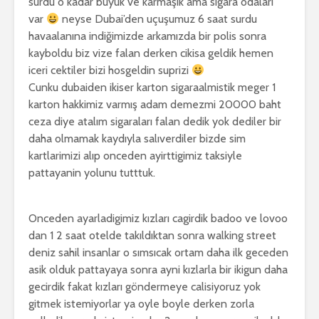
surdu o kadar büyük ve karmaşık ama sigara odaları
var
neyse Dubai’den uçuşumuz 6 saat surdu
havaalanına indiğimizde arkamızda bir polis sonra
kayboldu biz vize falan derken cikisa geldik hemen
iceri cektiler bizi hosgeldin suprizi
Cunku dubaiden ikiser karton sigaraalmistik meger 1
karton hakkimiz varmış adam demezmi 20000 baht
ceza diye atalım sigaraları falan dedik yok dediler bir
daha olmamak kaydıyla salıverdiler bizde sim
kartlarimizi alıp onceden ayirttigimiz taksiyle
pattayanin yolunu tutttuk.
Onceden ayarladigimiz kızları cagirdik badoo ve lovoo
dan 1 2 saat otelde takıldıktan sonra walking street
deniz sahil insanlar o sımsıcak ortam daha ilk geceden
asik olduk pattayaya sonra ayni kızlarla bir ikigun daha
gecirdik fakat kızları göndermeye calisiyoruz yok
gitmek istemiyorlar ya oyle boyle derken zorla