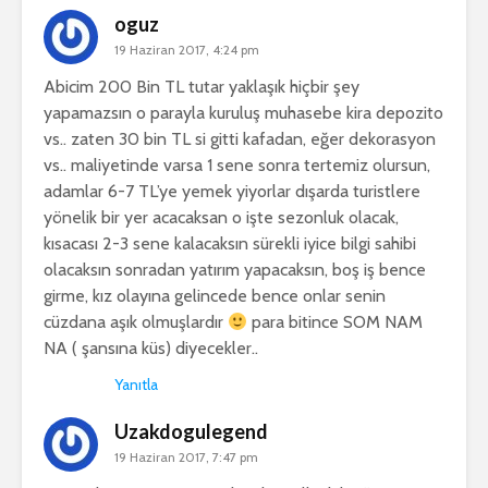
oguz
19 Haziran 2017, 4:24 pm
Abicim 200 Bin TL tutar yaklaşık hiçbir şey
yapamazsın o parayla kuruluş muhasebe kira depozito
vs.. zaten 30 bin TL si gitti kafadan, eğer dekorasyon
vs.. maliyetinde varsa 1 sene sonra tertemiz olursun,
adamlar 6-7 TL’ye yemek yiyorlar dışarda turistlere
yönelik bir yer acacaksan o işte sezonluk olacak,
kısacası 2-3 sene kalacaksın sürekli iyice bilgi sahibi
olacaksın sonradan yatırım yapacaksın, boş iş bence
girme, kız olayına gelincede bence onlar senin
cüzdana aşık olmuşlardır
para bitince SOM NAM
NA ( şansına küs) diyecekler..
Yanıtla
Uzakdogulegend
19 Haziran 2017, 7:47 pm