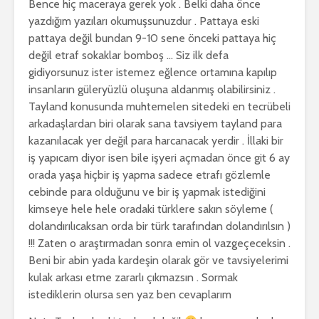
Bence hiç maceraya gerek yok . Belki daha önce
yazdığım yazıları okumuşsunuzdur . Pattaya eski
pattaya değil bundan 9-10 sene önceki pattaya hiç
değil etraf sokaklar bomboş … Siz ilk defa
gidiyorsunuz ister istemez eğlence ortamına kapılıp
insanların güleryüzlü oluşuna aldanmış olabilirsiniz .
Tayland konusunda muhtemelen sitedeki en tecrübeli
arkadaşlardan biri olarak sana tavsiyem tayland para
kazanılacak yer değil para harcanacak yerdir . İllaki bir
iş yapıcam diyor isen bile işyeri açmadan önce git 6 ay
orada yaşa hiçbir iş yapma sadece etrafı gözlemle
cebinde para olduğunu ve bir iş yapmak istediğini
kimseye hele hele oradaki türklere sakın söyleme (
dolandırılıcaksan orda bir türk tarafından dolandırılsın )
!!! Zaten o araştırmadan sonra emin ol vazgeçeceksin .
Beni bir abin yada kardeşin olarak gör ve tavsiyelerimi
kulak arkası etme zararlı çıkmazsın . Sormak
istediklerin olursa sen yaz ben cevaplarım