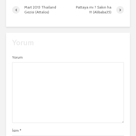
Mart 2013 Thailand
Pattaya mı ? Sakın ha
Gezisi (Attalos)
!!! (Alibaba35)
Yorum
Yorum
İsim
*