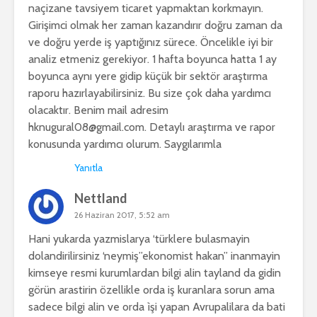
naçizane tavsiyem ticaret yapmaktan korkmayın.
Girişimci olmak her zaman kazandırır doğru zaman da
ve doğru yerde iş yaptığınız sürece. Öncelikle iyi bir
analiz etmeniz gerekiyor. 1 hafta boyunca hatta 1 ay
boyunca aynı yere gidip küçük bir sektör araştırma
raporu hazırlayabilirsiniz. Bu size çok daha yardımcı
olacaktır. Benim mail adresim
hknugural08@gmail.com
. Detaylı araştırma ve rapor
konusunda yardımcı olurum. Saygılarımla
Yanıtla
Nettland
26 Haziran 2017, 5:52 am
Hani yukarda yazmislarya ‘türklere bulasmayin
dolandirilirsiniz ‘neymiş”ekonomist hakan” inanmayin
kimseye resmi kurumlardan bilgi alin tayland da gidin
görün arastirin özellikle orda iş kuranlara sorun ama
sadece bilgi alin ve orda ìşi yapan Avrupalilara da bati