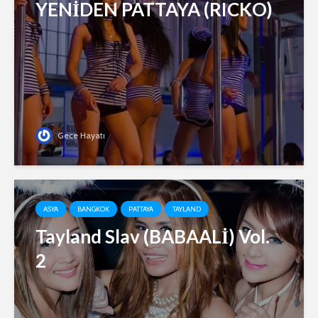
YENİDEN PATTAYA (RICKO)
Gece Hayatı
ASYA
BANGKOK
PATTAYA
TAYLAND
Tayland Slav (BABAALİ) Vol.
2