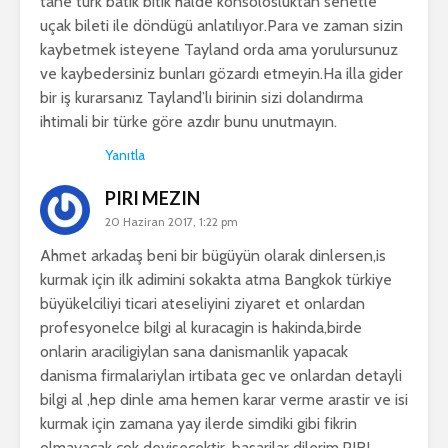
tane türk batık bitik halde konsolosluktan senetle
uçak bileti ile döndügü anlatılıyor.Para ve zaman sizin
kaybetmek isteyene Tayland orda ama yorulursunuz
ve kaybedersiniz bunları gözardı etmeyin.Ha illa gider
bir iş kurarsanız Tayland’lı birinin sizi dolandırma
ihtimali bir türke göre azdır bunu unutmayın.
Yanıtla
PIRI MEZIN
20 Haziran 2017, 1:22 pm
Ahmet arkadaş beni bir bügüyün olarak dinlersen,is
kurmak için ilk adimini sokakta atma Bangkok türkiye
büyükelciliyi ticari ateseliyini ziyaret et onlardan
profesyonelce bilgi al kuracagin is hakinda,birde
onlarin araciligiylan sana danismanlik yapacak
danisma firmalariylan irtibata gec ve onlardan detayli
bilgi al ,hep dinle ama hemen karar verme arastir ve isi
kurmak için zamana yay ilerde simdiki gibi fikrin
olmayacak cok deyisecektir ,basarilar dilerim.PIRI