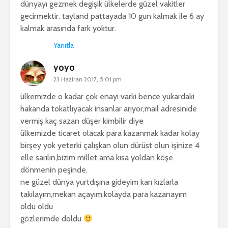
dünyayı gezmek degişik ülkelerde güzel vakitler
gecirmektir. tayland pattayada 10 gun kalmak ile 6 ay
kalmak arasında fark yoktur.
Yanıtla
yoyo
23 Haziran 2017, 5:01 pm
ülkemizde o kadar çok enayi varki bence yukardaki
hakanda tokatlıyacak insanlar arıyor,mail adresinide
vermiş kaç sazan düşer kimbilir diye
ülkemizde ticaret olacak para kazanmak kadar kolay
birşey yok yeterki çalışkan olun dürüst olun işinize 4
elle sarılın,bizim millet ama kısa yoldan köşe
dönmenin peşinde.
ne güzel dünya yurtdışına gideyim karı kızlarla
takılayım,mekan açayım,kolayda para kazanayım
oldu oldu
gözlerimde doldu