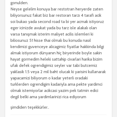
gonulden.
Neyse gelelim konuya bar restotran heryerde zaten
biliyorsunuz fakat biz bar restoran tarzı 4 tarafi acik
soi bukao yada second road ta bi yer acmak istiyoruz
eger icinizde avukat yada bu tarz isle alakalı olan
varsa tanışmak isterim maliyet acilis islemleri ki
biliosunuz 51 hisse thai olmalı bu konuda nasıl
kendimizi guvenceye alicagimiz fiyatlar hakkinda bilgi
almak istiyorum dünyanın hiç biryerinde boyle sakin
hayat gormedim heleki sattahip civarlari harika bizim
ufak defek ogrendigimiz seyler var tabi butcemiz
yaklasik 1.5 veya 2 mil baht olucak ki yarisini kullanarak
yapacamizi biliyorum o kadar yeterli oradaki
turklerden ogrendigim kadariyla ama pekte yardimci
olmak istemiyorlar acikcasi yazim pek tatmin edici
degil belki ama yardimlarinizi rica ediyorum
şimdiden teşekkürler..