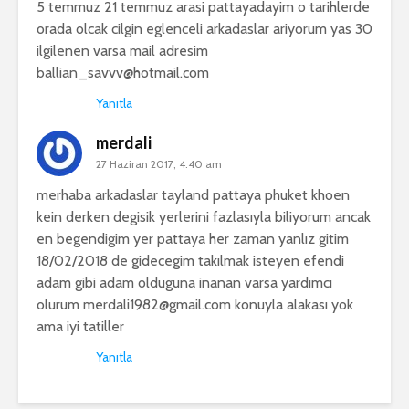
5 temmuz 21 temmuz arasi pattayadayim o tarihlerde
orada olcak cilgin eglenceli arkadaslar ariyorum yas 30
ilgilenen varsa mail adresim
ballian_savvv@hotmail.com
Yanıtla
merdali
27 Haziran 2017, 4:40 am
merhaba arkadaslar tayland pattaya phuket khoen
kein derken degisik yerlerini fazlasıyla biliyorum ancak
en begendigim yer pattaya her zaman yanlız gitim
18/02/2018 de gidecegim takılmak isteyen efendi
adam gibi adam olduguna inanan varsa yardımcı
olurum
merdali1982@gmail.com
konuyla alakası yok
ama iyi tatiller
Yanıtla