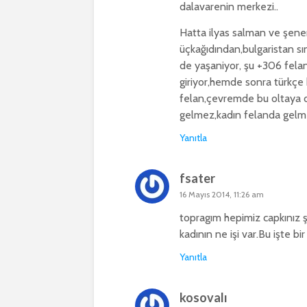
dalavarenin merkezi..
Hatta ilyas salman ve şene
üçkağıdından,bulgaristan sın
de yaşaniyor, şu +306 felan
giriyor,hemde sonra türkçe 
felan,çevremde bu oltaya d
gelmez,kadın felanda gelm
Yanıtla
fsater
16 Mayıs 2014, 11:26 am
topragım hepimiz capkınız ş
kadının ne işi var.Bu işte 
Yanıtla
kosovalı