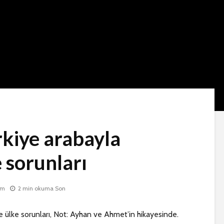
kiye arabayla
e sorunları
um
2 min okuma Son
e ülke sorunları, Not: Ayhan ve Ahmet’in hikayesinde.