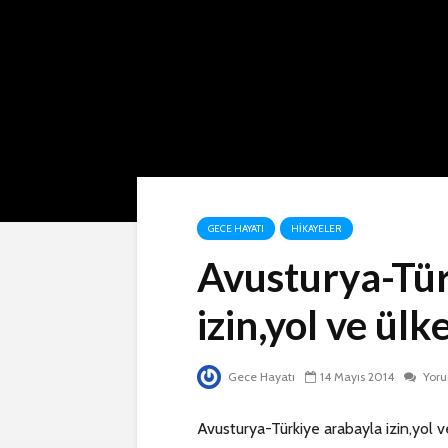
GECE HAYATI
HIKAYELER
Avusturya-Tür
izin,yol ve ülk
Gece Hayatı
14 Mayıs 2014
Yor
Avusturya-Türkiye arabayla izin,yol v