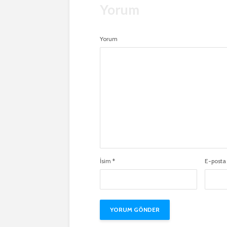
Yorum
Yorum
İsim
*
E-post