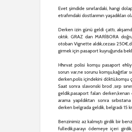
Evet şimdide sınırlardaki, hangi dol
etrafımdaki dostlarımın yaşadıkları o
Derken izin günü geldi çattı, akşamd
cıktık. GRAZ dan MARİBORA doğru 
otoban Vignette aldık,cezası 250€,de
girmek için pasaport kuyruğunda bekl
Hhırvat polisi komşu pasaport ehliye
sorun var,ne sorunu komşu,kağıtlar s
derken,polis içindekini döktü,komşu ç
Saat sonra slavonski brod ,sırp sınırı
geldik,pasaport falan derken,kenarı 
arama yapıldıktan sonra sırbıstana g
derken belgrada geldik, belgradı 15 
Benzinimiz az kalmıştı girdik bir ben
fulledik,parayı ödemeye içeri girdi