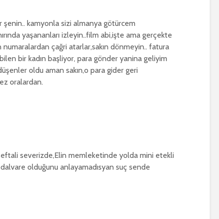
r şenin.. kamyonla sizi almanya götürcem
ırında yaşananları izleyin..film abi,işte ama gerçekte
 numaralardan çağri atarlar,sakın dönmeyin.. fatura
bilen bir kadın başliyor, para gönder yanina geliyim
üşenler oldu aman sakın,o para gider geri
ez oralardan.
eftali severizde,Elin memleketinde yolda mini etekli
bir dalvare olduğunu anlayamadısyan suç sende