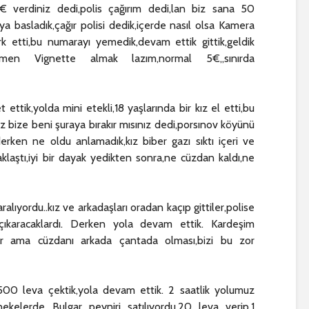
 verdiniz dedi,polis çağırım dedi,lan biz sana 50
ya basladık,çağır polisi dedik,içerde nasıl olsa Kamera
etti,bu numarayı yemedik,devam ettik gittik,geldik
,hemen Vignette almak lazım,normal 5€,,sınırda
ettik,yolda mini etekli,18 yaşlarında bir kız el etti,bu
z bize beni şuraya bırakır mısınız dedi,porsınov köyünü
rken ne oldu anlamadık,kız biber gazı sıktı içeri ve
laştı,iyi bir dayak yedikten sonra,ne cüzdan kaldı,ne
ıyordu..kız ve arkadaşları oradan kaçıp gittiler,polise
 çıkaracaklardı. Derken yola devam ettik. Kardeşim
lar ama cüzdanı arkada çantada olması,bizi bu zor
00 leva çektik,yola devam ettik. 2 saatlik yolumuz
nekelerde Bulgar peyniri satılıyordu,20 leva verip,1