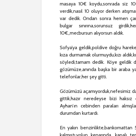
masaya 10€ koydu,sonrada siz 10€
verdik,nasıl 10 oluyor derken atışma
var dedik. Ondan sonra hemen çark 
bulgar sınırına,sorunsuz girdik
10€,,mecbursun alıyorsun aldık.
Sofya’ya geldik,poldive doğru hareket 
kıza durmamak olurmuydu,kızı aldık,kı
söyledi,tamam dedik. Köye geldik de
gözümüze,anında başka bir araba yak
telefonlar,her şey gitti.
Gözümüzü açamıyorduk,nefesimiz daral
gittik,hazır neredeyse bizi haksız
Ayhan’ın cebinden paraları almış
durumdan kurtardı.
En yakın benzinlikte,bankomattan 5
kalmıştı,yolun kenarında ,kapalı te