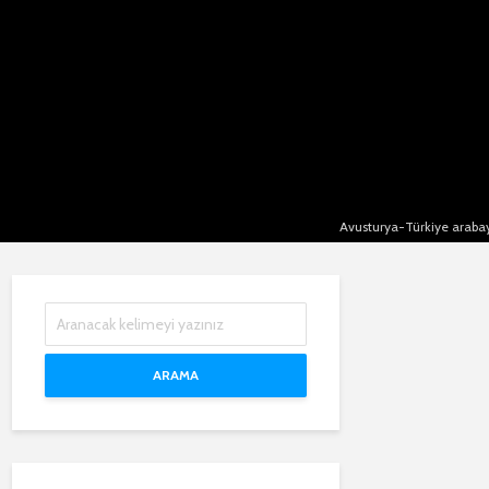
Avusturya-Türkiye arabayl
ARAMA