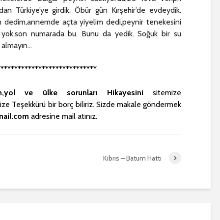
dan Türkiye’ye girdik. Öbür gün Kırşehir’de evdeydik.
m dedim,annemde açta yiyelim dedi,peynir tenekesini
ey yok,son numarada bu. Bunu da yedik. Soğuk bir su
ir almayın…
*****************************
in,yol ve ülke sorunları Hikayesini
sitemize
ze Teşekkürü bir borç biliriz. Sizde makale göndermek
mail.com
adresine mail atınız.
Kıbrıs – Batum Hattı