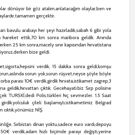
aplar dönüyor bir göz atalım.anlatacağım olaylar,ben ve
laylardır,tamamen gerçektir.
an bavulu arabayı her şeyi hazırladık,sabah 6 gibi yola
hareket ettik,70 km sonra maribora geldik. Anında
rken 25 km sonra,macely sınır kapısından hırvatistana
iyoruz,derken bize geldi.
t,sigorta,hepsini verdik, 15 dakika sonra geldi,komşu
orun,aslında sorun yok,sorun rüşvet,neyse şöyle böyle
orba parası 10€ verdik,girdik hırvata,istikamet zagrep,3
na geldik,hırvattan çıktık. Gecehayati.biz Sırp polisine
çek TURSKİ,dedi Polis,türkleri hiç sevmezler. 1.5 Saat
irdik.yolculuk çileli başlamıştı,istikametimiz Belgrad
km cıktık,yönümüz NİŞ.
zinliğe. Sırbistan dinarı yoktu,sadece euro vardı,depoyu
k,50€ verdik,adam hızlı biçimde parayı değişti,yerine