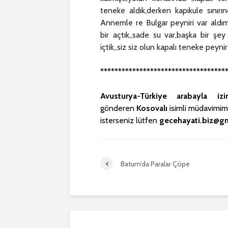
teneke aldık,derken kapıkule sınırın
Annemle re Bulgar peyniri var aldı
bir açtık,,sade su var,başka bir ş
içtik,,siz siz olun kapalı teneke peyn
***********************************
Avusturya-Türkiye arabayla iz
gönderen
Kosovalı
isimli müdavimimi
isterseniz lütfen
gecehayati.biz@g
Batum’da Paralar Çöpe