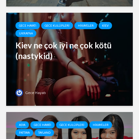
GECE HAYATI
GECE KULÜPLERI
HIKAYELER
KIEV
UKRAYNA
Kiev ne çok iyi ne çok kötü
(nastykid)
Gece Hayatı
ASYA
GECE HAYATI
GECE KULÜPLERI
HIKAYELER
PATTAYA
TAYLAND