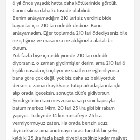
6 yıl önce yaşadık hatta daha kötülerinide gördük.
Canını sıkma daha kötüsüde olabilirdi.
Benim anlayamadığım 210 lari siz verdiniz bide
bayanlar için 210 lari ödedik dediniz. Bunu
anlayamadım. Eğer toplamda 210 lari ödediyseniz bile
ne içtiğiniz ve masanıza ne aldığınızla alakalı bir
durum.
Yok fazla bişe içmedik yinede 210 lari ödedik
diyorsanız, o zaman giydirmişler derim, ama 210 lari 6
kişilik masada içki içiliyor ve saatlerce eğleniliyorsa
bana göre çok değil. yok biz daha az bekliyorduk
dersen o zaman kayıkhane tutup arkadaşlarınla içki
alıp orada içeceksin, sonuçta clüb’e gidiyorsun.
Şimdi gelelim taxi mevzusuna sarp sınır kapısıyla
batum merkez 14km. 20 lari 25 lira gibi bir rakam
yapıyor. Türkiyede 14 km mesafeye 25 lira
vermiyormuyuz zaten. Ha orada benzin ucuz
diyeceksiniz ama unutmayın orası turistlik bir şehir,
kaldı ki 25 lira fazla kazık diyebileceğiniz kadar maliyet