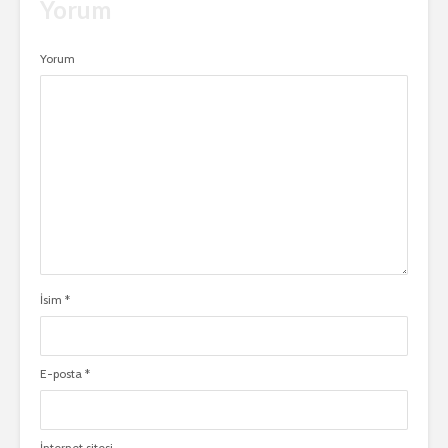
Yorum
Yorum
İsim
*
E-posta
*
İnternet sitesi