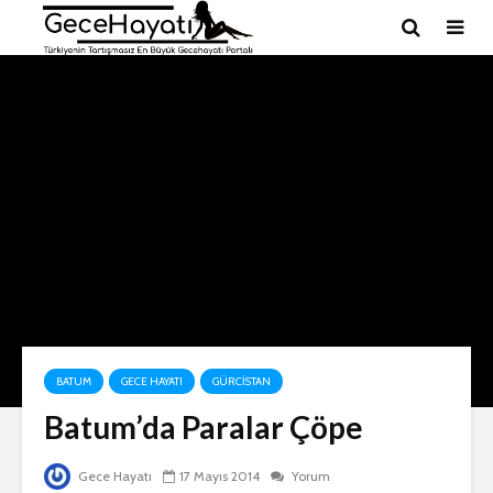
BATUM
GECE HAYATI
GÜRCISTAN
Batum’da Paralar Çöpe
Gece Hayatı
17 Mayıs 2014
Yorum