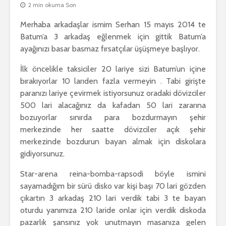
2 min okuma Son
Merhaba arkadaşlar ismim Serhan 15 mayıs 2014 te
Batum’a 3 arkadaş eğlenmek için gittik Batum’a
ayağınızı basar basmaz fırsatçılar üşüşmeye başlıyor.
İlk öncelikle taksiciler 20 lariye sizi Batum’un içine
bırakıyorlar 10 larıden fazla vermeyin . Tabi girişte
paranızı lariye çevirmek istiyorsunuz oradaki dövizciler
500 lari alacağınız da kafadan 50 lari zararına
bozuyorlar sınırda para bozdurmayın şehir
merkezinde her saatte dövizciler açık şehir
merkezinde bozdurun bayan almak için diskolara
gidiyorsunuz.
Star-arena reina-bomba-rapsodi böyle ismini
sayamadığım bir sürü disko var kişi başı 70 lari gözden
çıkartın 3 arkadaş 210 lari verdik tabi 3 te bayan
oturdu yanımıza 210 laride onlar için verdik diskoda
pazarlık şansınız yok unutmayın masanıza gelen