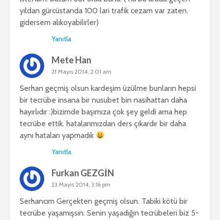
yıldan gürcüstanda 100 lari trafik cezam var zaten.
gidersem alıkoyabilirler)
Yanıtla
Mete Han
21 Mayıs 2014, 2:01 am
Serhan geçmiş olsun kardeşim üzülme bunların hepsi
bir tecrübe insana bir nusubet bin nasihattan daha
hayırlıdır :)bizimde başımıza çok şey geldi ama hep
tecrübe ettik. hatalarımızdan ders çıkardır bir daha
aynı hataları yapmadık
Yanıtla
Furkan GEZGİN
23 Mayıs 2014, 3:16 pm
Serhancım Gerçekten geçmiş olsun. Tabiki kötü bir
tecrübe yaşamışsın. Senin yaşadığın tecrübeleri biz 5-