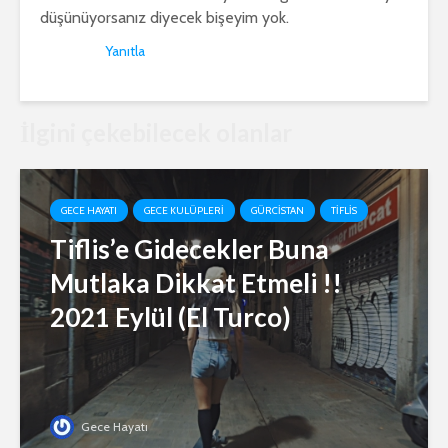
düşünüyorsanız diyecek bişeyim yok.
Yanıtla
İlgini çekebilecek olanlar
GECE HAYATI
GECE KULÜPLERI
GÜRCISTAN
TIFLIS
Tiflis’e Gidecekler Buna
Mutlaka Dikkat Etmeli !!
2021 Eylül (El Turco)
Gece Hayatı