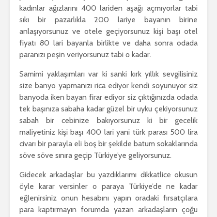
kadınlar ağızlarını 400 lariden aşağı açmıyorlar tabi
sıkı bir pazarlıkla 200 lariye bayanın birine
anlaşıyorsunuz ve otele geçiyorsunuz kişi başı otel
fiyatı 80 lari bayanla birlikte ve daha sonra odada
paranızı peşin veriyorsunuz tabi o kadar.
Samimi yaklaşımları var ki sanki kırk yıllık sevgilisiniz
size banyo yapmanızı rica ediyor kendi soyunuyor siz
banyoda iken bayan firar ediyor siz çıktığınızda odada
tek başınıza sabaha kadar güzel bir uyku çekiyorsunuz
sabah bir cebinize bakıyorsunuz ki bir gecelik
maliyetiniz kişi başı 400 lari yani türk parası 500 lira
civarı bir parayla eli boş bir şekilde batum sokaklarında
söve söve sınıra geçip Türkiye’ye geliyorsunuz.
Gidecek arkadaşlar bu yazdıklarımı dikkatlice okusun
öyle karar versinler o paraya Türkiye’de ne kadar
eğlenirsiniz onun hesabını yapın oradaki fırsatçılara
para kaptırmayın forumda yazan arkadaşların çoğu