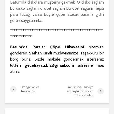
Batum’da diskolara müşteriyi çekmek. O disko sağlam
bu disko sağlam o otel sağlam bu otel sağlam hepsi
para tuzağı varsa böyle çöpe atacak paranız gidin
görün saygılarımla…
****************************************************
************
Batum’da Paralar Çöpe Hikayesini
sitemize
gönderen
Serhan
isimli müdavimimize Teşekkürü bir
borç biliriz. Sizde makale göndermek isterseniz
lütfen
gecehayati.biz@gmail.com
adresine mail
atınız.
Orange ve Vk
Avusturya-Türkiye
Tavsiyeleri
arabayla izin,yol ve
ülke sorunları