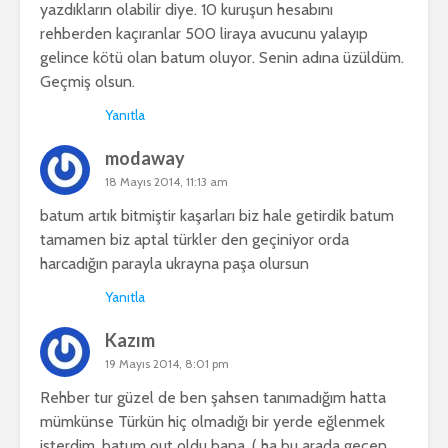
yazdıkların olabilir diye. 10 kuruşun hesabını
rehberden kaçıranlar 500 liraya avucunu yalayıp
gelince kötü olan batum oluyor. Senin adına üzüldüm.
Geçmiş olsun.
Yanıtla
modaway
18 Mayıs 2014, 11:13 am
batum artık bitmiştir kaşarları biz hale getirdik batum
tamamen biz aptal türkler den geçiniyor orda
harcadığın parayla ukrayna paşa olursun
Yanıtla
Kazım
19 Mayıs 2014, 8:01 pm
Rehber tur güzel de ben şahsen tanımadığım hatta
mümkünse Türkün hiç olmadığı bir yerde eğlenmek
isterdim. batum out oldu bana. ( ha bu arada geçen