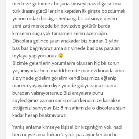
merkeze götürmez boşuna kimseyi pazarlığa sokma
türk lirasını gürcü larisine kapıdan ilk girişte bozdurmak
yerine ordaki bindiğin herhangi bir taksiciye desen
seni zati merkezde bir dovizciye götürür burda
kimsenin suçu yok tamamen senin acemiliğin.
Discolara gelince şuan anakadar biz burdan 2 yıldır
bas bas bağırıyoruz ama siz yinede bas bas paraları
leylaya yapıyorsunuz
Bizimle gelenlerin yorumlarını okursan hiç bir sorun
yaşamıyorlar hem maddi hemde manevi konuda ama
siz yinede gidelim görelim kendi başımıza eğlenip
macera yaşayalım diye yinede gidiyorsunuz.sonra
buradan yakınıyorsunuz Bizi arayalara bunu
soyledığımız zaman sanki onları kendımıze kanalize
ettiğimizi sanıyolar.Biz 8 misafirimizle o discolara sizin
kadar hesap bırakmıyoruz.
Yanlış anlama kimseye kişisel bir kızgınlığım yok, hadi
ben neyse ama furkan 2 yıldır paralıyor kendini bu