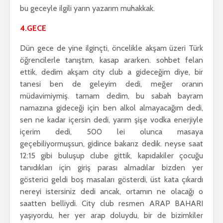
bu geceyle ilgili yarın yazarım muhakkak.
4.GECE
Dün gece de yine ilginçti, öncelikle akşam üzeri Türk
öğrencilerle tanıştım, kasap ararken. sohbet felan
ettik, dedim akşam city club a gideceğim diye, bir
tanesi ben de geleyim dedi, meğer oranın
müdavimiymiş. tamam dedim, bu sabah bayram
namazına gideceği için ben alkol almayacağım dedi,
sen ne kadar içersin dedi, yarım şişe vodka enerjiyle
içerim dedi, 500 lei olunca masaya
geçebiliyormuşsun, gidince bakarız dedik. neyse saat
12:15 gibi buluşup clube gittik, kapıdakiler çocuğu
tanıdıkları için giriş parası almadılar bizden yer
gösterici geldi boş masaları gösterdi, üst kata çıkardı
nereyi istersiniz dedi ancak, ortamın ne olacağı o
saatten belliydi. City club resmen ARAP BAHARI
yaşıyordu, her yer arap doluydu, bir de bizimkiler