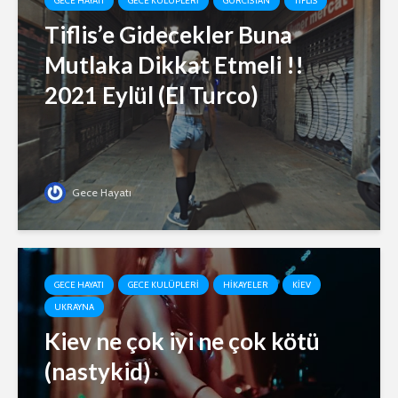
GECE HAYATI
GECE KULÜPLERI
GÜRCISTAN
TIFLIS
Tiflis’e Gidecekler Buna
Mutlaka Dikkat Etmeli !!
2021 Eylül (El Turco)
Gece Hayatı
GECE HAYATI
GECE KULÜPLERI
HIKAYELER
KIEV
UKRAYNA
Kiev ne çok iyi ne çok kötü
(nastykid)