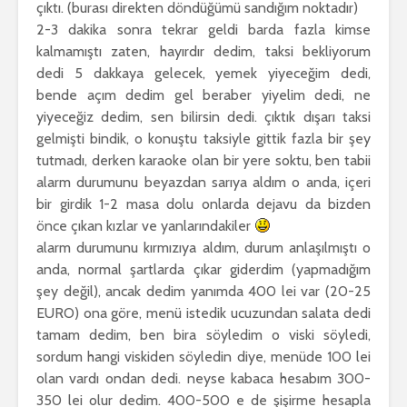
çıktı. (burası direkten döndüğümü sandığım noktadır)
2-3 dakika sonra tekrar geldi barda fazla kimse
kalmamıştı zaten, hayırdır dedim, taksi bekliyorum
dedi 5 dakkaya gelecek, yemek yiyeceğim dedi,
bende açım dedim gel beraber yiyelim dedi, ne
yiyeceğiz dedim, sen bilirsin dedi. çıktık dışarı taksi
gelmişti bindik, o konuştu taksiyle gittik fazla bir şey
tutmadı, derken karaoke olan bir yere soktu, ben tabii
alarm durumunu beyazdan sarıya aldım o anda, içeri
bir girdik 1-2 masa dolu onlarda dejavu da bizden
önce çıkan kızlar ve yanlarındakiler
alarm durumunu kırmızıya aldım, durum anlaşılmıştı o
anda, normal şartlarda çıkar giderdim (yapmadığım
şey değil), ancak dedim yanımda 400 lei var (20-25
EURO) ona göre, menü istedik ucuzundan salata dedi
tamam dedim, ben bira söyledim o viski söyledi,
sordum hangi viskiden söyledin diye, menüde 100 lei
olan vardı ondan dedi. neyse kabaca hesabım 300-
350 lei olur dedim. 400-500 e de şişirme hesapla