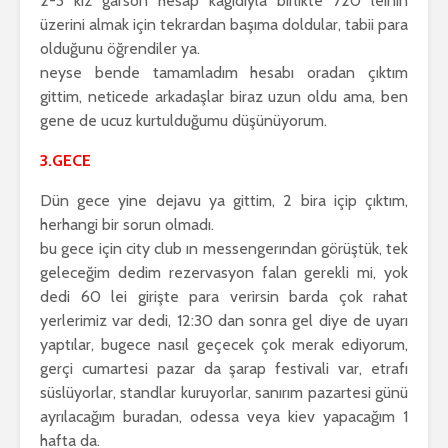
2-3 kız garson hesap kağıdıyla birlikte 720 leinin
üzerini almak için tekrardan başıma doldular, tabii para
olduğunu öğrendiler ya.
neyse bende tamamladım hesabı oradan çıktım
gittim, neticede arkadaşlar biraz uzun oldu ama, ben
gene de ucuz kurtulduğumu düşünüyorum.
3.GECE
Dün gece yine dejavu ya gittim, 2 bira içip çıktım,
herhangi bir sorun olmadı.
bu gece için city club ın messengerından görüştük, tek
geleceğim dedim rezervasyon falan gerekli mi, yok
dedi 60 lei girişte para verirsin barda çok rahat
yerlerimiz var dedi, 12:30 dan sonra gel diye de uyarı
yaptılar, bugece nasıl geçecek çok merak ediyorum,
gerçi cumartesi pazar da şarap festivali var, etrafı
süslüyorlar, standlar kuruyorlar, sanırım pazartesi günü
ayrılacağım buradan, odessa veya kiev yapacağım 1
hafta da.