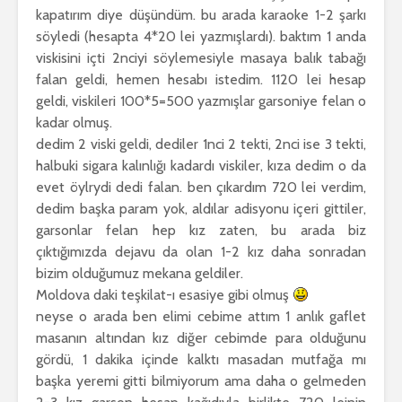
kapatırım diye düşündüm. bu arada karaoke 1-2 şarkı
söyledi (hesapta 4*20 lei yazmışlardı). baktım 1 anda
viskisini içti 2nciyi söylemesiyle masaya balık tabağı
falan geldi, hemen hesabı istedim. 1120 lei hesap
geldi, viskileri 100*5=500 yazmışlar garsoniye felan o
kadar olmuş.
dedim 2 viski geldi, dediler 1nci 2 tekti, 2nci ise 3 tekti,
halbuki sigara kalınlığı kadardı viskiler, kıza dedim o da
evet öylrydi dedi falan. ben çıkardım 720 lei verdim,
dedim başka param yok, aldılar adisyonu içeri gittiler,
garsonlar felan hep kız zaten, bu arada biz
çıktığımızda dejavu da olan 1-2 kız daha sonradan
bizim olduğumuz mekana geldiler.
Moldova daki teşkilat-ı esasiye gibi olmuş
neyse o arada ben elimi cebime attım 1 anlık gaflet
masanın altından kız diğer cebimde para olduğunu
gördü, 1 dakika içinde kalktı masadan mutfağa mı
başka yeremi gitti bilmiyorum ama daha o gelmeden