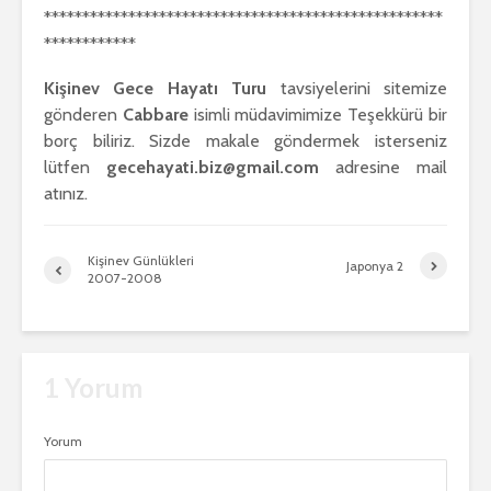
****************************************************
************
Kişinev Gece Hayatı Turu
tavsiyelerini sitemize
gönderen
Cabbare
isimli müdavimimize Teşekkürü bir
borç biliriz. Sizde makale göndermek isterseniz
lütfen
gecehayati.biz@gmail.com
adresine mail
atınız.
Kişinev Günlükleri
Japonya 2
2007-2008
1 Yorum
Yorum