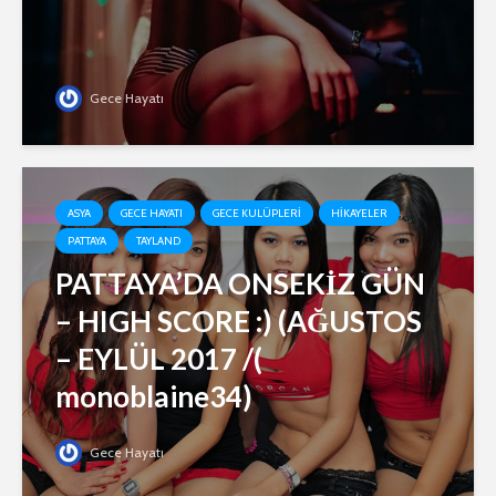
Gece Hayatı
ASYA
GECE HAYATI
GECE KULÜPLERI
HIKAYELER
PATTAYA
TAYLAND
PATTAYA’DA ONSEKİZ GÜN
– HIGH SCORE :) (AĞUSTOS
– EYLÜL 2017 /(
monoblaine34)
Gece Hayatı