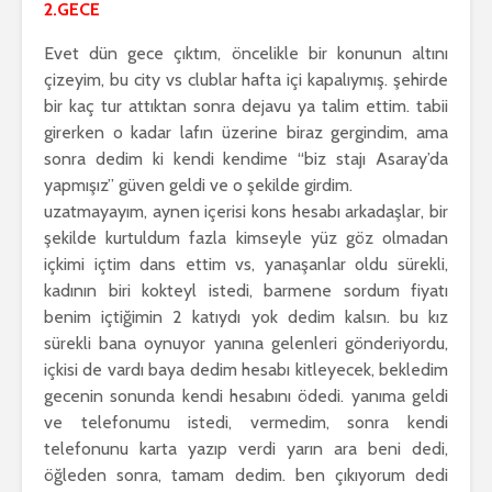
2.GECE
Evet dün gece çıktım, öncelikle bir konunun altını
çizeyim, bu city vs clublar hafta içi kapalıymış. şehirde
bir kaç tur attıktan sonra dejavu ya talim ettim. tabii
girerken o kadar lafın üzerine biraz gergindim, ama
sonra dedim ki kendi kendime “biz stajı Asaray’da
yapmışız” güven geldi ve o şekilde girdim.
uzatmayayım, aynen içerisi kons hesabı arkadaşlar, bir
şekilde kurtuldum fazla kimseyle yüz göz olmadan
içkimi içtim dans ettim vs, yanaşanlar oldu sürekli,
kadının biri kokteyl istedi, barmene sordum fiyatı
benim içtiğimin 2 katıydı yok dedim kalsın. bu kız
sürekli bana oynuyor yanına gelenleri gönderiyordu,
içkisi de vardı baya dedim hesabı kitleyecek, bekledim
gecenin sonunda kendi hesabını ödedi. yanıma geldi
ve telefonumu istedi, vermedim, sonra kendi
telefonunu karta yazıp verdi yarın ara beni dedi,
öğleden sonra, tamam dedim. ben çıkıyorum dedi