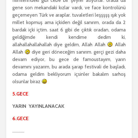
filimlerindeki gibi cebe bir şeyler atıyorlar. orada da
gene son mekandaki kızlar vardı, ve face kontrolünü
geçemeyen Türk ve araplar. tuvaletleri leşşşşş ışık yok
millet kopmuş ama içkiden değil sanırım, orada da 2
bardak içki içtim. saat 6 gibi de çıktık oradan, odama
geldiğimde kendi kendime dedim ki,
allahallahallahallah diye geldim, Allah Allah
Allah
Allah
diye geri döneceğim sanırım. gerçi gezi daha
devam ediyor, bu gece de famoustayım, yarın
devamını yazarım, bu arada şarap festivali de başladı,
odama geldim bekliyorum içsinler bakalım sarhoş
olsunlar biraz
5.GECE
YARIN YAYINLANACAK
6.GECE
………….