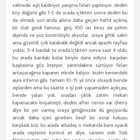
sahnede eşli kaldırıyor yarışma felan yaptırıyor, dedim
köy düğünü gibi 1-2 de orada içtikten sonra dedim bu
da olmadı, son anda aklına daha geçen hafta açılmış
bir club geldi famous, giriş 100 lei, biraz da şehrin
dışında ve yüz kontrolüyle alıyorlar, oraya gittik sakin
ama güzeldi, çok kalabalık değildi ancak apachi tayfası
yoktu, 3-4 bardak ta orada içtikten sonra saat 4 oldu,
bu arada bardaki kızlar biriyle dans ediyor, karşıdan
başkasına göz kırpıyor, yanındakine sürtüyor felan
anlayacağınız kapanın elinde kalıyor, bizim kemerdeki
aura inferno gibi, tamam 10-15 yıl önce olsaydı bende
zıplardım ama bu saatte o işi pek yapamadım açıkçası,
bende yalan yok. oradan çıktık zaten mekan
kapanacaktı boşalmıştı, dedim after neresi var cherry
diye bir yer varmış oraya gittiğimizde 4ü geçiyordu
ancak daha içeri girerken kesif bir esrar kokusu
karşıladı bizi. bu arada arkadaş o mekanda beni uyardı
arada ceplerini kontrol et diye, sanırım eski Türk