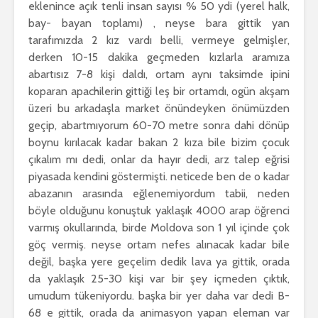
eklenince açık tenli insan sayısı % 50 ydi (yerel halk,
bay- bayan toplamı) , neyse bara gittik yan
tarafımızda 2 kız vardı belli, vermeye gelmişler,
derken 10-15 dakika geçmeden kızlarla aramıza
abartısız 7-8 kişi daldı, ortam aynı taksimde ipini
koparan apachilerin gittiği leş bir ortamdı, ogün akşam
üzeri bu arkadaşla market önündeyken önümüzden
geçip, abartmıyorum 60-70 metre sonra dahi dönüp
boynu kırılacak kadar bakan 2 kıza bile bizim çocuk
çıkalım mı dedi, onlar da hayır dedi, arz talep eğrisi
piyasada kendini göstermişti. neticede ben de o kadar
abazanın arasında eğlenemiyordum tabii, neden
böyle olduğunu konuştuk yaklaşık 4000 arap öğrenci
varmış okullarında, birde Moldova son 1 yıl içinde çok
göç vermiş. neyse ortam nefes alınacak kadar bile
değil, başka yere geçelim dedik lava ya gittik, orada
da yaklaşık 25-30 kişi var bir şey içmeden çıktık,
umudum tükeniyordu. başka bir yer daha var dedi B-
68 e gittik, orada da animasyon yapan eleman var